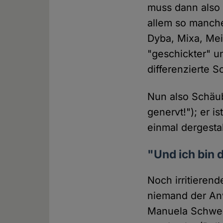
muss dann also a
allem so manche
Dyba, Mixa, Mei
"geschickter" u
differenzierte 
Nun also Schäub
genervt!"); er i
einmal dergestal
"Und ich bin 
Noch irritierend
niemand der An
Manuela Schwesi