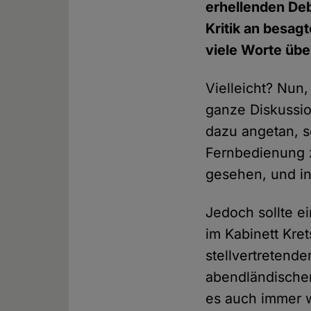
erhellenden Deb
Kritik an besagt
viele Worte über
Vielleicht? Nun,
ganze Diskussio
dazu angetan, s
Fernbedienung z
gesehen, und in
Jedoch sollte e
im Kabinett Kre
stellvertretender
abendländischen
es auch immer w