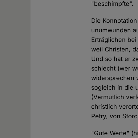
"beschimpfte".
Die Konnotation
unumwunden auch
Erträglichen be
weil Christen, d
Und so hat er zw
schlecht (wer wü
widersprechen w
sogleich in die
(Vermutlich verf
christlich veror
Petry, von Stor
"Gute Werte" (hi