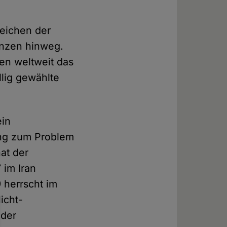
Zeichen der
enzen hinweg.
uen weltweit das
llig gewählte
ein
ang zum Problem
at der
im Iran
9 herrscht im
icht-
 der