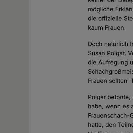
keiner der Dele
mögliche Erklär
die offizielle S
kaum Frauen.
Doch natürlich 
Susan Polgar, V
die Aufregung u
Schachgroßmeist
Frauen sollten "
Polgar betonte,
habe, wenn es a
Frauenschach-Gr
hatte, den Teil