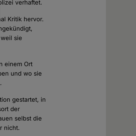
lizei verhaftet.
l Kritik hervor.
angekündigt,
weil sie
an einem Ort
ben und wo sie
C
.
ion gestartet, in
ort der
auen selbst die
 nicht.