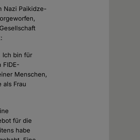
n Nazi Paikidze-
vorgeworfen,
 Gesellschaft
:
 Ich bin für
n FIDE-
seiner Menschen,
 als Frau
ine
bot für die
itens habe