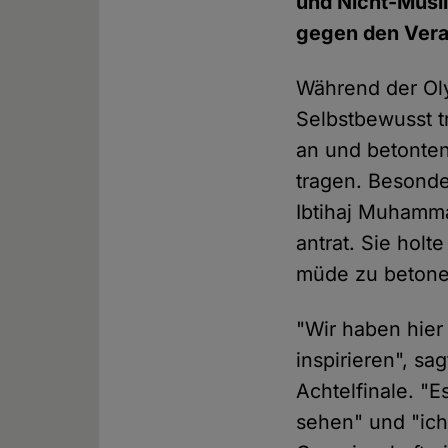
und Nicht-Musl
gegen den Vera
Während der Oly
Selbstbewusst t
an und betonten
tragen. Besonde
Ibtihaj Muhamma
antrat. Sie hol
müde zu betonen,
"Wir haben hier
inspirieren", 
Achtelfinale. "
sehen" und "ich