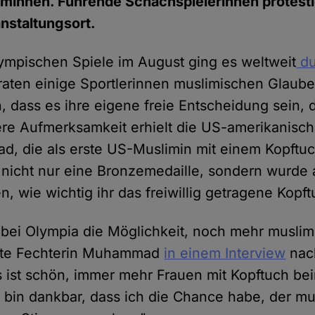
iminnen. Führende Schachspielerinnen protest
nstaltungsort.
mpischen Spiele im August ging es weltweit
du
raten einige Sportlerinnen muslimischen Glaub
, dass es ihre eigene freie Entscheidung sein, 
re Aufmerksamkeit erhielt die US-amerikanisch
d, die als erste US-Muslimin mit einem Kopftu
te nicht nur eine Bronzemedaille, sondern wurde 
 wie wichtig ihr das freiwillig getragene Kopftu
 bei Olympia die Möglichkeit, noch mehr musli
sagte Fechterin Muhammad
in einem Interview
nac
Es ist schön, immer mehr Frauen mit Kopftuch be
 bin dankbar, dass ich die Chance habe, der m