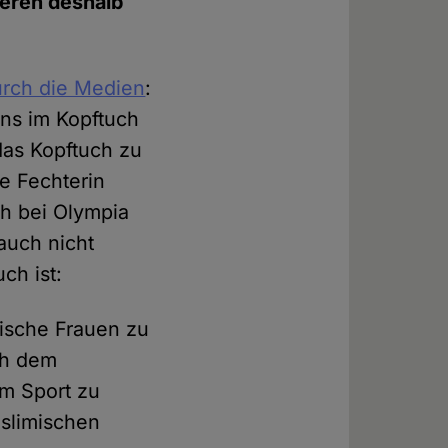
ieren deshalb
rch die Medien
:
ens im Kopftuch
das Kopftuch zu
e Fechterin
ch bei Olympia
auch nicht
ch ist:
mische Frauen zu
h dem
im Sport zu
uslimischen