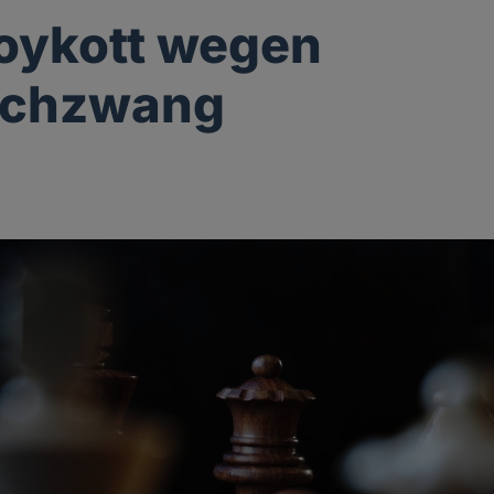
ykott wegen
uchzwang
g