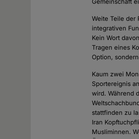
Gemeinschaft e
Weite Teile der
integrativen Fu
Kein Wort davon
Tragen eines Ko
Option, sondern
Kaum zwei Mona
Sportereignis 
wird. Während d
Weltschachbund
stattfinden zu l
Iran Kopftuchpf
Musliminnen. Wer