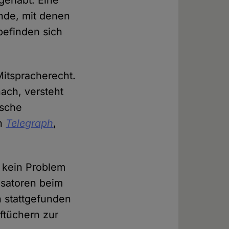
gehabt. Eine
unde, mit denen
 befinden sich
itspracherecht.
ach, versteht
ische
en
Telegraph
,
s kein Problem
isatoren beim
n stattgefunden
ftüchern zur