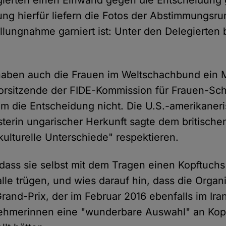
gierten einen Einwand gegen die Entscheidung 
ung hierfür liefern die Fotos der Abstimmungsr
tellungnahme garniert ist: Unter den Delegierten
haben auch die Frauen im Weltschachbund ein M
orsitzende der FIDE-Kommission für Frauen-Sch
m die Entscheidung nicht. Die U.S.-amerikaner
erin ungarischer Herkunft sagte dem britisch
kulturelle Unterschiede" respektieren.
 dass sie selbst mit dem Tragen einen Kopftuch
lle trügen, und wies darauf hin, dass die Organ
and-Prix, der im Februar 2016 ebenfalls im Ira
nehmerinnen eine "wunderbare Auswahl" an Kop