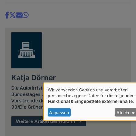
Share
news
Katja Dörner
Die Autorin ist seit 2009 Mitglied des Deutschen
Wir verwenden Cookies und verarbeiten
Bundestages und seit 2013 stellvertretende
Verwendung
personenbezogene Daten für die folgenden
Vorsitzende der Bundestagsfraktion Bündnis
Funktional & Eingebettete externe Inhalte
.
von
90/Die Grünen.
personenbezogenen
Anpassen
Ablehnen
Daten
Weitere Artikel der Autorin
und