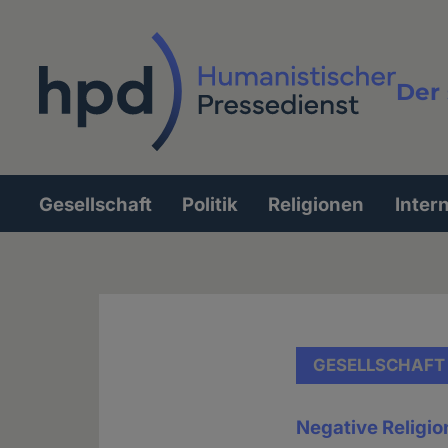
Direkt
zum
Inhalt
Der 
Vollt
Gesellschaft
Politik
Religionen
Inter
Hauptnavigation
GESELLSCHAFT
Negative Religion