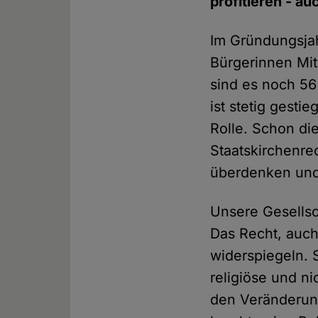
profitieren - a
Im Gründungsja
Bürgerinnen Mit
sind es noch 56
ist stetig gesti
Rolle. Schon die
Staatskirchenre
überdenken und 
Unsere Gesellsch
Das Recht, auch
widerspiegeln. S
religiöse und ni
den Veränderung