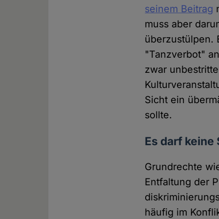
seinem Beitrag
n
muss aber daru
überzustülpen. 
"Tanzverbot" an 
zwar unbestritt
Kulturveranstal
Sicht ein übermä
sollte.
Es darf keine
Grundrechte wie 
Entfaltung der 
diskriminierung
häufig im Konfl