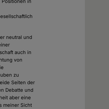
 Positionen in
esellschaftlich
er neutral und
einer
schaft auch in
chtung von
ie
lauben zu
Beide Seiten der
hen Debatte und
heit aber eine
us meiner Sicht