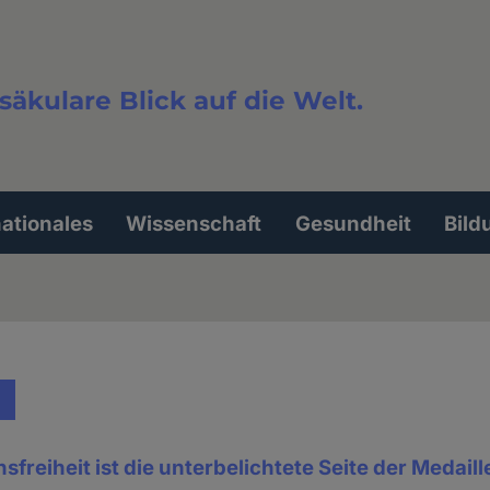
säkulare Blick auf die Welt.
extsuche
nationales
Wissenschaft
Gesundheit
Bild
sfreiheit ist die unterbelichtete Seite der Medaill