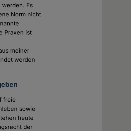
rt werden. Es
ene Norm nicht
enannte
e Praxen ist
 aus meiner
eendet werden
 geben
 freie
enleben sowie
stehen heute
ngsrecht der