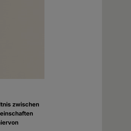
ltnis zwischen
einschaften
hiervon