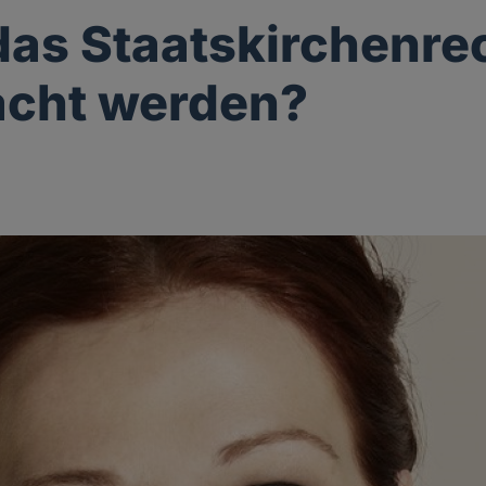
as Staatskirchenre
acht werden?