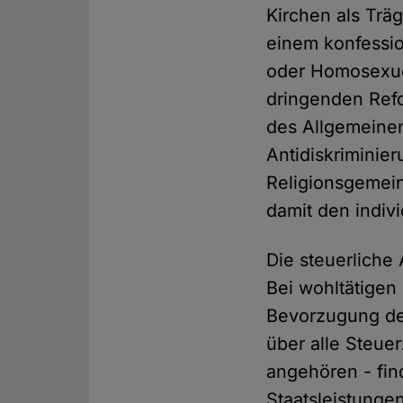
Kirchen als Träg
einem konfessi
oder Homosexuel
dringenden Refo
des Allgemeinen
Antidiskriminier
Religionsgemei
damit den indiv
Die steuerliche
Bei wohltätigen
Bevorzugung der
über alle Steuer
angehören - fin
Staatsleistunge