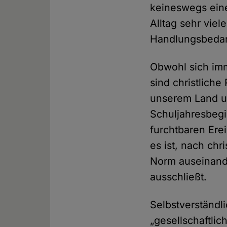
keineswegs eine
Alltag sehr vie
Handlungsbedar
Obwohl sich im
sind christliche
unserem Land un
Schuljahresbegi
furchtbaren Ere
es ist, nach chr
Norm auseinand
ausschließt.
Selbstverständl
„gesellschaftli