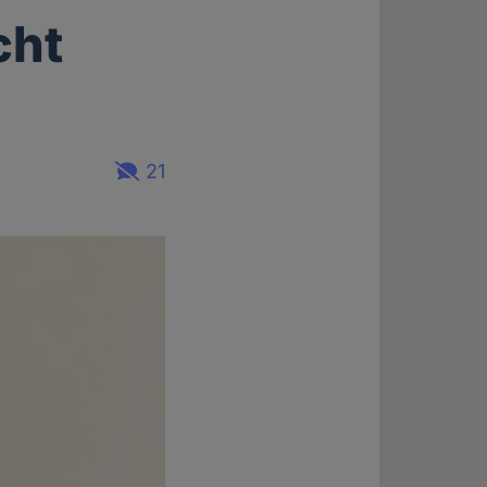
cht
21