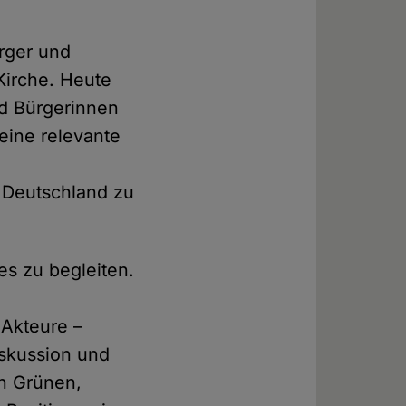
rger und
Kirche. Heute
nd Bürgerinnen
 eine relevante
n Deutschland zu
es zu begleiten.
 Akteure –
Diskussion und
en Grünen,