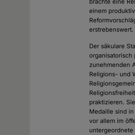
brachte eine Re
einem produkti
Reformvorschläg
erstrebenswert.
Der säkulare S
organisatorisch 
zunehmenden Aus
Religions- und 
Religionsgemein
Religionsfreihe
praktizieren. S
Medaille sind in
vor allem im öff
untergeordnete R