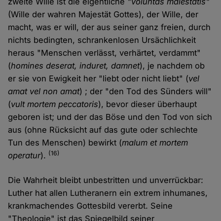
zweite Wille ist die eigentliche
"voluntas maiestatis"
(Wille der wahren Majestät Gottes), der Wille, der
macht, was er will, der aus seiner ganz freien, durch
nichts bedingten, schrankenlosen Ursächlichkeit
heraus "Menschen verlässt, verhärtet, verdammt"
(
homines deserat, induret, damnet
), je nachdem ob
er sie von Ewigkeit her "liebt oder nicht liebt" (
vel
amat vel non amat
) ; der "den Tod des Sünders will"
(
vult mortem peccatoris
), bevor dieser überhaupt
geboren ist; und der das Böse und den Tod von sich
aus (ohne Rücksicht auf das gute oder schlechte
Tun des Menschen) bewirkt (
malum et mortem
(16)
operatur
).
Die Wahrheit bleibt unbestritten und unverrückbar:
Luther hat allen Lutheranern ein extrem inhumanes,
krankmachendes Gottesbild vererbt. Seine
"Theologie" ist das Spiegelbild seiner