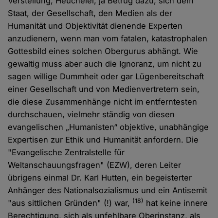
Verstellung, Heuchelei, ja Betrug dazu, sich dem
Staat, der Gesellschaft, den Medien als der
Humanität und Objektivität dienende Experten
anzudienern, wenn man vom fatalen, katastrophalen
Gottesbild eines solchen Obergurus abhängt. Wie
gewaltig muss aber auch die Ignoranz, um nicht zu
sagen willige Dummheit oder gar Lügenbereitschaft
einer Gesellschaft und von Medienvertretern sein,
die diese Zusammenhänge nicht im entferntesten
durchschauen, vielmehr ständig von diesen
evangelischen „Humanisten“ objektive, unabhängige
Expertisen zur Ethik und Humanität anfordern. Die
"Evangelische Zentralstelle für
Weltanschauungsfragen" (EZW), deren Leiter
übrigens einmal Dr. Karl Hutten, ein begeisterter
Anhänger des Nationalsozialismus und ein Antisemit
(18)
"aus sittlichen Gründen" (!) war,
hat keine innere
Berechtigung, sich als unfehlbare Oberinstanz, als