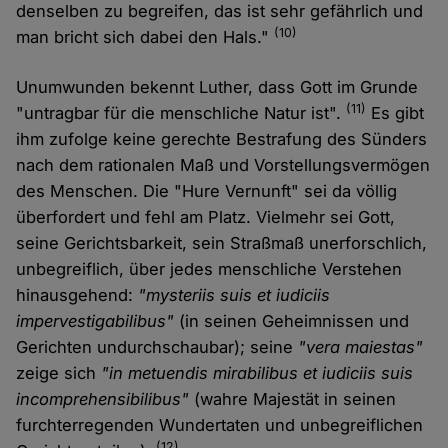
denselben zu begreifen, das ist sehr gefährlich und
(10)
man bricht sich dabei den Hals."
Unumwunden bekennt Luther, dass Gott im Grunde
(11)
"untragbar für die menschliche Natur ist".
Es gibt
ihm zufolge keine gerechte Bestrafung des Sünders
nach dem rationalen Maß und Vorstellungsvermögen
des Menschen. Die "Hure Vernunft" sei da völlig
überfordert und fehl am Platz. Vielmehr sei Gott,
seine Gerichtsbarkeit, sein Straßmaß unerforschlich,
unbegreiflich, über jedes menschliche Verstehen
hinausgehend:
"mysteriis suis et iudiciis
impervestigabilibus"
(in seinen Geheimnissen und
Gerichten undurchschaubar); seine
"vera maiestas"
zeige sich
"in metuendis mirabilibus et iudiciis suis
incomprehensibilibus"
(wahre Majestät in seinen
furchterregenden Wundertaten und unbegreiflichen
(12)