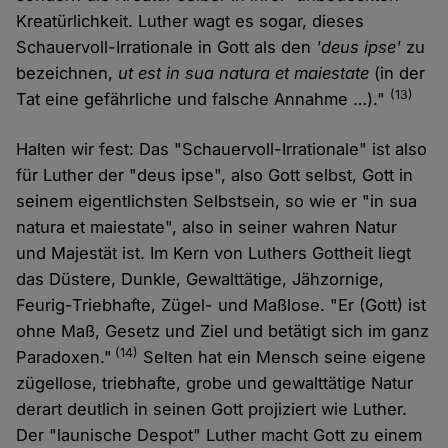
Kreatürlichkeit. Luther wagt es sogar, dieses
Schauervoll-Irrationale in Gott als den
'deus ipse'
zu
bezeichnen,
ut est in sua natura et maiestate
(in der
(13)
Tat eine gefährliche und falsche Annahme …)."
Halten wir fest: Das "Schauervoll-Irrationale" ist also
für Luther der "deus ipse", also Gott selbst, Gott in
seinem eigentlichsten Selbstsein, so wie er "in sua
natura et maiestate", also in seiner wahren Natur
und Majestät ist. Im Kern von Luthers Gottheit liegt
das Düstere, Dunkle, Gewalttätige, Jähzornige,
Feurig-Triebhafte, Zügel- und Maßlose. "Er (Gott) ist
ohne Maß, Gesetz und Ziel und betätigt sich im ganz
(14)
Paradoxen."
Selten hat ein Mensch seine eigene
zügellose, triebhafte, grobe und gewalttätige Natur
derart deutlich in seinen Gott projiziert wie Luther.
Der "launische Despot" Luther macht Gott zu einem