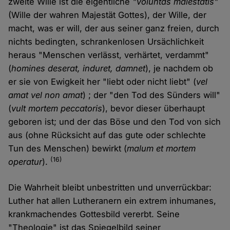
zweite Wille ist die eigentliche
"voluntas maiestatis"
(Wille der wahren Majestät Gottes), der Wille, der
macht, was er will, der aus seiner ganz freien, durch
nichts bedingten, schrankenlosen Ursächlichkeit
heraus "Menschen verlässt, verhärtet, verdammt"
(
homines deserat, induret, damnet
), je nachdem ob
er sie von Ewigkeit her "liebt oder nicht liebt" (
vel
amat vel non amat
) ; der "den Tod des Sünders will"
(
vult mortem peccatoris
), bevor dieser überhaupt
geboren ist; und der das Böse und den Tod von sich
aus (ohne Rücksicht auf das gute oder schlechte
Tun des Menschen) bewirkt (
malum et mortem
(16)
operatur
).
Die Wahrheit bleibt unbestritten und unverrückbar:
Luther hat allen Lutheranern ein extrem inhumanes,
krankmachendes Gottesbild vererbt. Seine
"Theologie" ist das Spiegelbild seiner