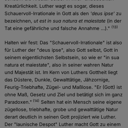
Kreatürlichkeit. Luther wagt es sogar, dieses
Schauervoll-Irrationale in Gott als den
'deus ipse'
zu
bezeichnen,
ut est in sua natura et maiestate
(in der
(13)
Tat eine gefährliche und falsche Annahme …)."
Halten wir fest: Das "Schauervoll-Irrationale" ist also
für Luther der "deus ipse", also Gott selbst, Gott in
seinem eigentlichsten Selbstsein, so wie er "in sua
natura et maiestate", also in seiner wahren Natur
und Majestät ist. Im Kern von Luthers Gottheit liegt
das Düstere, Dunkle, Gewalttätige, Jähzornige,
Feurig-Triebhafte, Zügel- und Maßlose. "Er (Gott) ist
ohne Maß, Gesetz und Ziel und betätigt sich im ganz
(14)
Paradoxen."
Selten hat ein Mensch seine eigene
zügellose, triebhafte, grobe und gewalttätige Natur
derart deutlich in seinen Gott projiziert wie Luther.
Der "launische Despot" Luther macht Gott zu einem