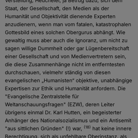
Verstellung, Heuchelei, ja Betrug dazu, sich dem
Staat, der Gesellschaft, den Medien als der
Humanität und Objektivität dienende Experten
anzudienern, wenn man vom fatalen, katastrophalen
Gottesbild eines solchen Obergurus abhängt. Wie
gewaltig muss aber auch die Ignoranz, um nicht zu
sagen willige Dummheit oder gar Lügenbereitschaft
einer Gesellschaft und von Medienvertretern sein,
die diese Zusammenhänge nicht im entferntesten
durchschauen, vielmehr ständig von diesen
evangelischen „Humanisten“ objektive, unabhängige
Expertisen zur Ethik und Humanität anfordern. Die
"Evangelische Zentralstelle für
Weltanschauungsfragen" (EZW), deren Leiter
übrigens einmal Dr. Karl Hutten, ein begeisterter
Anhänger des Nationalsozialismus und ein Antisemit
(18)
"aus sittlichen Gründen" (!) war,
hat keine innere
Berechtigung, sich als unfehlbare Oberinstanz, als