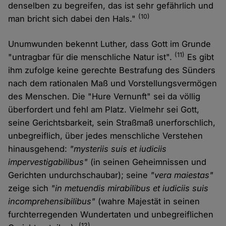
denselben zu begreifen, das ist sehr gefährlich und
(10)
man bricht sich dabei den Hals."
Unumwunden bekennt Luther, dass Gott im Grunde
(11)
"untragbar für die menschliche Natur ist".
Es gibt
ihm zufolge keine gerechte Bestrafung des Sünders
nach dem rationalen Maß und Vorstellungsvermögen
des Menschen. Die "Hure Vernunft" sei da völlig
überfordert und fehl am Platz. Vielmehr sei Gott,
seine Gerichtsbarkeit, sein Straßmaß unerforschlich,
unbegreiflich, über jedes menschliche Verstehen
hinausgehend:
"mysteriis suis et iudiciis
impervestigabilibus"
(in seinen Geheimnissen und
Gerichten undurchschaubar); seine
"vera maiestas"
zeige sich
"in metuendis mirabilibus et iudiciis suis
incomprehensibilibus"
(wahre Majestät in seinen
furchterregenden Wundertaten und unbegreiflichen
(12)