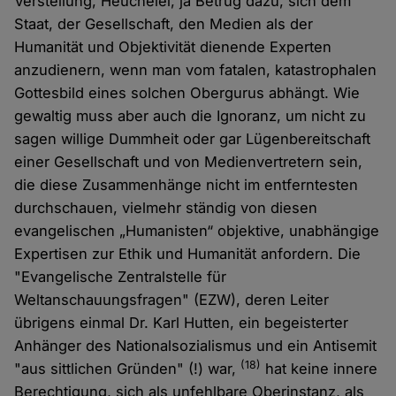
Verstellung, Heuchelei, ja Betrug dazu, sich dem
Staat, der Gesellschaft, den Medien als der
Humanität und Objektivität dienende Experten
anzudienern, wenn man vom fatalen, katastrophalen
Gottesbild eines solchen Obergurus abhängt. Wie
gewaltig muss aber auch die Ignoranz, um nicht zu
sagen willige Dummheit oder gar Lügenbereitschaft
einer Gesellschaft und von Medienvertretern sein,
die diese Zusammenhänge nicht im entferntesten
durchschauen, vielmehr ständig von diesen
evangelischen „Humanisten“ objektive, unabhängige
Expertisen zur Ethik und Humanität anfordern. Die
"Evangelische Zentralstelle für
Weltanschauungsfragen" (EZW), deren Leiter
übrigens einmal Dr. Karl Hutten, ein begeisterter
Anhänger des Nationalsozialismus und ein Antisemit
(18)
"aus sittlichen Gründen" (!) war,
hat keine innere
Berechtigung, sich als unfehlbare Oberinstanz, als