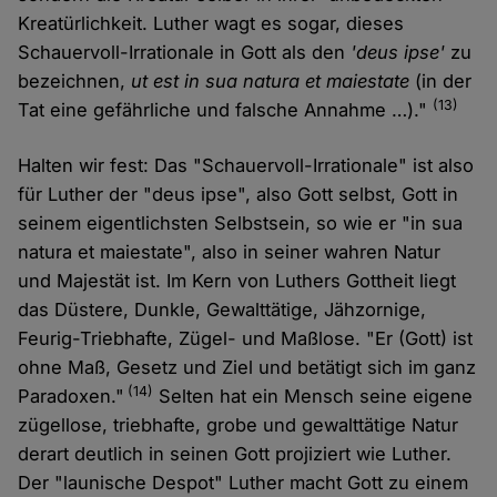
Kreatürlichkeit. Luther wagt es sogar, dieses
Schauervoll-Irrationale in Gott als den
'deus ipse'
zu
bezeichnen,
ut est in sua natura et maiestate
(in der
(13)
Tat eine gefährliche und falsche Annahme …)."
Halten wir fest: Das "Schauervoll-Irrationale" ist also
für Luther der "deus ipse", also Gott selbst, Gott in
seinem eigentlichsten Selbstsein, so wie er "in sua
natura et maiestate", also in seiner wahren Natur
und Majestät ist. Im Kern von Luthers Gottheit liegt
das Düstere, Dunkle, Gewalttätige, Jähzornige,
Feurig-Triebhafte, Zügel- und Maßlose. "Er (Gott) ist
ohne Maß, Gesetz und Ziel und betätigt sich im ganz
(14)
Paradoxen."
Selten hat ein Mensch seine eigene
zügellose, triebhafte, grobe und gewalttätige Natur
derart deutlich in seinen Gott projiziert wie Luther.
Der "launische Despot" Luther macht Gott zu einem