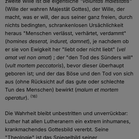
zweite Wille ist die eigentliche
"voluntas maiestatis"
(Wille der wahren Majestät Gottes), der Wille, der
macht, was er will, der aus seiner ganz freien, durch
nichts bedingten, schrankenlosen Ursächlichkeit
heraus "Menschen verlässt, verhärtet, verdammt"
(
homines deserat, induret, damnet
), je nachdem ob
er sie von Ewigkeit her "liebt oder nicht liebt" (
vel
amat vel non amat
) ; der "den Tod des Sünders will"
(
vult mortem peccatoris
), bevor dieser überhaupt
geboren ist; und der das Böse und den Tod von sich
aus (ohne Rücksicht auf das gute oder schlechte
Tun des Menschen) bewirkt (
malum et mortem
(16)
operatur
).
Die Wahrheit bleibt unbestritten und unverrückbar:
Luther hat allen Lutheranern ein extrem inhumanes,
krankmachendes Gottesbild vererbt. Seine
"Theologie" ist das Spiegelbild seiner