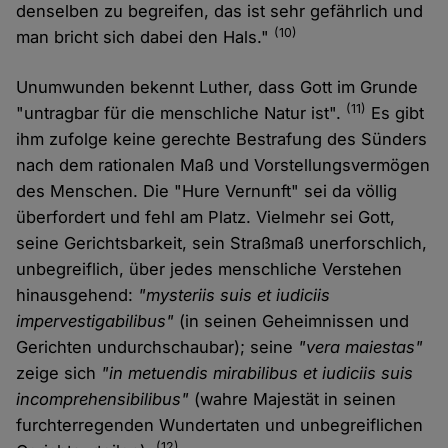
denselben zu begreifen, das ist sehr gefährlich und
(10)
man bricht sich dabei den Hals."
Unumwunden bekennt Luther, dass Gott im Grunde
(11)
"untragbar für die menschliche Natur ist".
Es gibt
ihm zufolge keine gerechte Bestrafung des Sünders
nach dem rationalen Maß und Vorstellungsvermögen
des Menschen. Die "Hure Vernunft" sei da völlig
überfordert und fehl am Platz. Vielmehr sei Gott,
seine Gerichtsbarkeit, sein Straßmaß unerforschlich,
unbegreiflich, über jedes menschliche Verstehen
hinausgehend:
"mysteriis suis et iudiciis
impervestigabilibus"
(in seinen Geheimnissen und
Gerichten undurchschaubar); seine
"vera maiestas"
zeige sich
"in metuendis mirabilibus et iudiciis suis
incomprehensibilibus"
(wahre Majestät in seinen
furchterregenden Wundertaten und unbegreiflichen
(12)