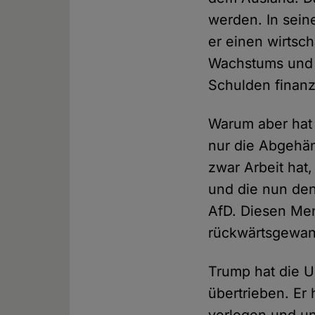
werden. In sein
er einen wirtsc
Wachstums und e
Schulden finanz
Warum aber hat 
nur die Abgehäng
zwar Arbeit hat
und die nun den
AfD. Diesen Me
rückwärtsgewand
Trump hat die U
übertrieben. Er 