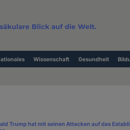
säkulare Blick auf die Welt.
extsuche
nationales
Wissenschaft
Gesundheit
Bild
ld Trump hat mit seinen Attacken auf das Establ