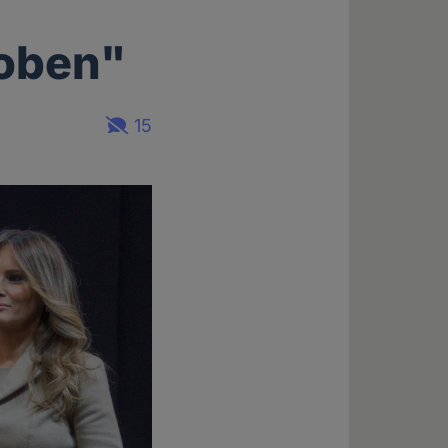
 oben"
15