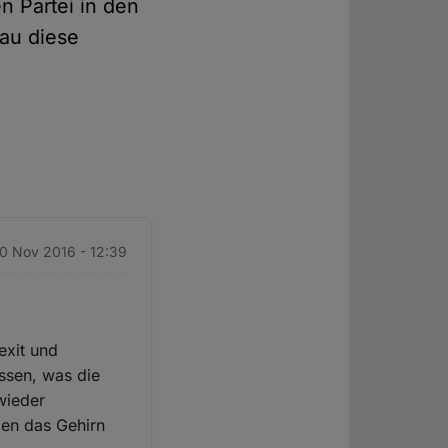
n Partei in den
nau diese
10 Nov 2016 - 12:39
exit und
ssen, was die
wieder
len das Gehirn