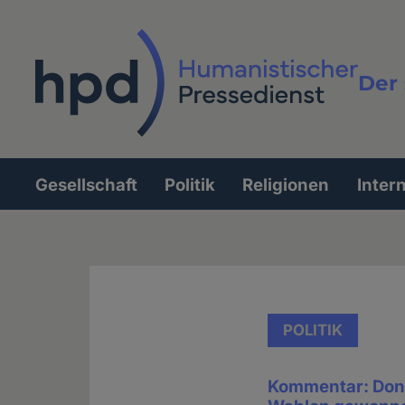
Direkt
zum
Inhalt
Der 
Vollt
Gesellschaft
Politik
Religionen
Inter
Hauptnavigation
POLITIK
Kommentar: Dona