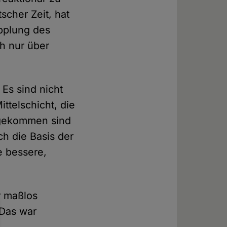
cher Zeit, hat
pplung des
h nur über
Es sind nicht
ittelschicht, die
n gekommen sind
ch die Basis der
 bessere,
r maßlos
 Das war