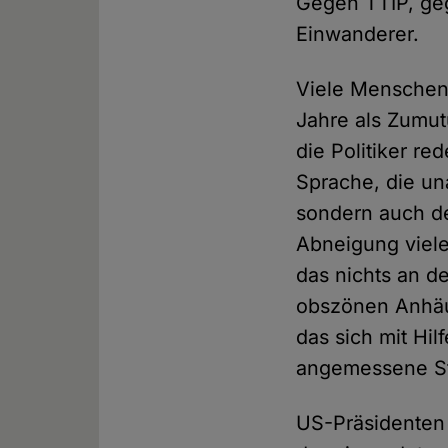
Gegen TTIP, geg
Einwanderer.
Viele Menschen 
Jahre als Zumu
die Politiker re
Sprache, die una
sondern auch de
Abneigung viele
das nichts an d
obszönen Anhäu
das sich mit Hil
angemessene St
US-Präsidenten