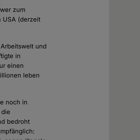
, wer zum
n USA (derzeit
 Arbeitswelt und
tigte in
nur einen
illionen leben
e noch in
 die
nd bedroht
mpfänglich: