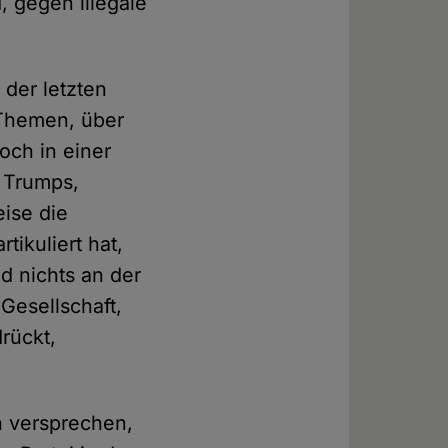
, gegen illegale
der letzten
 Themen, über
noch in einer
g Trumps,
eise die
ikuliert hat,
d nichts an der
Gesellschaft,
drückt,
 versprechen,