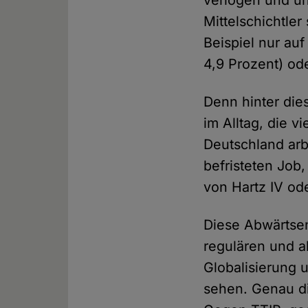
verlogen und un
Mittelschichtler
Beispiel nur auf
4,9 Prozent) od
Denn hinter die
im Alltag, die v
Deutschland arbe
befristeten Job,
von Hartz IV od
Diese Abwärtsen
regulären und a
Globalisierung
sehen. Genau d