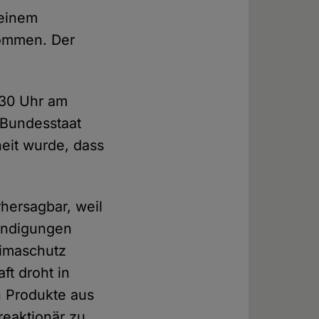
 einem
kommen. Der
.30 Uhr am
-Bundesstaat
eit wurde, dass
hersagbar, weil
ündigungen
limaschutz
ft droht in
n Produkte aus
reaktionär zu