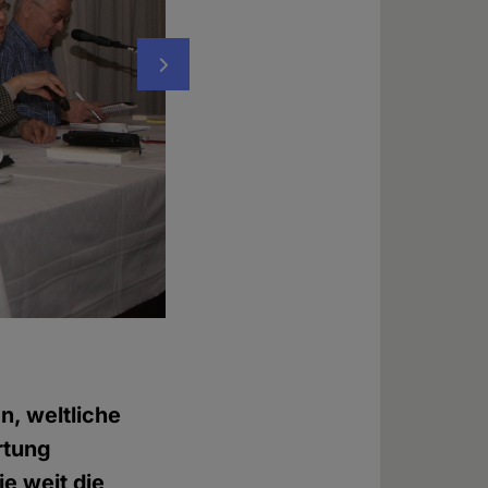
Nächstes
Gerhard Engel (im Hintergrund: Helmut Fin
Foto: © Adam-Radmanic Brynja
n, weltliche
rtung
ie weit die