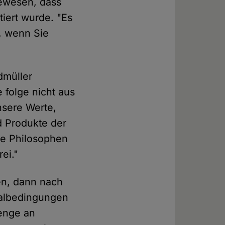
gewesen, dass
iert wurde. "Es
n, wenn Sie
dmüller
 folge nicht aus
nsere Werte,
d Produkte der
ke Philosophen
ei."
en, dann nach
malbedingungen
Menge an