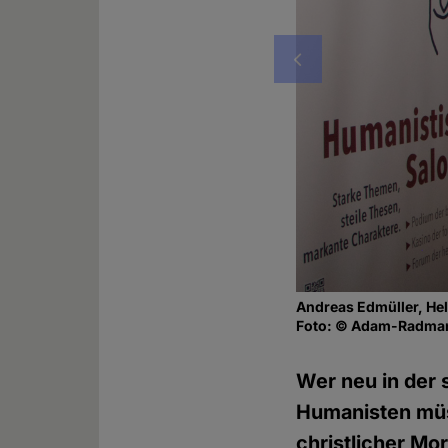
Vorheriges
Andreas Edmüller, Helm
Foto: © Adam-Radman
Wer neu in der 
Humanisten müs
christlicher Mor