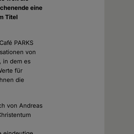
ochenende eine
 Titel
 Café PARKS
sationen von
, in dem es
erte für
ihnen die
uch von Andreas
Christentum
 eindeutige,