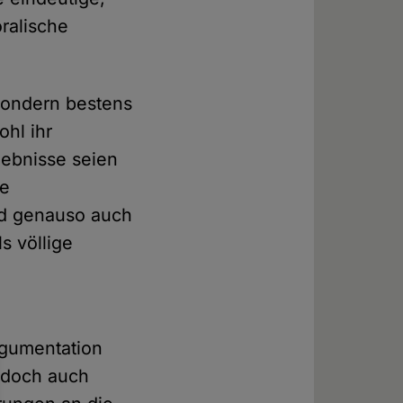
oralische
 sondern bestens
ohl ihr
rgebnisse seien
ie
nd genauso auch
s völlige
rgumentation
t doch auch