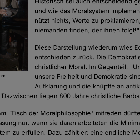
Historisch sei auch entscheidend 
und wie das Moralsystem implement
nützt nichts, Werte zu proklamiere
niemanden finden, der ihnen folgt!"
Diese Darstellung wiederum wies E
entschieden zurück. Die Demokratie
christlicher Moral. Im Gegenteil. "U
dam-
unsere Freiheit und Demokratie sin
Aufklärung und die knüpfte an anti
. "Dazwischen liegen 800 Jahre christliche Barbar
m "Tisch der Moralphilosophie" mitreden dürft
ssung nur, wenn sie daran arbeiteten die Mini
stem zu erfüllen. Dazu zählt er: eine endliche 