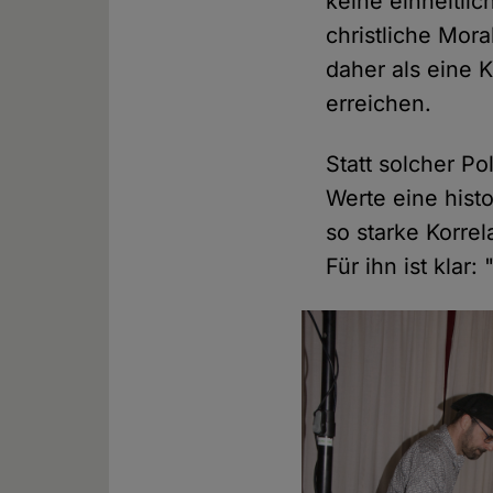
keine einheitlic
christliche Mora
daher als eine K
erreichen.
Statt solcher Po
Werte eine hist
so starke Korrel
Für ihn ist klar