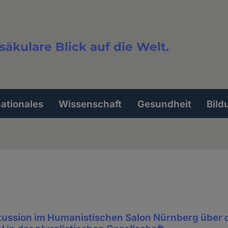
säkulare Blick auf die Welt.
extsuche
nationales
Wissenschaft
Gesundheit
Bild
kussion im Humanistischen Salon Nürnberg über 