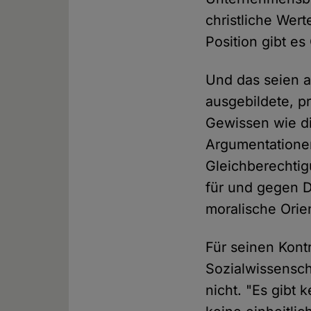
christliche Wert
Position gibt es 
Und das seien a
ausgebildete, pr
Gewissen wie die
Argumentationen
Gleichberechtig
für und gegen D
moralische Orie
Für seinen Kont
Sozialwissensch
nicht. "Es gibt 