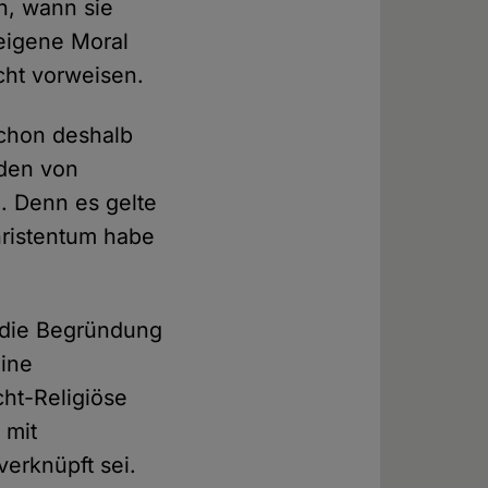
n, wann sie
eigene Moral
cht vorweisen.
schon deshalb
nden von
. Denn es gelte
hristentum habe
t die Begründung
eine
ht-Religiöse
 mit
erknüpft sei.