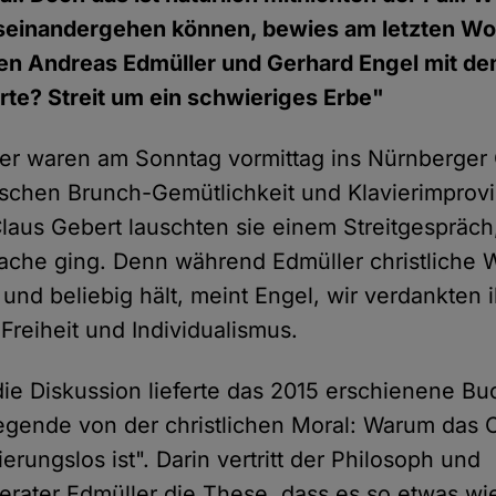
seinandergehen können, bewies am letzten W
en Andreas Edmüller und Gerhard Engel mit dem
rte? Streit um ein schwieriges Erbe"
er waren am Sonntag vormittag ins Nürnberger
chen Brunch-Gemütlichkeit und Klavierimprovi
Claus Gebert lauschten sie einem Streitgespräch
Sache ging. Denn während Edmüller christliche W
und beliebig hält, meint Engel, wir verdankten 
Freiheit und Individualismus.
die Diskussion lieferte das 2015 erschienene B
egende von der christlichen Moral: Warum das 
ierungslos ist". Darin vertritt der Philosoph und
ater Edmüller die These, dass es so etwas wie