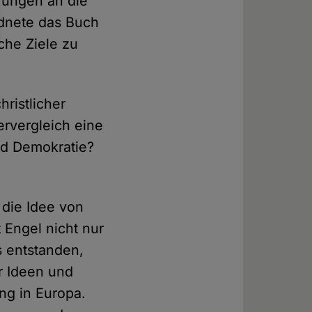
erungen an die
ordnete das Buch
sche Ziele zu
hristlicher
ervergleich eine
und Demokratie?
 die Idee von
t Engel nicht nur
s entstanden,
r Ideen und
ung in Europa.