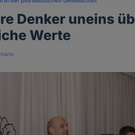
l in der pluralistischen Gesellschaft
re Denker uneins üb
liche Werte
manic