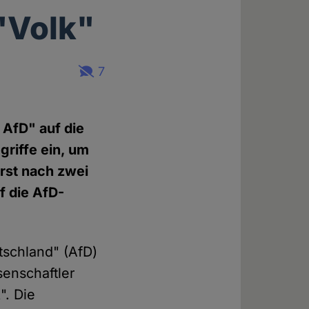
"Volk"
7
 AfD" auf die
riffe ein, um
rst nach zwei
f die AfD-
tschland" (AfD)
senschaftler
". Die