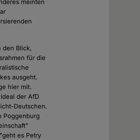
anderes meinten
ar
ursierenden
 den Blick,
gsrahmen für die
ralistische
lkes ausgeht.
e hier mit.
 Ideal der AfD
Nicht-Deutschen.
on Poggenburg
einschaft"
"geht es Petry