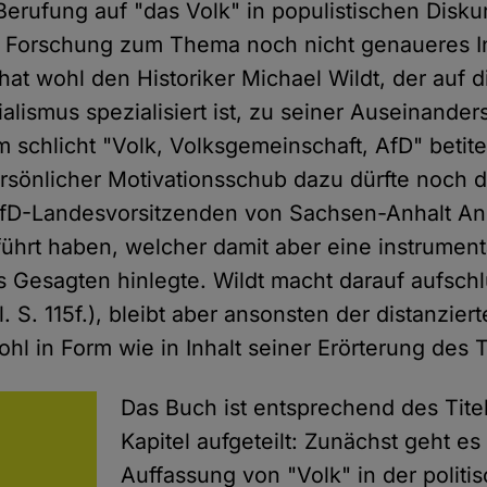
erufung auf "das Volk" in populistischen Disku
en Forschung zum Thema noch nicht genaueres I
hat wohl den Historiker Michael Wildt, der auf 
ialismus spezialisiert ist, zu seiner Auseinande
 schlicht "Volk, Volksgemeinschaft, AfD" betit
persönlicher Motivationsschub dazu dürfte noch 
AfD-Landesvorsitzenden von Sachsen-Anhalt An
hrt haben, welcher damit aber eine instrument
 Gesagten hinlegte. Wildt macht darauf aufschl
 S. 115f.), bleibt aber ansonsten der distanzier
ohl in Form wie in Inhalt seiner Erörterung des
Das Buch ist entsprechend des Titel
Kapitel aufgeteilt: Zunächst geht es
Auffassung von "Volk" in der politi