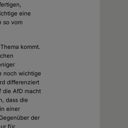
ertigen,
ichtige eine
ch so vom
en Thema kommt.
schen
eniger
e noch wichtige
d differenziert
f die AfD macht
n, dass die
in einer
 Gegenüber der
ur für