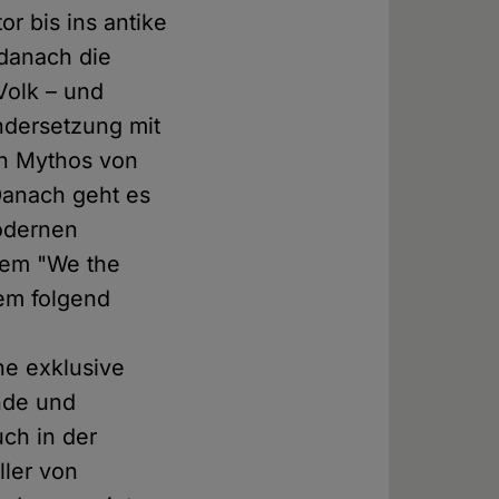
r bis ins antike
 danach die
Volk – und
ndersetzung mit
en Mythos von
Danach geht es
odernen
rem "We the
Dem folgend
ne exklusive
nde und
uch in der
ler von