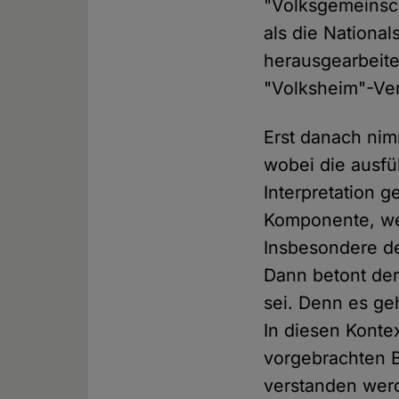
"Volksgemeinsch
als die National
herausgearbeite
"Volksheim"-Ver
Erst danach nim
wobei die ausfü
Interpretation g
Komponente, wel
Insbesondere de
Dann betont der
sei. Denn es ge
In diesen Konte
vorgebrachten B
verstanden werd