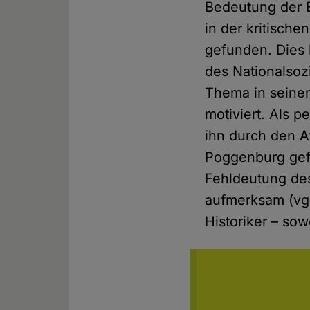
Bedeutung der B
in der kritisch
gefunden. Dies 
des Nationalsoz
Thema in seinem
motiviert. Als 
ihn durch den 
Poggenburg gefü
Fehldeutung des
aufmerksam (vgl.
Historiker – sow