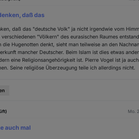
denken, daß das
ken, daß das "deutsche Volk" ja nicht irgendwie vom Himmel
s verschiedenen "Völkern" des eurasischen Raumes entstand
n die Hugenotten denkt, sieht man teilweise an den Nachna
erkunft mancher Deutscher. Beim Islam ist dies etwas ander
ern eine Religionsangehörigkeit ist. Pierre Vogel ist ja auc
n. Seine religiöse Überzeugung teile ich allerdings nicht.
en
üft)
Mo. 2
lte auch mal