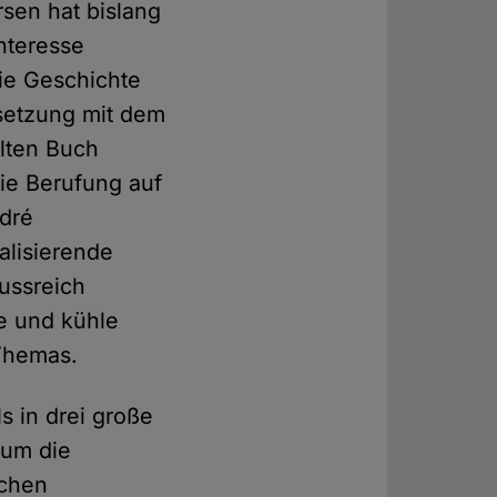
rsen hat bislang
nteresse
die Geschichte
rsetzung mit dem
elten Buch
die Berufung auf
dré
alisierende
ussreich
te und kühle
 Themas.
s in drei große
 um die
schen