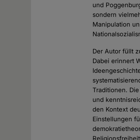
und Poggenburg 
sondern vielmeh
Manipulation un
Nationalsoziali
Der Autor füllt
Dabei erinnert 
Ideengeschichte
systematisieren
Traditionen. Die
und kenntnisrei
den Kontext deu
Einstellungen f
demokratietheor
Religionsfreihei