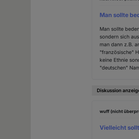
Man sollte be
Man sollte beden
sondern sich au
man dann z.B. a
"französische" H
keine Ethnie sond
"deutschen" Name
Diskussion anzeig
wuff (nicht überpr
Vielleicht sol