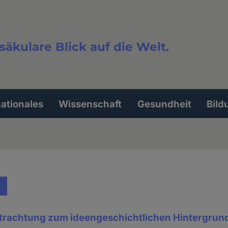
säkulare Blick auf die Welt.
extsuche
nationales
Wissenschaft
Gesundheit
Bild
Betrachtung zum ideengeschichtlichen Hintergrun