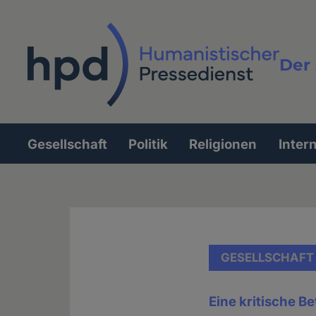
Direkt
zum
Inhalt
Der 
Vollt
Gesellschaft
Politik
Religionen
Inter
Hauptnavigation
GESELLSCHAFT
Eine kritische 