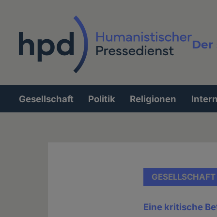
Direkt
zum
Inhalt
Der 
Vollt
Gesellschaft
Politik
Religionen
Inter
Hauptnavigation
GESELLSCHAFT
Eine kritische 