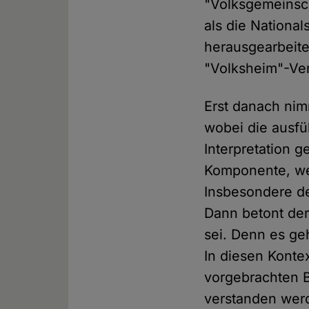
"Volksgemeinsch
als die National
herausgearbeite
"Volksheim"-Ver
Erst danach nim
wobei die ausfü
Interpretation g
Komponente, wel
Insbesondere de
Dann betont der
sei. Denn es ge
In diesen Konte
vorgebrachten B
verstanden werd