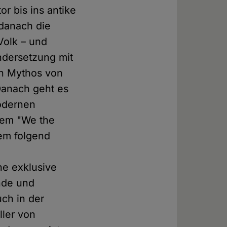
r bis ins antike
 danach die
Volk – und
ndersetzung mit
en Mythos von
Danach geht es
odernen
rem "We the
Dem folgend
ne exklusive
nde und
uch in der
ler von