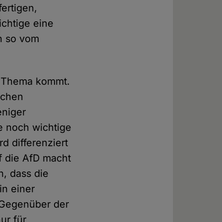
ertigen,
ichtige eine
ch so vom
en Thema kommt.
schen
eniger
e noch wichtige
d differenziert
f die AfD macht
n, dass die
in einer
 Gegenüber der
ur für