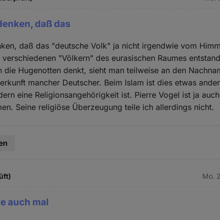
denken, daß das
ken, daß das "deutsche Volk" ja nicht irgendwie vom Himmel
s verschiedenen "Völkern" des eurasischen Raumes entstand
n die Hugenotten denkt, sieht man teilweise an den Nachna
erkunft mancher Deutscher. Beim Islam ist dies etwas ander
ern eine Religionsangehörigkeit ist. Pierre Vogel ist ja auc
n. Seine religiöse Überzeugung teile ich allerdings nicht.
en
üft)
Mo. 2
lte auch mal