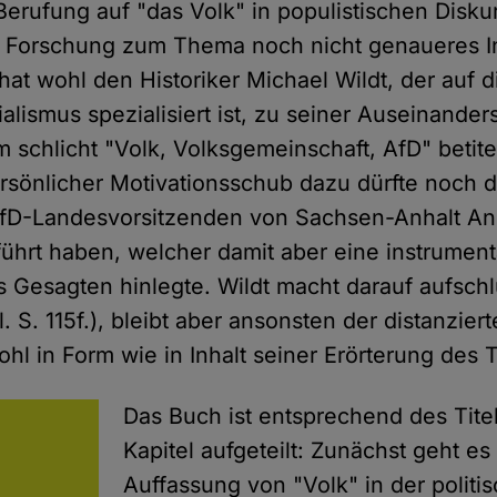
erufung auf "das Volk" in populistischen Disku
en Forschung zum Thema noch nicht genaueres I
hat wohl den Historiker Michael Wildt, der auf 
ialismus spezialisiert ist, zu seiner Auseinande
 schlicht "Volk, Volksgemeinschaft, AfD" betit
persönlicher Motivationsschub dazu dürfte noch 
AfD-Landesvorsitzenden von Sachsen-Anhalt An
hrt haben, welcher damit aber eine instrument
 Gesagten hinlegte. Wildt macht darauf aufschl
 S. 115f.), bleibt aber ansonsten der distanzier
ohl in Form wie in Inhalt seiner Erörterung des
Das Buch ist entsprechend des Titel
Kapitel aufgeteilt: Zunächst geht es
Auffassung von "Volk" in der politi