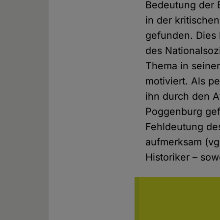
Bedeutung der B
in der kritisch
gefunden. Dies 
des Nationalsoz
Thema in seinem
motiviert. Als 
ihn durch den 
Poggenburg gefü
Fehldeutung des
aufmerksam (vgl.
Historiker – sow