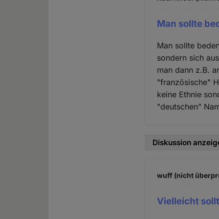
Man sollte be
Man sollte beden
sondern sich au
man dann z.B. a
"französische" H
keine Ethnie sond
"deutschen" Name
Diskussion anzeig
wuff (nicht überpr
Vielleicht sol