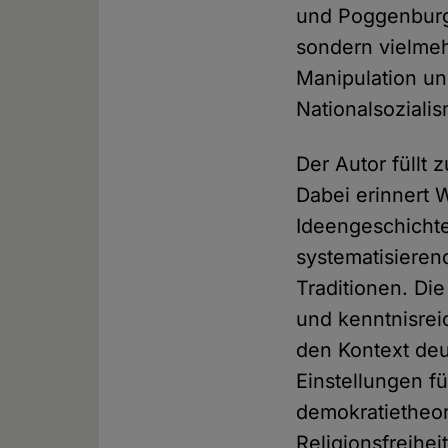
und Poggenburg 
sondern vielmeh
Manipulation un
Nationalsoziali
Der Autor füllt
Dabei erinnert 
Ideengeschichte
systematisieren
Traditionen. Die
und kenntnisrei
den Kontext deu
Einstellungen f
demokratietheor
Religionsfreihei