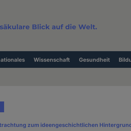
säkulare Blick auf die Welt.
extsuche
nationales
Wissenschaft
Gesundheit
Bild
Betrachtung zum ideengeschichtlichen Hintergrun