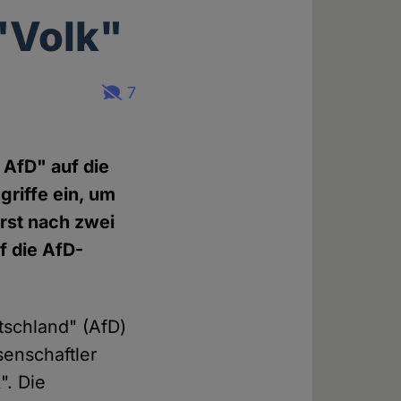
"Volk"
7
 AfD" auf die
riffe ein, um
rst nach zwei
f die AfD-
tschland" (AfD)
senschaftler
". Die