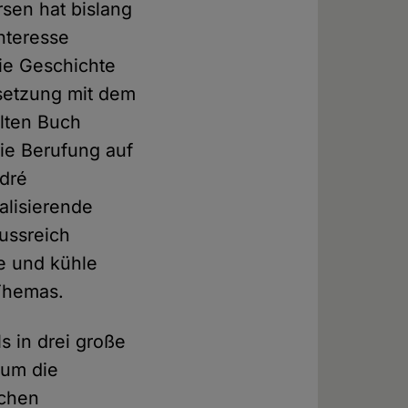
rsen hat bislang
nteresse
die Geschichte
rsetzung mit dem
elten Buch
die Berufung auf
dré
alisierende
ussreich
te und kühle
 Themas.
s in drei große
 um die
schen