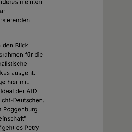
anderes meinten
ar
ursierenden
 den Blick,
gsrahmen für die
ralistische
lkes ausgeht.
e hier mit.
 Ideal der AfD
Nicht-Deutschen.
on Poggenburg
einschaft"
"geht es Petry