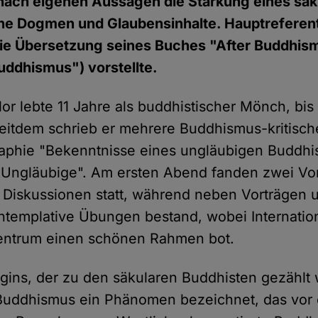
t nach eigenen Aussagen die Stärkung eines sä
e Dogmen und Glaubensinhalte. Hauptreferen
die Übersetzung seines Buches "After Buddhis
uddhismus") vorstellte.
or lebte 11 Jahre als buddhistischer Mönch, bis 
eitdem schrieb er mehrere Buddhismus-kritische
aphie "Bekenntnisse eines ungläubigen Buddhi
 Ungläubige". Am ersten Abend fanden zwei Vor
Diskussionen statt, während neben Vorträgen 
ontemplative Übungen bestand, wobei Internatio
entrum einen schönen Rahmen bot.
gins, der zu den säkularen Buddhisten gezählt w
Buddhismus ein Phänomen bezeichnet, das vor 