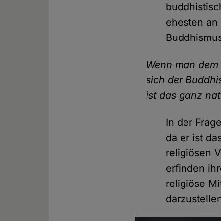
buddhistisc
ehesten an 
Buddhismus
Wenn man dem St
sich der Buddhi
ist das ganz na
In der Frag
da er ist d
religiösen 
erfinden i
religiöse M
darzustelle