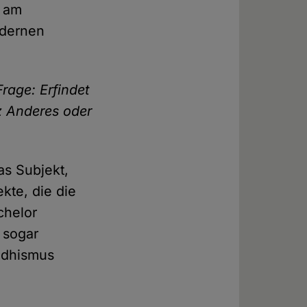
r am
odernen
rage: Erfindet
z Anderes oder
as Subjekt,
kte, die die
chelor
 sogar
uddhismus