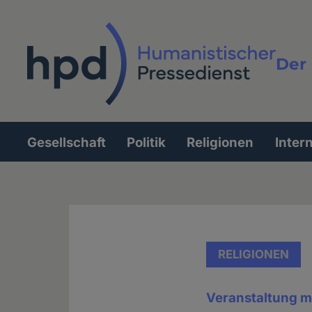
Direkt
zum
Inhalt
Der 
Vollt
Gesellschaft
Politik
Religionen
Inter
Hauptnavigation
RELIGIONEN
Veranstaltung mi