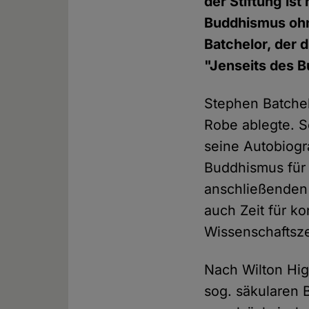
der Stiftung is
Buddhismus ohn
Batchelor, der 
"Jenseits des B
Stephen Batchel
Robe ablegte. S
seine Autobiogr
Buddhismus für
anschließenden 
auch Zeit für k
Wissenschaftsz
Nach Wilton Hig
sog. säkularen 