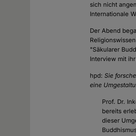
sich nicht ange
Internationale 
Der Abend bega
Religionswissens
"Säkularer Budd
Interview mit ih
hpd:
Sie forsch
eine Umgestalt
Prof. Dr. I
bereits erle
dieser Umge
Buddhismus,