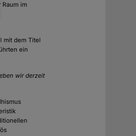
r Raum im
l mit dem Titel
ührten ein
eben wir derzeit
ddhismus
ristik
itionellen
iös