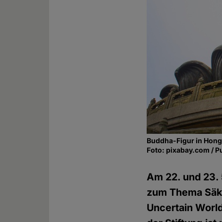
Buddha-Figur in Hon
Foto: pixabay.com / P
Am 22. und 23. 
zum Thema Säku
Uncertain World"