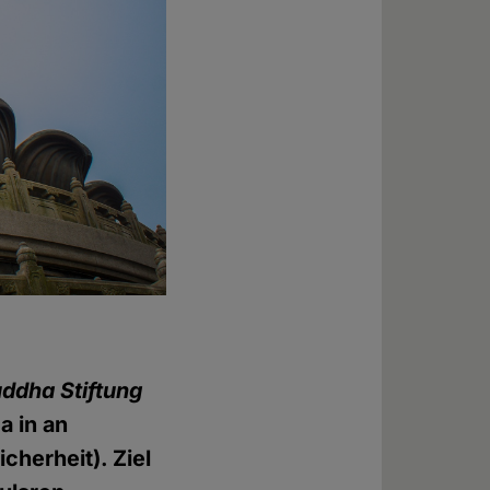
ddha Stiftung
a in an
cherheit). Ziel