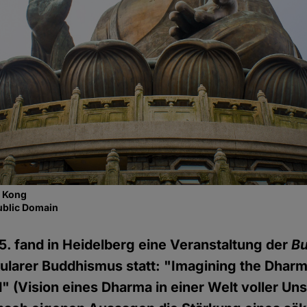
g Kong
ublic Domain
5. fand in Heidelberg eine Veranstaltung der
Bu
larer Buddhismus statt: "Imagining the Dharm
 (Vision eines Dharma in einer Welt voller Unsi