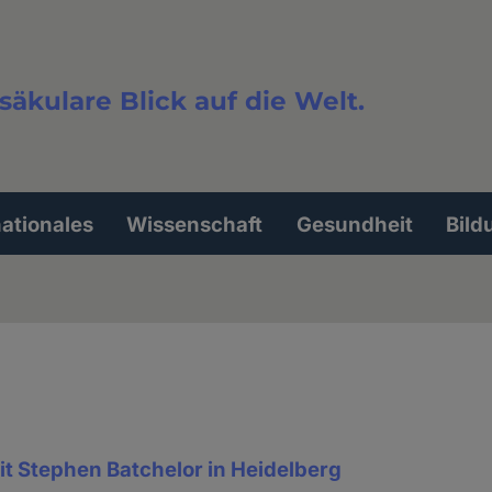
säkulare Blick auf die Welt.
extsuche
nationales
Wissenschaft
Gesundheit
Bild
t Stephen Batchelor in Heidelberg