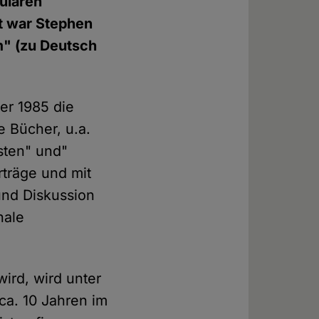
kularen
t war Stephen
m" (zu Deutsch
er 1985 die
 Bücher, u.a.
sten" und"
träge und mit
und Diskussion
nale
ird, wird unter
ca. 10 Jahren im