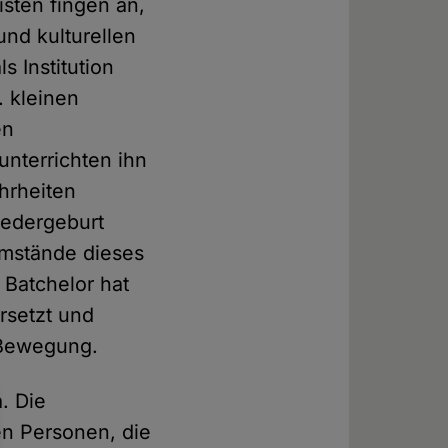
sten fingen an,
und kulturellen
s Institution
 kleinen
en
unterrichten ihn
hrheiten
iedergeburt
Umstände dieses
 Batchelor hat
rsetzt und
r Bewegung.
. Die
en Personen, die