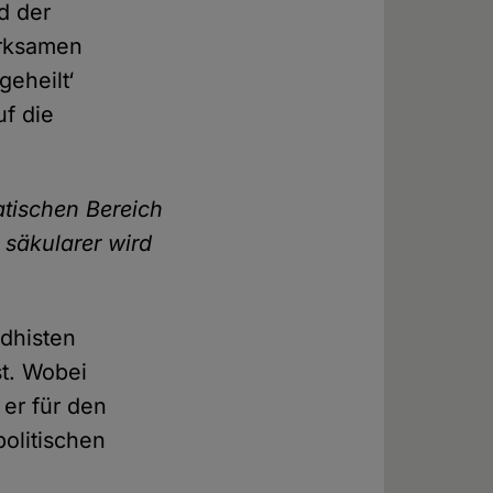
d der
irksamen
geheilt‘
f die
tischen Bereich
säkularer wird
dhisten
t. Wobei
er für den
olitischen
h