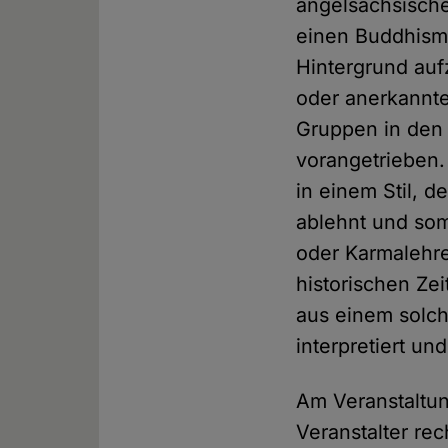
angelsächsische
einen Buddhismu
Hintergrund aufz
oder anerkannte
Gruppen in den 
vorangetrieben.
in einem Stil, 
ablehnt und so
oder Karmalehre
historischen Ze
aus einem solch
interpretiert un
Am Veranstaltun
Veranstalter re