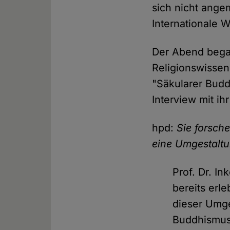
sich nicht ange
Internationale 
Der Abend bega
Religionswissens
"Säkularer Budd
Interview mit ih
hpd:
Sie forsch
eine Umgestalt
Prof. Dr. I
bereits erle
dieser Umge
Buddhismus,