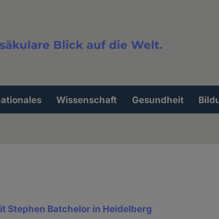
säkulare Blick auf die Welt.
extsuche
nationales
Wissenschaft
Gesundheit
Bild
t Stephen Batchelor in Heidelberg