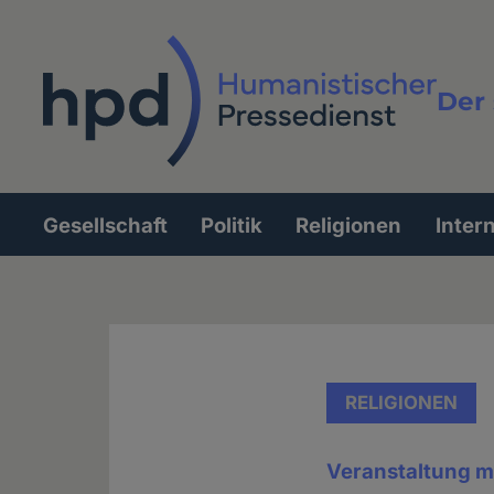
Direkt
zum
Inhalt
Der 
Vollt
Gesellschaft
Politik
Religionen
Inter
Hauptnavigation
RELIGIONEN
Veranstaltung mi