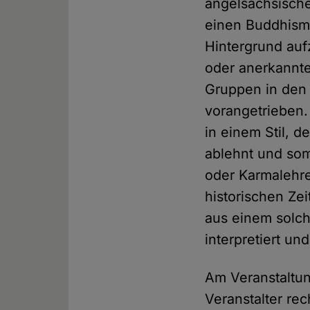
angelsächsische
einen Buddhismu
Hintergrund aufz
oder anerkannte
Gruppen in den 
vorangetrieben.
in einem Stil, 
ablehnt und so
oder Karmalehre
historischen Ze
aus einem solch
interpretiert un
Am Veranstaltun
Veranstalter re