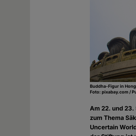
Buddha-Figur in Hon
Foto: pixabay.com / P
Am 22. und 23. 
zum Thema Säku
Uncertain World"