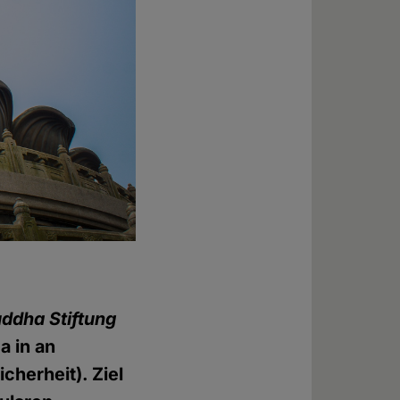
ddha Stiftung
a in an
cherheit). Ziel