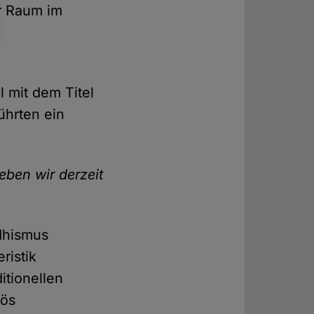
r Raum im
l mit dem Titel
ührten ein
eben wir derzeit
ddhismus
ristik
itionellen
iös