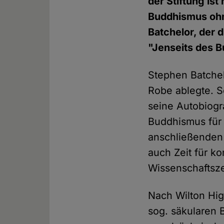
der Stiftung is
Buddhismus ohn
Batchelor, der 
"Jenseits des B
Stephen Batchel
Robe ablegte. S
seine Autobiogr
Buddhismus für
anschließenden 
auch Zeit für k
Wissenschaftsz
Nach Wilton Hig
sog. säkularen 