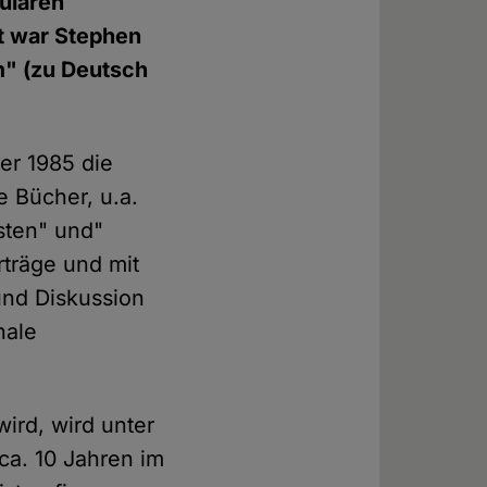
kularen
t war Stephen
m" (zu Deutsch
er 1985 die
 Bücher, u.a.
sten" und"
träge und mit
und Diskussion
nale
ird, wird unter
ca. 10 Jahren im