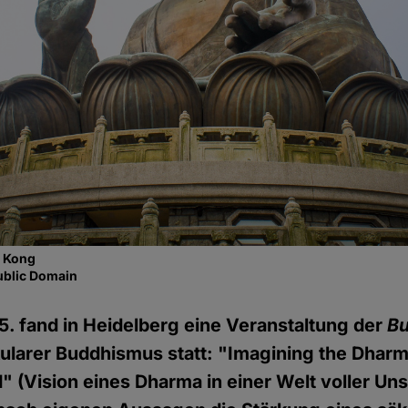
g Kong
ublic Domain
5. fand in Heidelberg eine Veranstaltung der
Bu
larer Buddhismus statt: "Imagining the Dharm
 (Vision eines Dharma in einer Welt voller Unsi