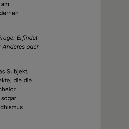
r am
odernen
rage: Erfindet
z Anderes oder
as Subjekt,
kte, die die
chelor
 sogar
uddhismus