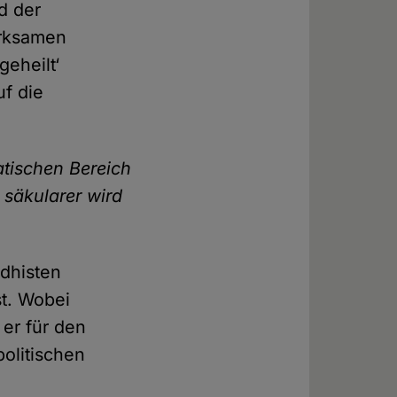
d der
irksamen
geheilt‘
f die
tischen Bereich
säkularer wird
dhisten
t. Wobei
er für den
olitischen
h