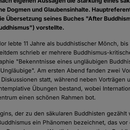
t nach eigenen Aussagen die Stärkung eines sä
e Dogmen und Glaubensinhalte. Hauptreferen
die Übersetzung seines Buches "After Buddhis
uddhismus") vorstellte.
or lebte 11 Jahre als buddhistischer Mönch, bis 
eitdem schrieb er mehrere Buddhismus-kritische
aphie "Bekenntnisse eines ungläubigen Buddhi
 Ungläubige". Am ersten Abend fanden zwei Vor
Diskussionen statt, während neben Vorträgen 
ontemplative Übungen bestand, wobei Internatio
entrum einen schönen Rahmen bot.
gins, der zu den säkularen Buddhisten gezählt w
Buddhismus ein Phänomen bezeichnet, das vor 