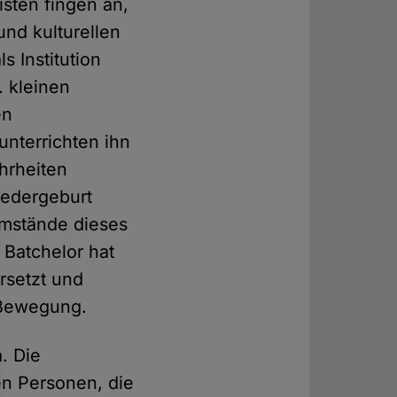
sten fingen an,
und kulturellen
s Institution
 kleinen
en
unterrichten ihn
hrheiten
iedergeburt
Umstände dieses
 Batchelor hat
rsetzt und
r Bewegung.
. Die
en Personen, die