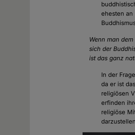
buddhistisc
ehesten an 
Buddhismus
Wenn man dem St
sich der Buddhi
ist das ganz na
In der Frag
da er ist d
religiösen 
erfinden i
religiöse M
darzustelle