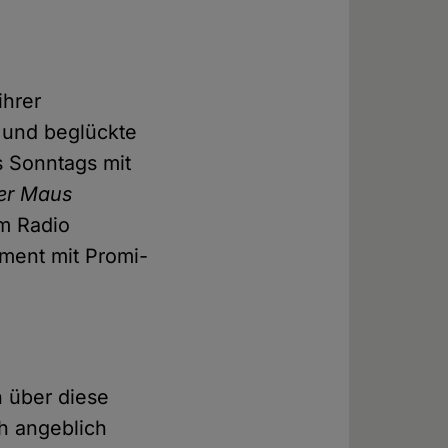
ihrer
os und beglückte
 Sonntags mit
er Maus
um Radio
ment mit Promi-
h über diese
 angeblich