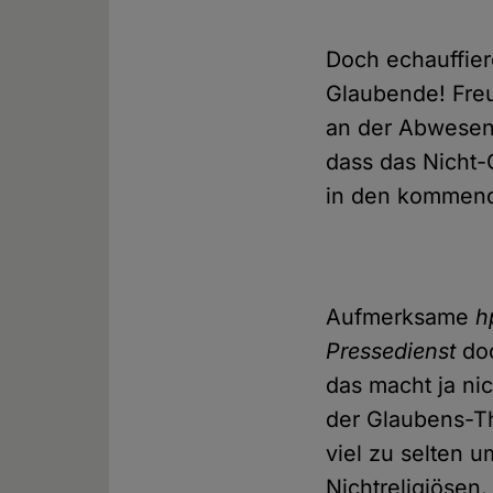
Doch echauffier
Glaubende! Freu
an der Abwesenh
dass das Nicht-
in den kommen
Aufmerksame
h
Pressedienst
doc
das macht ja ni
der Glaubens-T
viel zu selten 
Nichtreligiösen