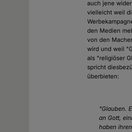
auch jene wider
vielleicht weil 
Werbekampagne d
den Medien mehr
von den Macher
wird und weil 
als "religiöser
spricht diesbez
überbieten:
"Glauben. E
an Gott, ei
haben ihren