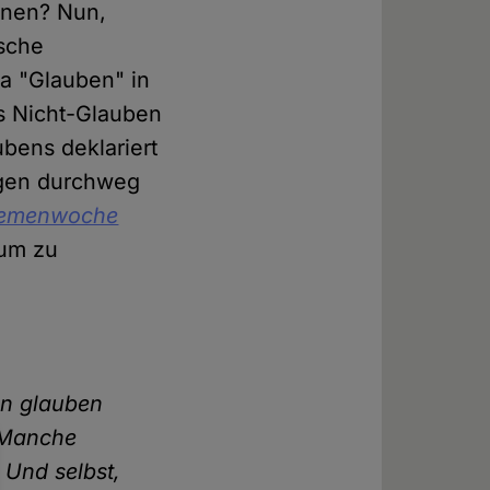
rönen? Nun,
ische
a "Glauben" in
as Nicht-Glauben
bens deklariert
ngen durchweg
emenwoche
aum zu
en glauben
. Manche
 Und selbst,