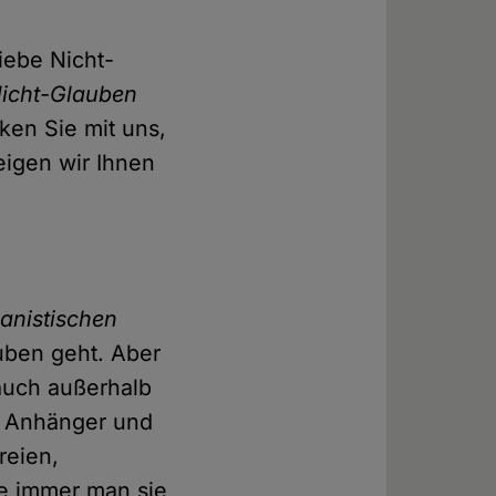
liebe Nicht-
cht-Glauben
ken Sie mit uns,
eigen wir Ihnen
nistischen
uben geht. Aber
auch außerhalb
e Anhänger und
reien,
ie immer man sie