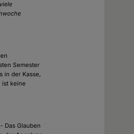
viele
menwoche
ßen
rsten Semester
s in der Kasse,
 ist keine
 - Das Glauben