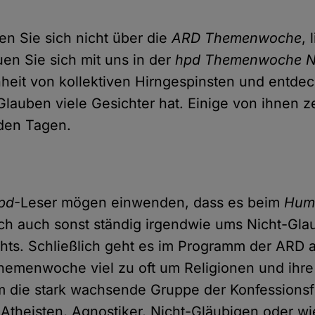
en Sie sich nicht über die
ARD Themenwoche
, 
en Sie sich mit uns in der
hpd Themenwoche Ni
eit von kollektiven Hirngespinsten und entdec
Glauben viele Gesichter hat. Einige von ihnen z
den Tagen.
pd
-Leser mögen einwenden, dass es beim
Huma
h auch sonst ständig irgendwie ums Nicht-Gla
chts. Schließlich geht es im Programm der ARD 
hemenwoche viel zu oft um Religionen und ihr
um die stark wachsende Gruppe der Konfessionsf
, Atheisten, Agnostiker, Nicht-Gläubigen oder w