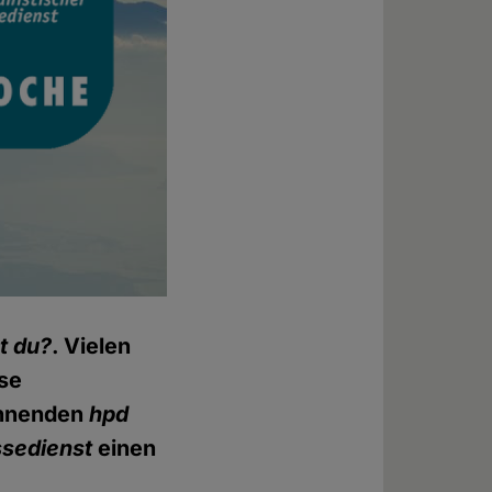
t du?
. Vielen
ese
innenden
hpd
sedienst
einen