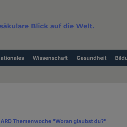
säkulare Blick auf die Welt.
extsuche
nationales
Wissenschaft
Gesundheit
Bild
r ARD Themenwoche "Woran glaubst du?"