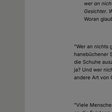
wer an nich
Gesichter. 
Woran glau
"Wer an nichts 
hanebüchener Sa
die Schuhe ausz
ja? Und wer nich
andere Art von 
"Viele Menschen