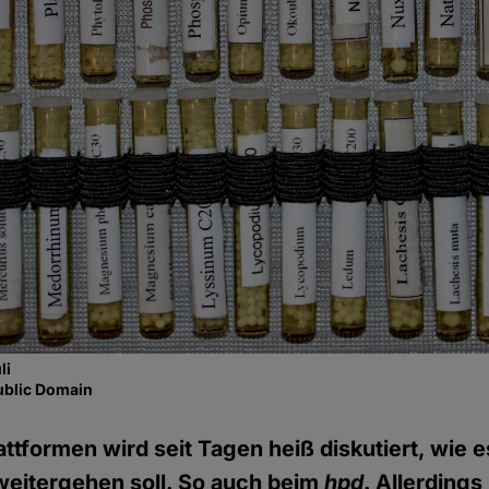
li
ublic Domain
ttformen wird seit Tagen heiß diskutiert, wie e
 weitergehen soll. So auch beim
hpd
. Allerdings