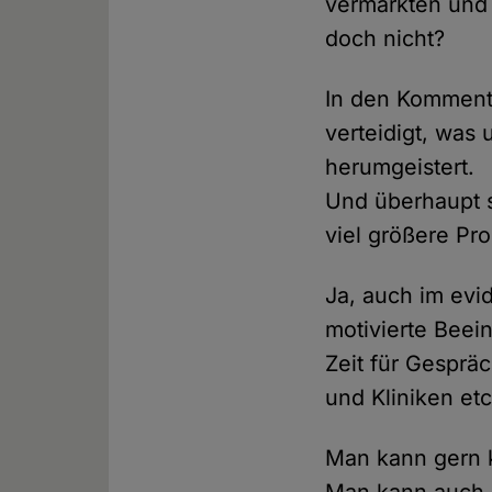
vermarkten und 
doch nicht?
In den Kommentar
verteidigt, was 
herumgeistert.
Und überhaupt 
viel größere Pr
Ja, auch im evi
motivierte Beei
Zeit für Gesprä
und Kliniken etc
Man kann gern k