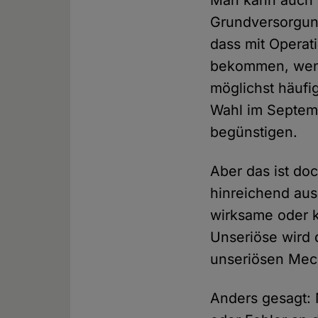
Man kann auch g
Grundversorgung
dass mit Opera
bekommen, wenn
möglichst häufi
Wahl im Septemb
begünstigen.
Aber das ist doc
hinreichend aus
wirksame oder 
Unseriöse wird 
unseriösen Mec
Anders gesagt: 