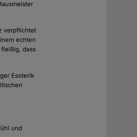
 Hausmeister
 verpflichtet
 einem echten
fleißig, dass
ger Esoterik
itischen
fühl und