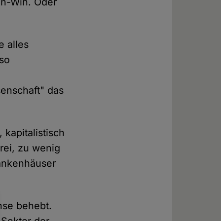
in-Win. Oder
e alles
 so
enschaft" das
kapitalistisch
rei, zu wenig
rankenhäuser
hse behebt.