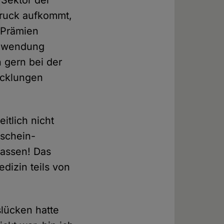
 Sektor der
Druck aufkommt,
 Prämien
Anwendung
 gern bei der
icklungen
itlich nicht
 schein-
lassen! Das
dizin teils von
lücken hatte