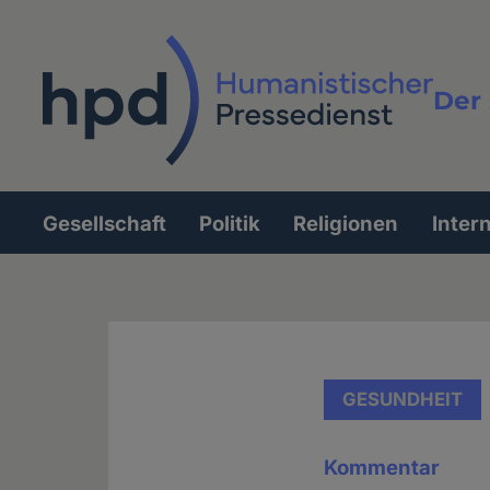
Direkt
zum
Inhalt
Der 
Vollt
Gesellschaft
Politik
Religionen
Inter
Hauptnavigation
GESUNDHEIT
Kommentar