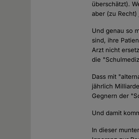
überschätzt). W
aber (zu Recht)
Und genau so ma
sind, ihre Pati
Arzt nicht erset
die "Schulmediz
Dass mit "alter
jährlich Milliar
Gegnern der "S
Und damit komme
In dieser munte