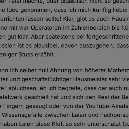
er Tafel machte, oder didaktisch nicht so geschi
die Idee gekommen, dass ich mich künftig liebe
rrichten lassen sollte! Klar, gibt es auch Hausm
Und mit vier Operatoren im Zahlenbereich bis 
en gut klar. Aber spätestens bei fortgeschrittene
ssion ist es plausibel, davon auszugehen, dass 
niger Stuss erzählt.
nn ich selber null Ahnung von höherer Mathem
ter und geschäftstüchtiger Hausmeister sehr vie
e" abluchsen, eh ich begreife, dass der auch n
afelwerk geschielt hat und sich den Rest der Be
n Fingern gesaugt oder von der YouTube-Akad
s Wissensgefälle zwischen Laien und Fachperso
haben Laien diese Kluft so sehr unterschätzt (b