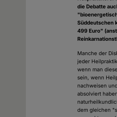
die Debatte auch
"bioenergetisch
Süddeutschen k
499 Euro" (anst
Reinkarnations
Manche der Disk
jeder Heilprakti
wenn man diesen
sein, wenn Heil
nachweisen und 
absolviert habe
naturheilkundli
dem gleichen "s