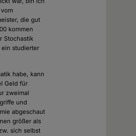
ckt war, bin ich
r vom
eister, die gut
1.000 kommen
r Stochastik
ein studierter
atik habe, kann
l Geld für
ur zweimal
griffe und
emie abgeschaut
nen größer als
zw. sich selbst