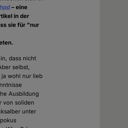
hpd
– eine
ikel in der
s sie für "nur
eten.
in, dass nicht
Aber selbst,
ja wohl nur lieb
enntnisse
che Ausbildung
r von soliden
ksalber unter
spokus