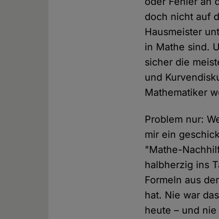
oder Fehler an d
doch nicht auf 
Hausmeister unte
in Mathe sind. 
sicher die meist
und Kurvendisku
Mathematiker we
Problem nur: We
mir ein geschick
"Mathe-Nachhilf
halbherzig ins T
Formeln aus de
hat. Nie war da
heute – und nie 