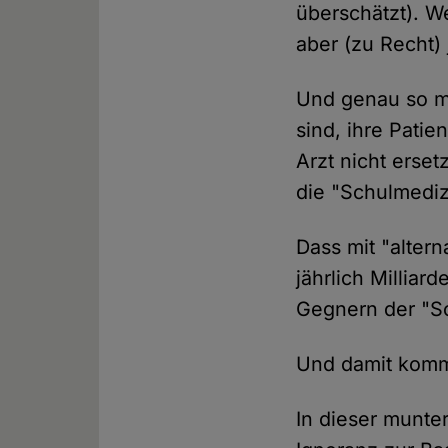
überschätzt). W
aber (zu Recht)
Und genau so ma
sind, ihre Pati
Arzt nicht erset
die "Schulmediz
Dass mit "alter
jährlich Milliar
Gegnern der "S
Und damit komme
In dieser munte