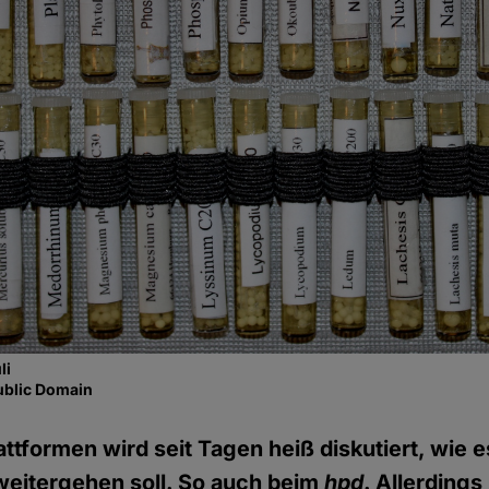
li
ublic Domain
ttformen wird seit Tagen heiß diskutiert, wie e
 weitergehen soll. So auch beim
hpd
. Allerdings