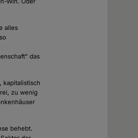
in-Win. Oder
e alles
 so
enschaft" das
kapitalistisch
rei, zu wenig
rankenhäuser
hse behebt.