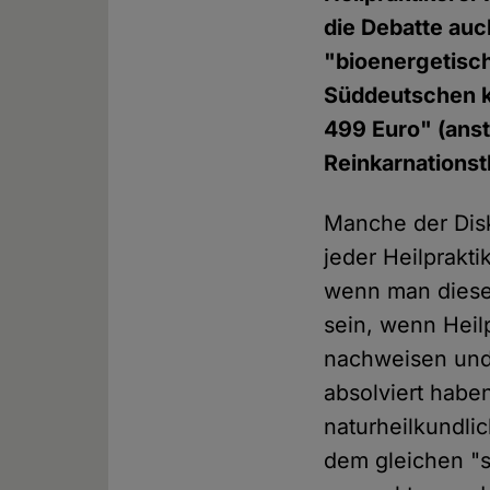
die Debatte auch
"bioenergetisch
Süddeutschen k
499 Euro" (anst
Reinkarnations
Manche der Disk
jeder Heilprakti
wenn man diesen
sein, wenn Heil
nachweisen und 
absolviert habe
naturheilkundli
dem gleichen "s