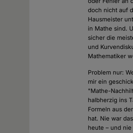
oder Fehler an d
doch nicht auf 
Hausmeister unte
in Mathe sind. 
sicher die meist
und Kurvendisku
Mathematiker we
Problem nur: We
mir ein geschick
"Mathe-Nachhilf
halbherzig ins T
Formeln aus de
hat. Nie war da
heute – und nie 