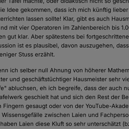
er Tafel machte, oder didaktisch nicht so geschi
die Idee gekommen, dass ich mich künftig liebe
rrichten lassen sollte! Klar, gibt es auch Hausm
Und mit vier Operatoren im Zahlenbereich bis 
en gut klar. Aber spätestens bei fortgeschrittene
ssion ist es plausibel, davon auszugehen, dass 
niger Stuss erzählt.
nn ich selber null Ahnung von höherer Mathem
ter und geschäftstüchtiger Hausmeister sehr vie
e" abluchsen, eh ich begreife, dass der auch n
afelwerk geschielt hat und sich den Rest der Be
n Fingern gesaugt oder von der YouTube-Akad
s Wissensgefälle zwischen Laien und Fachperso
haben Laien diese Kluft so sehr unterschätzt (b