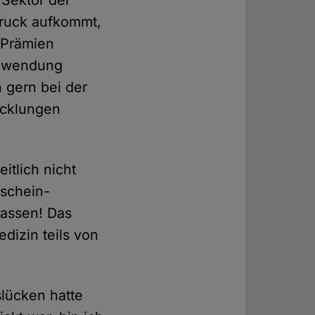
 Sektor der
Druck aufkommt,
 Prämien
Anwendung
 gern bei der
icklungen
itlich nicht
 schein-
lassen! Das
dizin teils von
lücken hatte