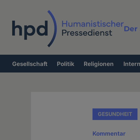
Direkt
zum
Inhalt
Der 
Vollt
Gesellschaft
Politik
Religionen
Inter
Hauptnavigation
GESUNDHEIT
Kommentar