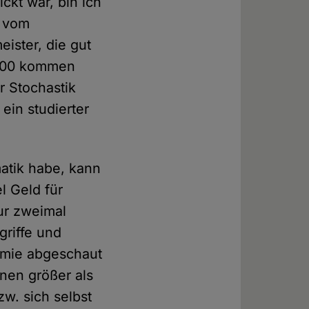
ckt war, bin ich
r vom
eister, die gut
1.000 kommen
r Stochastik
ein studierter
atik habe, kann
l Geld für
ur zweimal
griffe und
emie abgeschaut
nen größer als
zw. sich selbst