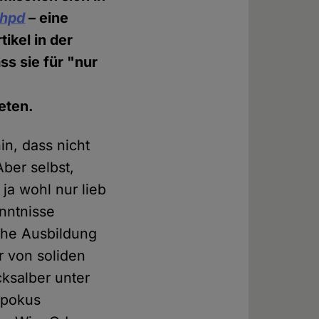
hpd
– eine
ikel in der
s sie für "nur
eten.
in, dass nicht
Aber selbst,
ja wohl nur lieb
enntnisse
che Ausbildung
r von soliden
ksalber unter
spokus