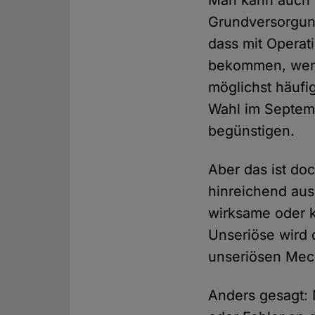
Man kann auch g
Grundversorgung
dass mit Opera
bekommen, wenn
möglichst häufi
Wahl im Septemb
begünstigen.
Aber das ist doc
hinreichend aus
wirksame oder 
Unseriöse wird 
unseriösen Mec
Anders gesagt: 