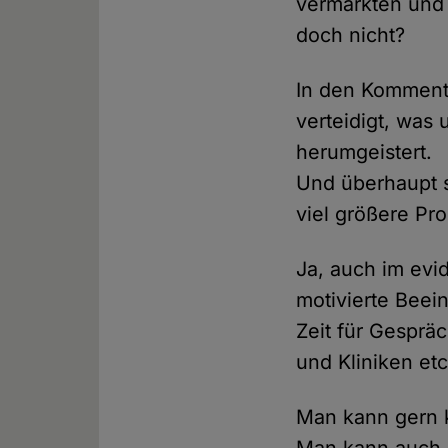
vermarkten und 
doch nicht?
In den Kommentar
verteidigt, was 
herumgeistert.
Und überhaupt 
viel größere Pr
Ja, auch im evi
motivierte Beei
Zeit für Gesprä
und Kliniken etc
Man kann gern k