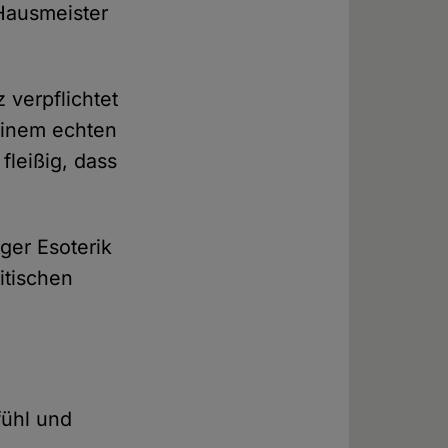
 Hausmeister
 verpflichtet
 einem echten
fleißig, dass
ger Esoterik
itischen
fühl und