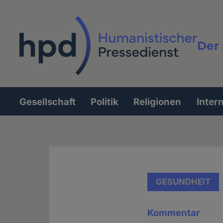
Direkt
zum
Inhalt
Der 
Vollt
Gesellschaft
Politik
Religionen
Inter
Hauptnavigation
GESUNDHEIT
Kommentar