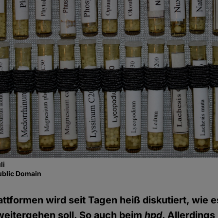
li
ublic Domain
ttformen wird seit Tagen heiß diskutiert, wie e
 weitergehen soll. So auch beim
hpd
. Allerdings