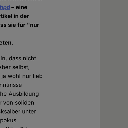
hpd
– eine
ikel in der
s sie für "nur
eten.
in, dass nicht
Aber selbst,
ja wohl nur lieb
enntnisse
che Ausbildung
r von soliden
ksalber unter
spokus