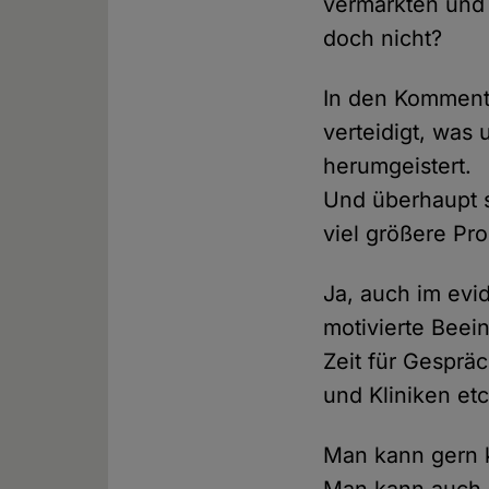
vermarkten und 
doch nicht?
In den Kommentar
verteidigt, was 
herumgeistert.
Und überhaupt 
viel größere Pr
Ja, auch im evi
motivierte Beei
Zeit für Gesprä
und Kliniken etc
Man kann gern k