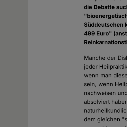
die Debatte auch
"bioenergetisch
Süddeutschen k
499 Euro" (anst
Reinkarnations
Manche der Disk
jeder Heilprakti
wenn man diesen
sein, wenn Heil
nachweisen und 
absolviert habe
naturheilkundli
dem gleichen "s