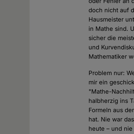
oder Fehler an d
doch nicht auf 
Hausmeister unte
in Mathe sind. 
sicher die meist
und Kurvendisku
Mathematiker we
Problem nur: We
mir ein geschick
"Mathe-Nachhilf
halbherzig ins T
Formeln aus de
hat. Nie war da
heute – und nie 