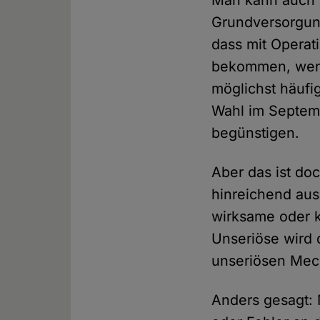
Man kann auch g
Grundversorgung
dass mit Opera
bekommen, wenn
möglichst häufi
Wahl im Septemb
begünstigen.
Aber das ist doc
hinreichend aus
wirksame oder 
Unseriöse wird 
unseriösen Mec
Anders gesagt: 