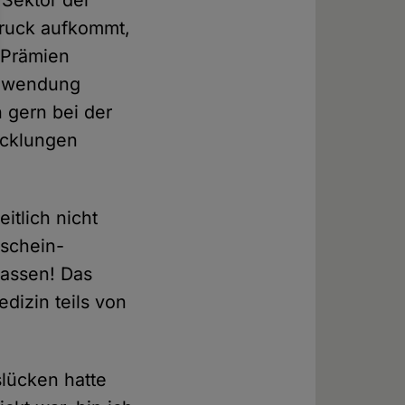
 Sektor der
Druck aufkommt,
 Prämien
Anwendung
 gern bei der
icklungen
itlich nicht
 schein-
lassen! Das
dizin teils von
lücken hatte