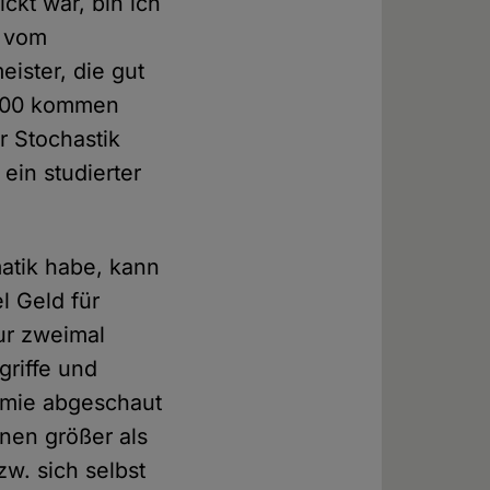
ckt war, bin ich
r vom
eister, die gut
1.000 kommen
r Stochastik
ein studierter
atik habe, kann
l Geld für
ur zweimal
griffe und
emie abgeschaut
nen größer als
zw. sich selbst