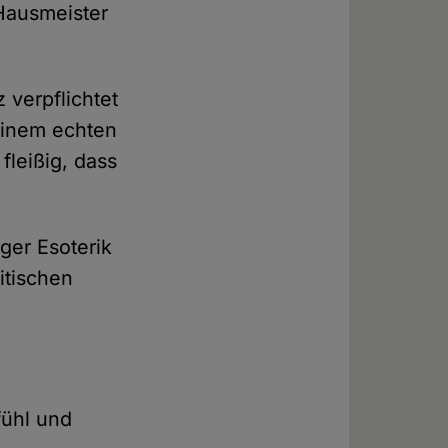
 Hausmeister
 verpflichtet
 einem echten
fleißig, dass
ger Esoterik
itischen
fühl und