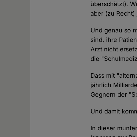
überschätzt). W
aber (zu Recht)
Und genau so ma
sind, ihre Pati
Arzt nicht erset
die "Schulmediz
Dass mit "alter
jährlich Milliar
Gegnern der "S
Und damit komme
In dieser munte