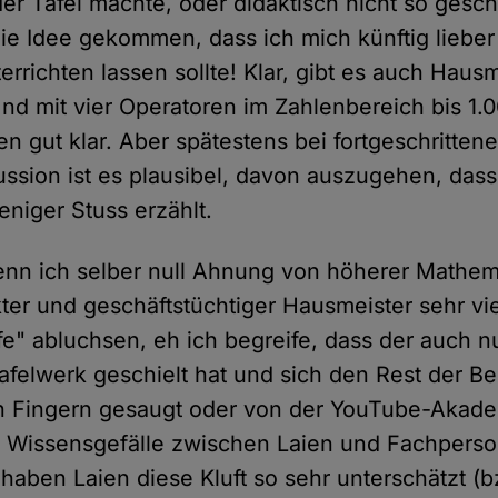
er Tafel machte, oder didaktisch nicht so geschi
die Idee gekommen, dass ich mich künftig liebe
rrichten lassen sollte! Klar, gibt es auch Hausm
Und mit vier Operatoren im Zahlenbereich bis 
en gut klar. Aber spätestens bei fortgeschrittene
ssion ist es plausibel, davon auszugehen, dass 
niger Stuss erzählt.
nn ich selber null Ahnung von höherer Mathem
ter und geschäftstüchtiger Hausmeister sehr vie
e" abluchsen, eh ich begreife, dass der auch n
afelwerk geschielt hat und sich den Rest der Be
n Fingern gesaugt oder von der YouTube-Akad
s Wissensgefälle zwischen Laien und Fachperso
haben Laien diese Kluft so sehr unterschätzt (b