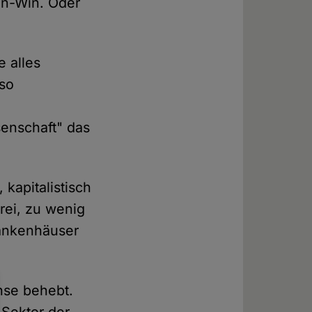
in-Win. Oder
e alles
 so
enschaft" das
kapitalistisch
rei, zu wenig
rankenhäuser
hse behebt.