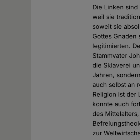
Die Linken sind
weil sie traditi
soweit sie absol
Gottes Gnaden s
legitimierten. D
Stammvater John
die Sklaverei u
Jahren, sondern
auch selbst an r
Religion ist der
konnte auch for
des Mittelalters
Befreiungstheol
zur Weltwirtsch