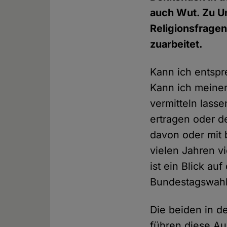
auch Wut. Zu Un
Religionsfrage
zuarbeitet.
Kann ich entspr
Kann ich meinen
vermitteln lasse
ertragen oder d
davon oder mit 
vielen Jahren v
ist ein Blick au
Bundestagswahl
Die beiden in d
führen diese Aus