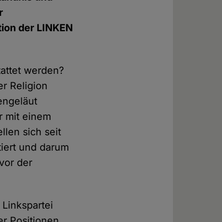
r
tion der LINKEN
tattet werden?
r Religion
hengeläut
r mit einem
len sich seit
tiert und darum
 vor der
 Linkspartei
er Positionen