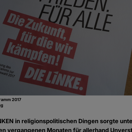
gramm 2017
gg
NKEN in religionspolitischen Dingen sorgte unte
en vergangenen Monaten für allerhand Unvers