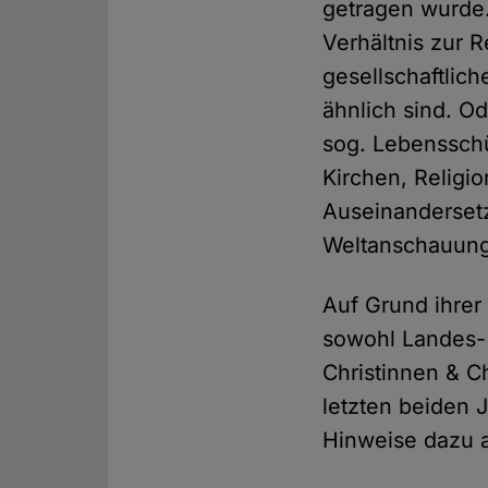
getragen wurde. 
Verhältnis zur R
gesellschaftlic
ähnlich sind. O
sog. Lebensschü
Kirchen, Religi
Auseinanderset
Weltanschauun
Auf Grund ihrer
sowohl Landes- 
Christinnen & C
letzten beiden 
Hinweise dazu 