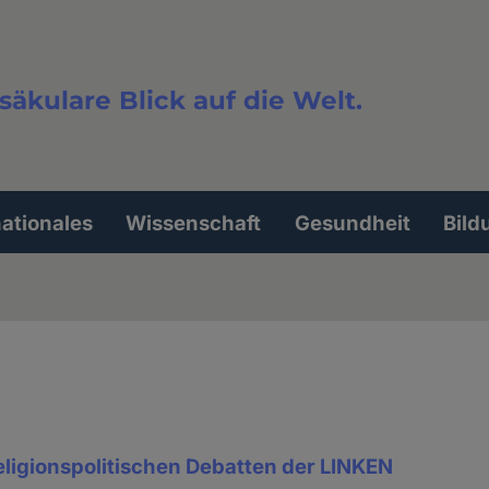
säkulare Blick auf die Welt.
extsuche
nationales
Wissenschaft
Gesundheit
Bild
eligionspolitischen Debatten der LINKEN