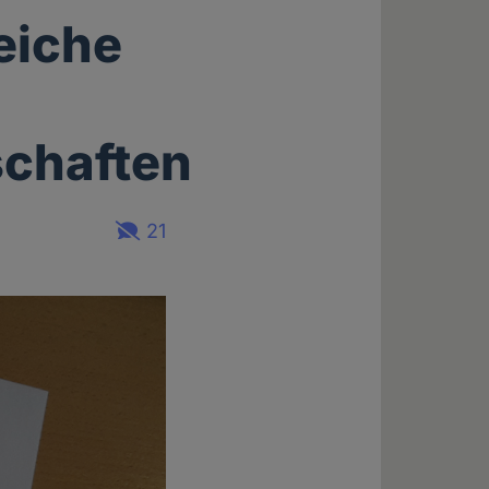
eiche
d
chaften
21