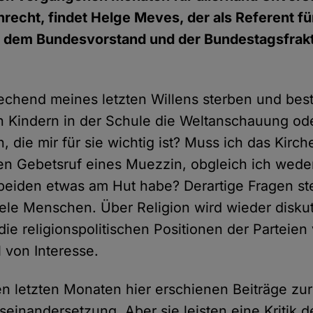
recht, findet Helge Meves, der als Referent fü
n dem Bundesvorstand und der Bundestagsfrak
echend meines letzten Willens sterben und bes
 Kindern in der Schule die Weltanschauung ode
n, die mir für sie wichtig ist? Muss ich das Kirc
en Gebetsruf eines Muezzin, obgleich ich wede
beiden etwas am Hut habe? Derartige Fragen stel
iele Menschen. Über Religion wird wieder disku
f die religionspolitischen Positionen der Parteien
 von Interesse.
en letzten Monaten hier erschienen Beiträge zur
einandersetzung. Aber sie leisten eine Kritik d