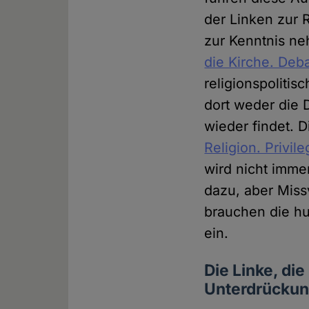
der Linken zur R
zur Kenntnis ne
die Kirche. Deb
religionspoliti
dort weder die
wieder findet. 
Religion. Privil
wird nicht imme
dazu, aber Miss
brauchen die h
ein.
Die Linke, die
Unterdrückun