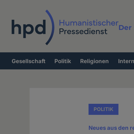
Direkt
zum
Inhalt
Der 
Vollt
Gesellschaft
Politik
Religionen
Inter
Hauptnavigation
POLITIK
Neues aus den r