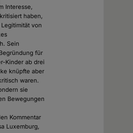
m Interesse,
ritisiert haben,
 Legitimität von
kes
ch. Sein
e Begründung für
r-Kinder ab drei
nke knüpfte aber
kritisch waren.
sondern sie
schen Bewegungen
nden Kommentar
Rosa Luxemburg,