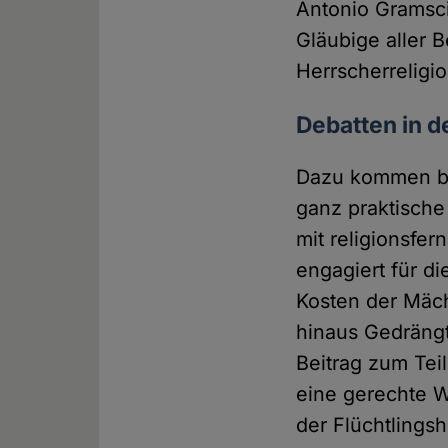
Antonio Gramsci
Gläubige aller B
Herrscherreligi
Debatten in d
Dazu kommen bei
ganz praktische
mit religionsfe
engagiert für di
Kosten der Mäch
hinaus Gedräng
Beitrag zum Tei
eine gerechte W
der Flüchtlings