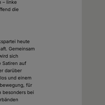
 – linke
ffend die
spartei heute
haft. Gemeinsam
ird sich
e Satiren auf
er darüber
los und einem
sbewegung, für
n besonders bei
Verbänden