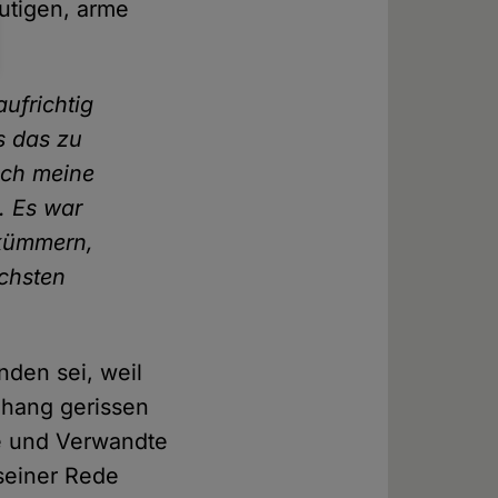
mutigen, arme
aufrichtig
s das zu
ich meine
. Es war
 kümmern,
ächsten
nden sei, weil
nhang gerissen
de und Verwandte
 seiner Rede