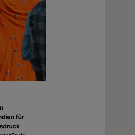
em
ndien für
usdruck