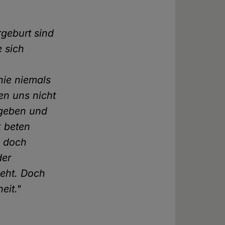
geburt sind
e sich
ie niemals
n uns nicht
 geben und
k beten
, doch
der
geht. Doch
eit."