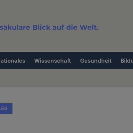
säkulare Blick auf die Welt.
extsuche
nationales
Wissenschaft
Gesundheit
Bild
LES