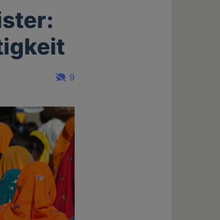
ster:
igkeit
9