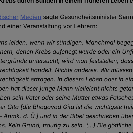
 Krebs durch Sünden in einem früheren Leben 
discher
Medien
sagte Gesundheitsminister Sar
d einer Veranstaltung vor Lehrern:
 uns leiden, wenn wir sündigen. Manchmal bege
ern, denen Krebs auferlegt wurde oder ein Unf
tergründe untersucht, wird man feststellen, das
erechtigkeit handelt. Nichts anderes. Wir müssen
erechtigkeit ertragen. In diesem Leben oder in e
ben hat dieser junge Mann vielleicht nichts geta
haben sein Vater oder seine Mutter etwas Falsche
der Gita [die Bhagavad Gita ist die wichtigste heil
– Anmk. d. Ü.] und in der Bibel geschrieben übe
. Kein Grund, traurig zu sein. (…) Die göttliche