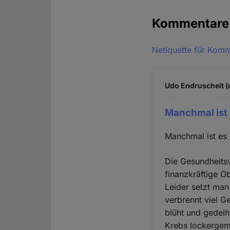
Kommentar
Netiquette für Kom
Udo Endruscheit (n
Manchmal ist
Manchmal ist es
Die Gesundheitsv
finanzkräftige O
Leider setzt man
verbrennt viel G
blüht und gedeih
Krebs lockergema