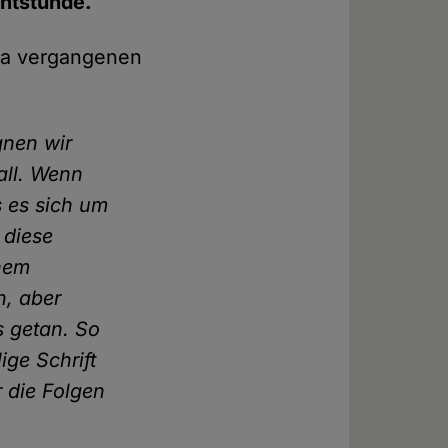
entstünde.
ma vergangenen
gnen wir
all. Wenn
s es sich um
 diese
inem
n, aber
s getan. So
ige Schrift
r die Folgen