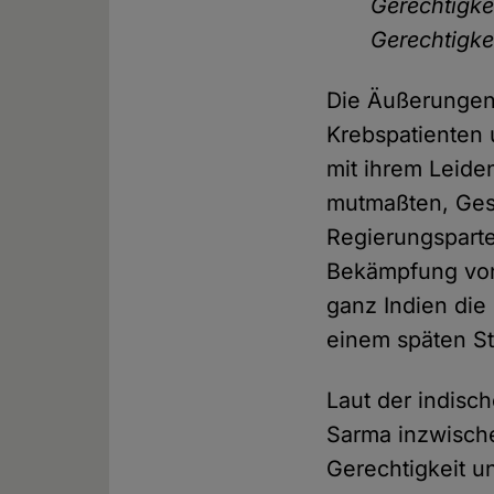
Gerechtigke
Gerechtigke
Die Äußerungen 
Krebspatienten 
mit ihrem Leide
mutmaßten, Gesu
Regierungsparte
Bekämpfung von 
ganz Indien die
einem späten St
Laut der indisc
Sarma inzwische
Gerechtigkeit 