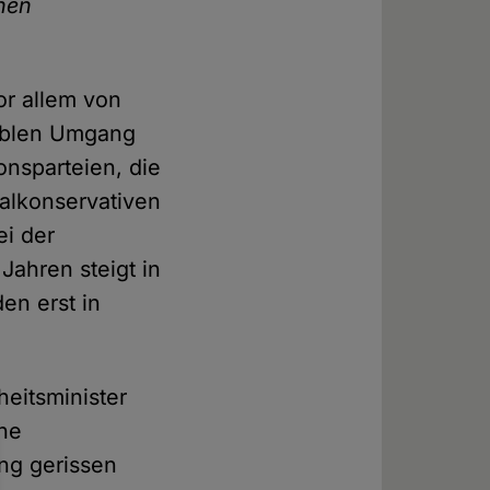
chen
or allem von
siblen Umgang
onsparteien, die
nalkonservativen
ei der
ahren steigt in
en erst in
eitsminister
che
ng gerissen