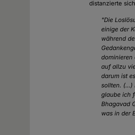
distanzierte sic
"Die Loslös
einige der K
während der
Gedankengä
dominieren
auf allzu v
darum ist e
sollten. (…
glaube ich f
Bhagavad Gi
was in der B