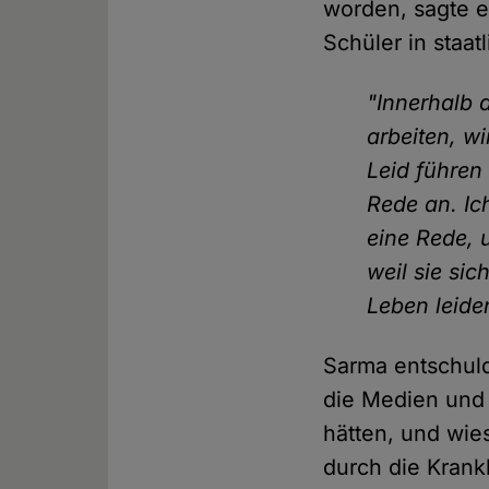
worden, sagte e
Schüler in staa
"Innerhalb 
arbeiten, w
Leid führen
Rede an. Ic
eine Rede, 
weil sie si
Leben leide
Sarma entschuld
die Medien und
hätten, und wie
durch die Krank