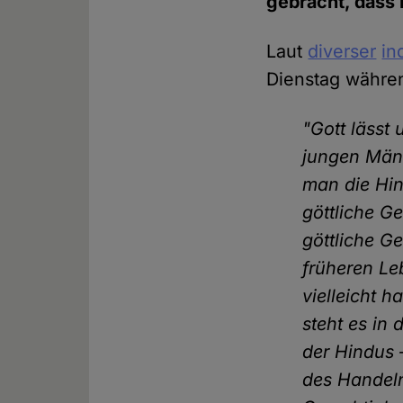
gebracht, dass
Laut
diverser
in
Dienstag währen
"Gott lässt
jungen Männ
man die Hin
göttliche G
göttliche G
früheren Le
vielleicht 
steht es in 
der Hindus 
des Handelns