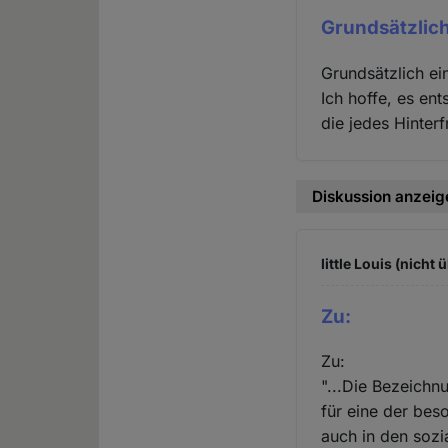
Grundsätzlich
Grundsätzlich ei
Ich hoffe, es en
die jedes Hinter
Diskussion anzeig
little Louis (nicht 
Zu:
Zu:
"...Die Bezeichn
für eine der bes
auch in den sozi