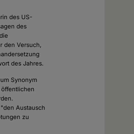
erin des US-
sagen des
die
ür den Versuch,
inandersetzung
ort des Jahres.
d zum Synonym
öffentlichen
rden.
, "den Austausch
ptungen zu