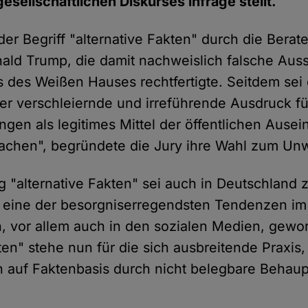
esellschaftlichen Diskurses infrage stellt.
er Begriff "alternative Fakten" durch die Berat
ald Trump, die damit nachweislich falsche Aus
 des Weißen Hauses rechtfertigte. Seitdem sei 
er verschleiernde und irreführende Ausdruck f
gen als legitimes Mittel der öffentlichen Ause
achen", begründete die Jury ihre Wahl zum Unw
 "alternative Fakten" sei auch in Deutschlan
r eine der besorgniserregendsten Tendenzen im 
 vor allem auch in den sozialen Medien, gewo
kten" stehe nun für die sich ausbreitende Praxis
 auf Faktenbasis durch nicht belegbare Behau