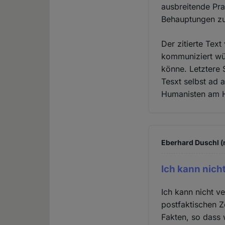
ausbreitende Pr
Behauptungen zu 
Der zitierte Tex
kommuniziert wür
könne. Letztere 
Tesxt selbst ad 
Humanisten am He
Eberhard Duschl (n
Ich kann nich
Ich kann nicht v
postfaktischen Ze
Fakten, so dass w