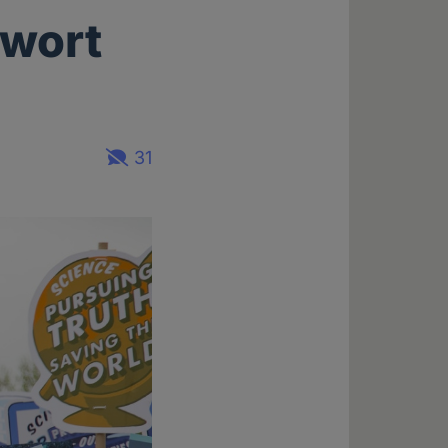
nwort
31