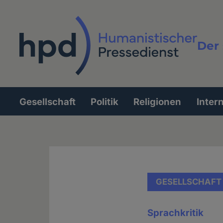
Direkt
zum
Inhalt
Der 
Vollt
Gesellschaft
Politik
Religionen
Inter
Hauptnavigation
GESELLSCHAFT
Sprachkritik