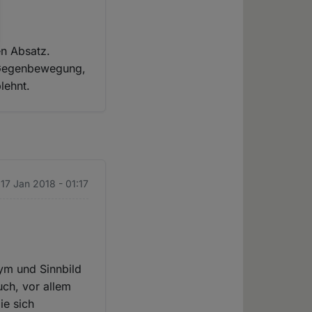
en Absatz.
ne Gegenbewegung,
lehnt.
 17 Jan 2018 - 01:17
nym und Sinnbild
uch, vor allem
ie sich