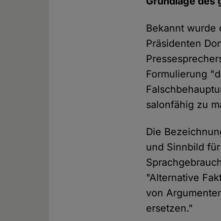
Grundlage des g
Bekannt wurde d
Präsidenten Don
Pressesprechers
Formulierung "d
Falschbehauptun
salonfähig zu m
Die Bezeichnung
und Sinnbild fü
Sprachgebrauch,
"Alternative Fa
von Argumenten
ersetzen."