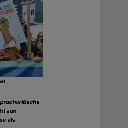
ert
prachkritische
ahl von
se als