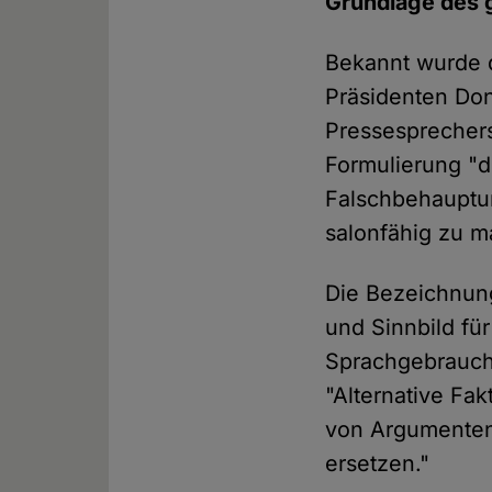
Grundlage des g
Bekannt wurde d
Präsidenten Don
Pressesprechers
Formulierung "d
Falschbehauptun
salonfähig zu m
Die Bezeichnung
und Sinnbild fü
Sprachgebrauch,
"Alternative Fa
von Argumenten
ersetzen."