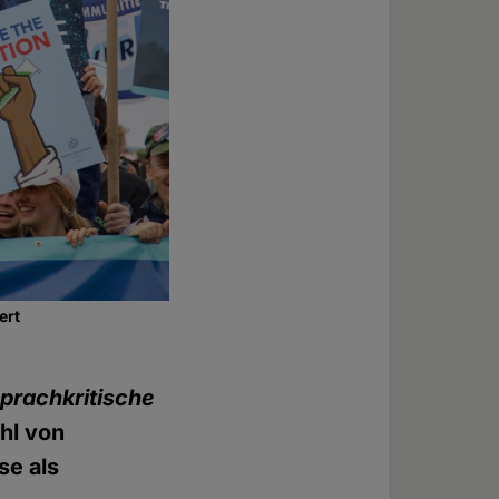
ert
prachkritische
ahl von
se als