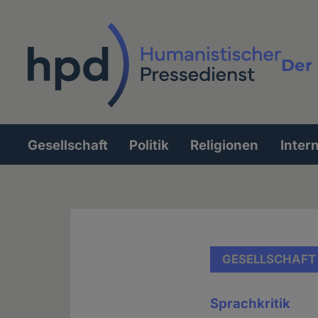
Direkt
zum
Inhalt
Der 
Vollt
Gesellschaft
Politik
Religionen
Inter
Hauptnavigation
GESELLSCHAFT
Sprachkritik