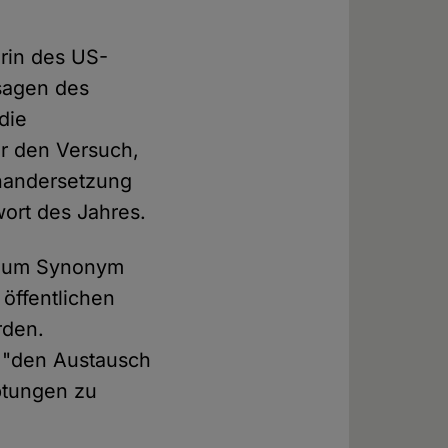
erin des US-
sagen des
die
ür den Versuch,
inandersetzung
ort des Jahres.
d zum Synonym
öffentlichen
rden.
, "den Austausch
ptungen zu