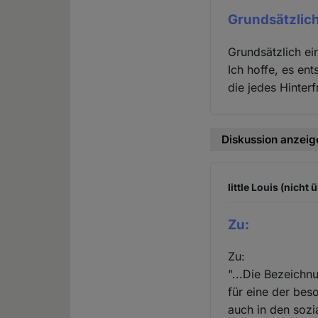
Grundsätzlich
Grundsätzlich ei
Ich hoffe, es en
die jedes Hinter
Diskussion anzeig
little Louis (nicht 
Zu:
Zu:
"...Die Bezeichn
für eine der bes
auch in den sozi