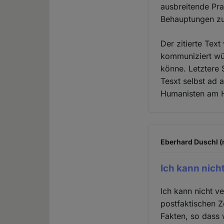
ausbreitende Pr
Behauptungen zu 
Der zitierte Tex
kommuniziert wür
könne. Letztere 
Tesxt selbst ad 
Humanisten am He
Eberhard Duschl (n
Ich kann nich
Ich kann nicht v
postfaktischen Ze
Fakten, so dass w