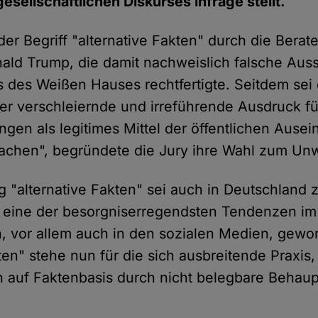
esellschaftlichen Diskurses infrage stellt.
er Begriff "alternative Fakten" durch die Berat
ald Trump, die damit nachweislich falsche Aus
 des Weißen Hauses rechtfertigte. Seitdem sei 
er verschleiernde und irreführende Ausdruck f
gen als legitimes Mittel der öffentlichen Ause
achen", begründete die Jury ihre Wahl zum Unw
 "alternative Fakten" sei auch in Deutschlan
r eine der besorgniserregendsten Tendenzen im 
 vor allem auch in den sozialen Medien, gewo
kten" stehe nun für die sich ausbreitende Praxis
 auf Faktenbasis durch nicht belegbare Behau