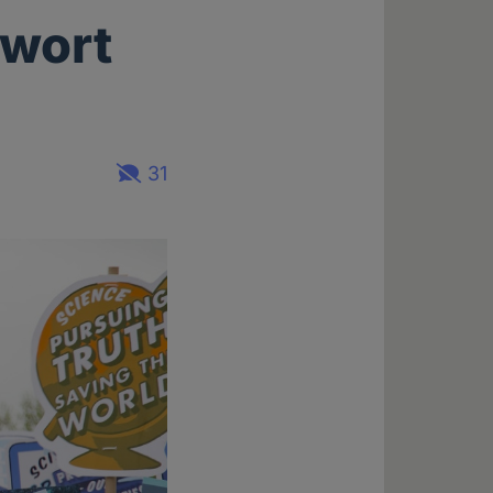
nwort
31