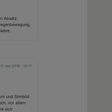
en Absatz.
ne Gegenbewegung,
lehnt.
 17 Jan 2018 - 01:17
nym und Sinnbild
uch, vor allem
ie sich