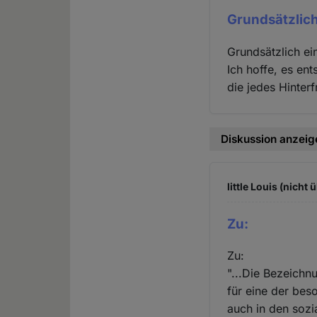
Grundsätzlich
Grundsätzlich ei
Ich hoffe, es en
die jedes Hinter
Diskussion anzeig
little Louis (nicht 
Zu:
Zu:
"...Die Bezeichn
für eine der bes
auch in den sozi