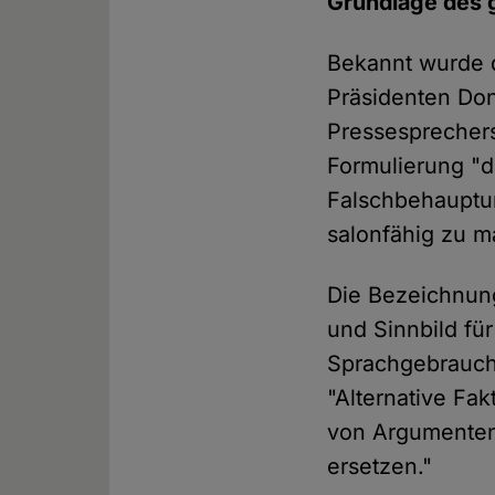
Grundlage des g
Bekannt wurde d
Präsidenten Don
Pressesprechers
Formulierung "d
Falschbehauptun
salonfähig zu m
Die Bezeichnung
und Sinnbild fü
Sprachgebrauch,
"Alternative Fa
von Argumenten
ersetzen."