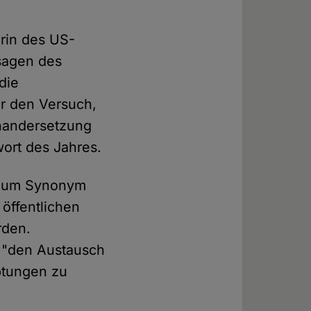
erin des US-
sagen des
die
ür den Versuch,
inandersetzung
ort des Jahres.
d zum Synonym
öffentlichen
rden.
, "den Austausch
ptungen zu