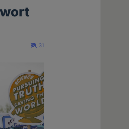
nwort
31