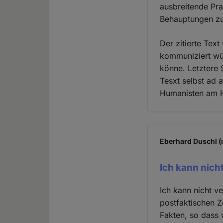
ausbreitende Pr
Behauptungen zu 
Der zitierte Tex
kommuniziert wür
könne. Letztere 
Tesxt selbst ad 
Humanisten am He
Eberhard Duschl (n
Ich kann nich
Ich kann nicht v
postfaktischen Ze
Fakten, so dass w