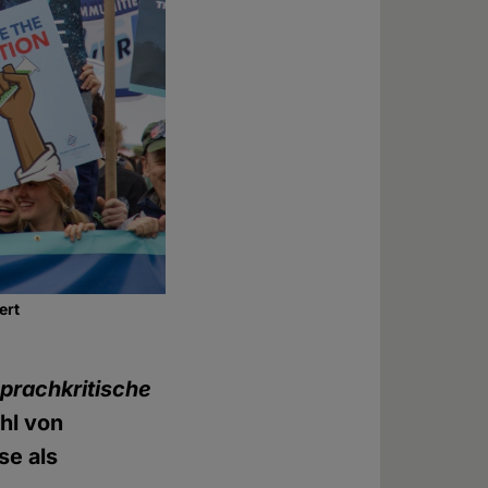
ert
prachkritische
ahl von
se als