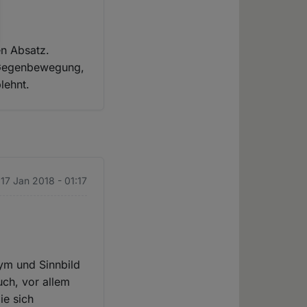
en Absatz.
ne Gegenbewegung,
lehnt.
 17 Jan 2018 - 01:17
nym und Sinnbild
uch, vor allem
ie sich