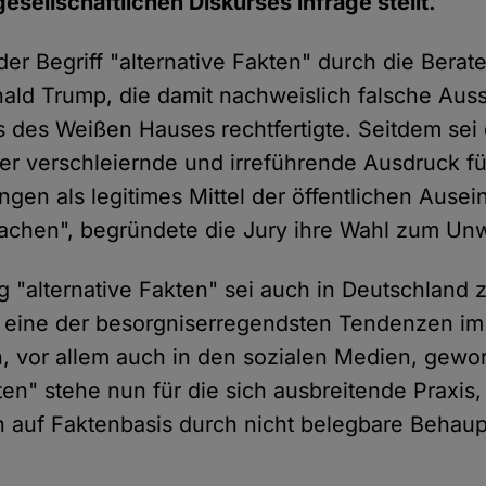
esellschaftlichen Diskurses infrage stellt.
er Begriff "alternative Fakten" durch die Berat
ald Trump, die damit nachweislich falsche Aus
 des Weißen Hauses rechtfertigte. Seitdem sei 
er verschleiernde und irreführende Ausdruck f
gen als legitimes Mittel der öffentlichen Ause
achen", begründete die Jury ihre Wahl zum Unw
 "alternative Fakten" sei auch in Deutschlan
r eine der besorgniserregendsten Tendenzen im 
 vor allem auch in den sozialen Medien, gewo
kten" stehe nun für die sich ausbreitende Praxis
 auf Faktenbasis durch nicht belegbare Behau