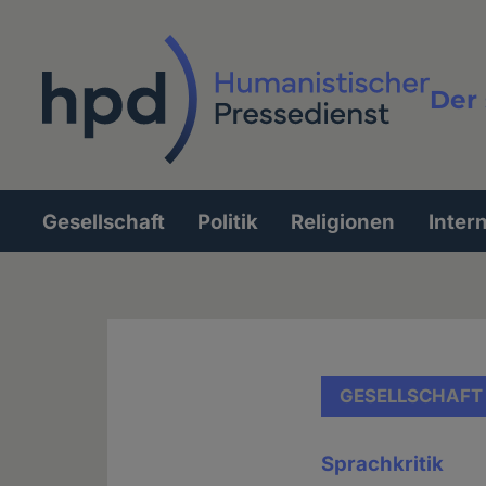
Direkt
zum
Inhalt
Der 
Vollt
Gesellschaft
Politik
Religionen
Inter
Hauptnavigation
GESELLSCHAFT
Sprachkritik