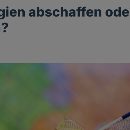
egien abschaffen ode
n?