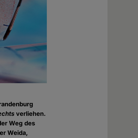
Brandenburg
echts
verliehen.
 der Weg des
er Weida,