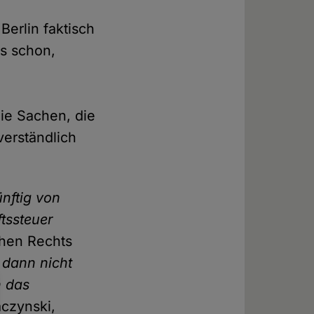
Berlin faktisch
as schon,
die Sachen, die
verständlich
ünftig von
tssteuer
chen Rechts
 dann nicht
n das
aczynski,