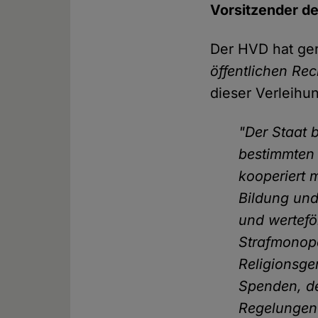
Vorsitzender d
Der HVD hat ger
öffentlichen Rec
dieser Verleihu
"Der Staat 
bestimmten 
kooperiert m
Bildung und
und wertefö
Strafmonopo
Religionsge
Spenden, de
Regelungen 