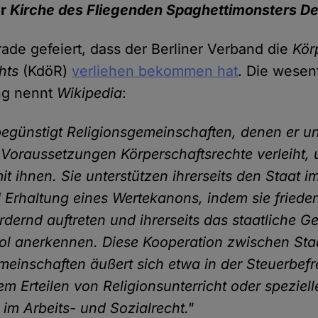
er
Kirche des Fliegenden Spaghettimonsters De
ade gefeiert, dass der Berliner Verband die
Kör
hts
(KdöR)
verliehen bekommen hat
. Die wesent
ng nennt
Wikipedia
:
begünstigt Religionsgemeinschaften, denen er un
Voraussetzungen Körperschaftsrechte verleiht,
it ihnen. Sie unterstützen ihrerseits den Staat i
 Erhaltung eines Wertekanons, indem sie frieden
rdernd auftreten und ihrerseits das staatliche G
l anerkennen. Diese Kooperation zwischen Sta
meinschaften äußert sich etwa in der Steuerbef
m Erteilen von Religionsunterricht oder speziell
im Arbeits- und Sozialrecht."