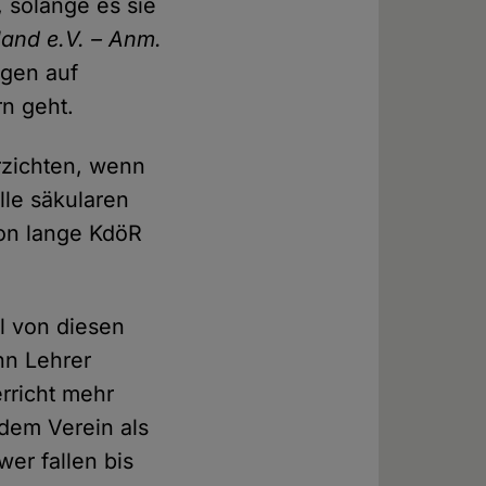
 solange es sie
land e.V. – Anm.
ngen auf
n geht.
rzichten, wenn
lle säkularen
hon lange KdöR
l von diesen
nn Lehrer
rricht mehr
dem Verein als
wer fallen bis