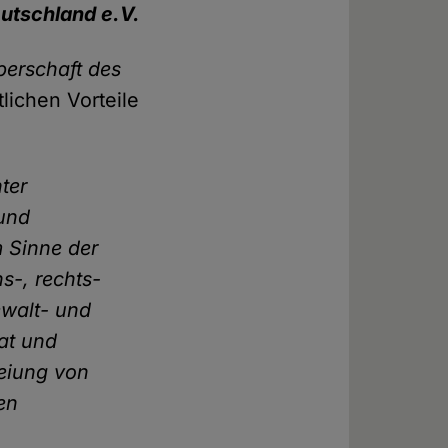
utschland e.V.
perschaft des
lichen Vorteile
ter
 und
m Sinne der
s-, rechts-
ewalt- und
at und
reiung von
en