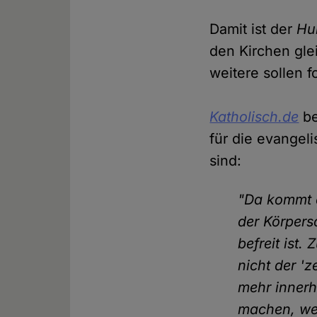
Damit ist der
Hu
den Kirchen gle
weitere sollen f
Katholisch.de
be
für die evangel
sind:
"Da kommt 
der Körpers
befreit ist.
nicht der '
mehr innerh
machen, wen