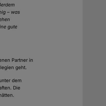
ßerdem
hig – was
gehen
ine gute
enen Partner in
legien geht.
unter dem
ften. Die
hätten.