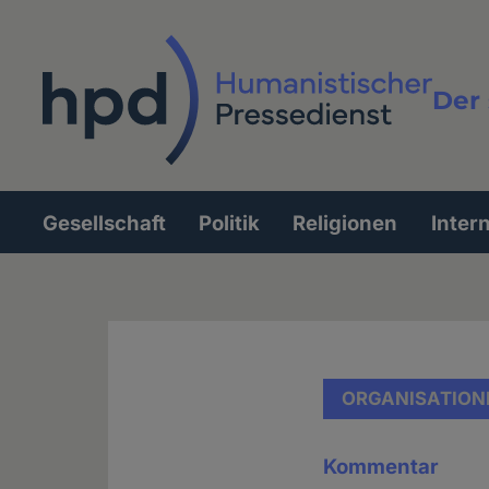
Direkt
zum
Inhalt
Der 
Vollt
Gesellschaft
Politik
Religionen
Inter
Hauptnavigation
ORGANISATION
Kommentar