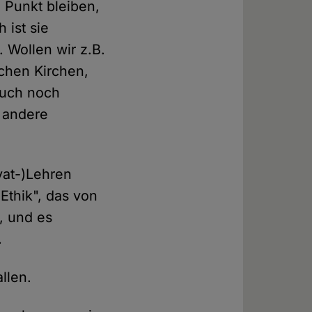
n Punkt bleiben,
 ist sie
. Wollen wir z.B.
chen Kirchen,
auch noch
 andere
vat-)Lehren
Ethik", das von
d, und es
.
llen.