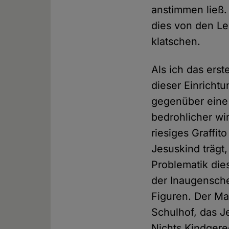
anstimmen ließ. 
dies von den Le
klatschen.
Als ich das erst
dieser Einrichtu
gegenüber eine 
bedrohlicher wi
riesiges Graffit
Jesuskind trägt
Problematik dies
der Inaugensche
Figuren. Der Man
Schulhof, das J
Nichts Kindgere