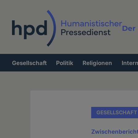
Direkt
zum
Inhalt
Der 
Vollt
Gesellschaft
Politik
Religionen
Inter
Hauptnavigation
GESELLSCHAFT
Zwischenbericht