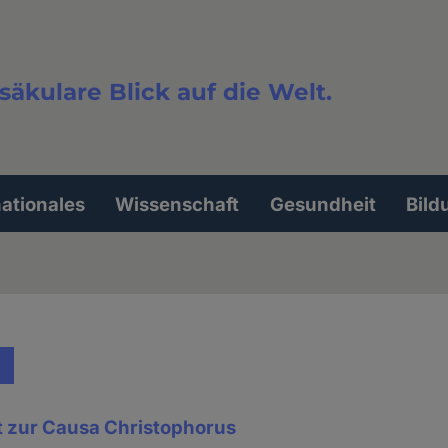
säkulare Blick auf die Welt.
extsuche
nationales
Wissenschaft
Gesundheit
Bild
 zur Causa Christophorus