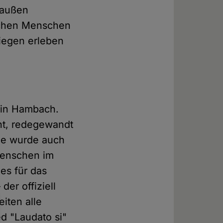
 außen
lichen Menschen
liegen erleben
e in Hambach.
ent, redegewandt
sie wurde auch
 Menschen im
es für das
der offiziell
iten alle
ed "Laudato si"