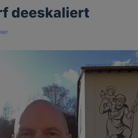
rf deeskaliert
ier