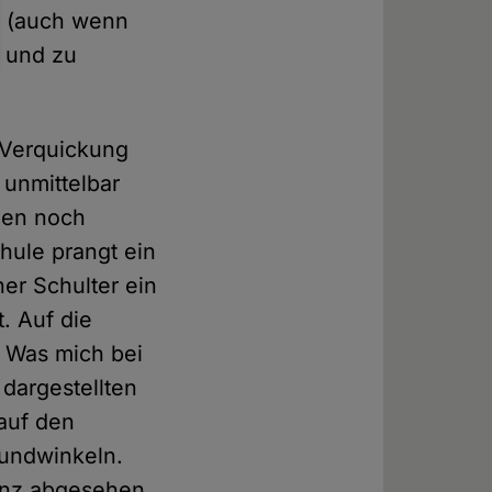
ah (auch wenn
n und zu
e Verquickung
 unmittelbar
gen noch
hule prangt ein
ner Schulter ein
. Auf die
 Was mich bei
 dargestellten
 auf den
Mundwinkeln.
ganz abgesehen