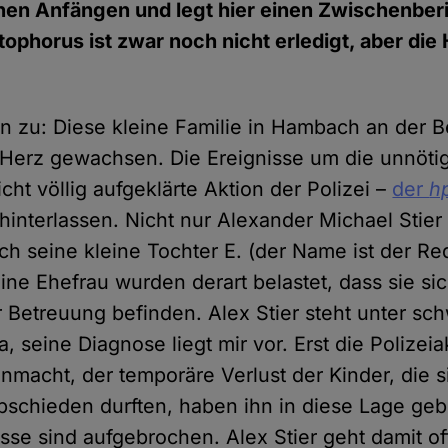
einen Anfängen und legt hier einen Zwischenber
tophorus ist zwar noch nicht erledigt, aber die
n zu: Diese kleine Familie in Hambach an der Be
Herz gewachsen. Die Ereignisse um die unnötig
ht völlig aufgeklärte Aktion der Polizei –
der
h
 hinterlassen. Nicht nur Alexander Michael Stie
uch seine kleine Tochter E. (der Name ist der Re
ne Ehefrau wurden derart belastet, dass sie sic
 Betreuung befinden. Alex Stier steht unter sc
seine Diagnose liegt mir vor. Erst die Polizeia
acht, der temporäre Verlust der Kinder, die s
abschieden durften, haben ihn in diese Lage geb
sse sind aufgebrochen. Alex Stier geht damit of