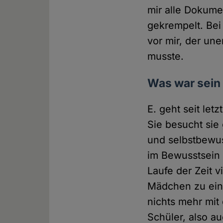
mir alle Dokume
gekrempelt. Be
vor mir, der un
musste.
Was war sein
E. geht seit let
Sie besucht sie 
und selbstbewuss
im Bewusstsein 
Laufe der Zeit 
Mädchen zu einem
nichts mehr mit
Schüler, also au