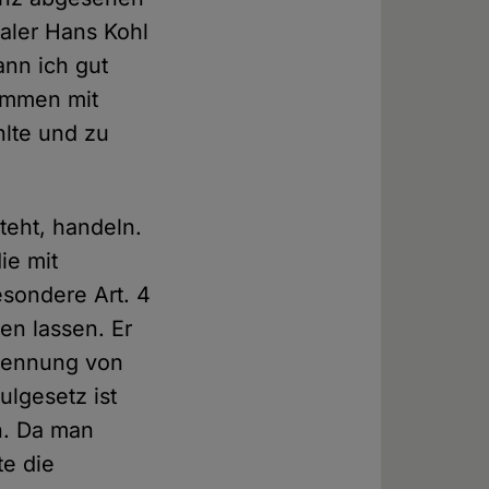
aler Hans Kohl
ann ich gut
ammen mit
hlte und zu
steht, handeln.
ie mit
esondere Art. 4
en lassen. Er
Trennung von
lgesetz ist
n. Da man
te die