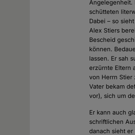
Angelegenheit. 
schütteten liter
Dabei – so sieh
Alex Stiers bere
Bescheid geschic
können. Bedauer
lassen. Er sah 
erzürnte Eltern
von Herrn Stier 
Vater bekam defi
vor), sich um d
Er kann auch gl
schriftlichen Au
danach sieht er