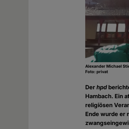
Alexander Michael St
Foto: privat
Der
hpd
bericht
Hambach. Ein at
religiösen Vera
Ende wurde er mi
zwangseingewie