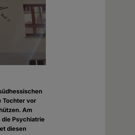
 südhessischen
e Tochter vor
chützen. Am
 die Psychiatrie
et diesen