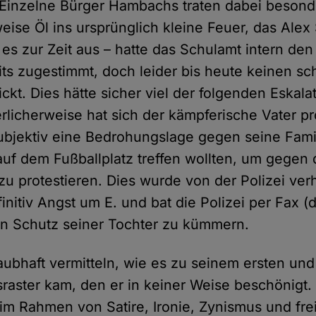
Einzelne Bürger Hambachs traten dabei besond
weise Öl ins ursprünglich kleine Feuer, das Alex 
t es zur Zeit aus – hatte das Schulamt intern de
its zugestimmt, doch leider bis heute keinen sch
kt. Dies hätte sicher viel der folgenden Eskala
licherweise hat sich der kämpferische Vater p
subjektiv eine Bedrohungslage gegen seine Famil
 auf dem Fußballplatz treffen wollten, um gegen
zu protestieren. Dies wurde von der Polizei ver
nitiv Angst um E. und bat die Polizei per Fax (d
en Schutz seiner Tochter zu kümmern.
aubhaft vermitteln, wie es zu seinem ersten und
sraster kam, den er in keiner Weise beschönigt.
 im Rahmen von Satire, Ironie, Zynismus und fre