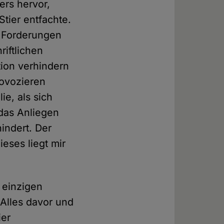
ers hervor,
Stier entfachte.
n Forderungen
riftlichen
tion verhindern
rovozieren
ie, als sich
 das Anliegen
hindert. Der
ieses liegt mir
 einzigen
 Alles davor und
ier