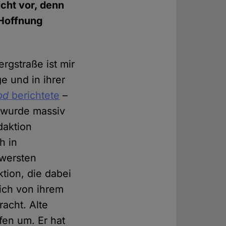
icht vor, denn
 Hoffnung
rgstraße ist mir
e und in ihrer
pd
berichtete
–
r wurde massiv
daktion
h in
hwersten
ktion, die dabei
ich von ihrem
racht. Alte
fen um. Er hat