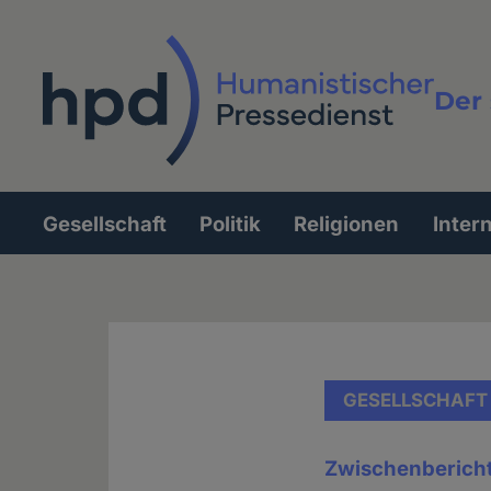
Direkt
zum
Inhalt
Der 
Vollt
Gesellschaft
Politik
Religionen
Inter
Hauptnavigation
GESELLSCHAFT
Zwischenbericht