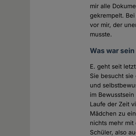
mir alle Dokume
gekrempelt. Be
vor mir, der un
musste.
Was war sein
E. geht seit let
Sie besucht sie 
und selbstbewuss
im Bewusstsein 
Laufe der Zeit 
Mädchen zu einem
nichts mehr mit
Schüler, also au