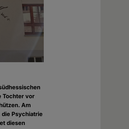
 südhessischen
e Tochter vor
chützen. Am
 die Psychiatrie
et diesen