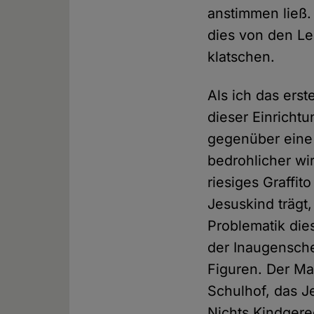
anstimmen ließ. 
dies von den Le
klatschen.
Als ich das erst
dieser Einrichtu
gegenüber eine 
bedrohlicher wi
riesiges Graffit
Jesuskind trägt
Problematik dies
der Inaugensche
Figuren. Der Man
Schulhof, das J
Nichts Kindgere