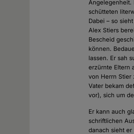
Angelegenheit. 
schütteten liter
Dabei – so sieh
Alex Stiers bere
Bescheid geschic
können. Bedauer
lassen. Er sah 
erzürnte Eltern
von Herrn Stier 
Vater bekam defi
vor), sich um d
Er kann auch gl
schriftlichen Au
danach sieht er