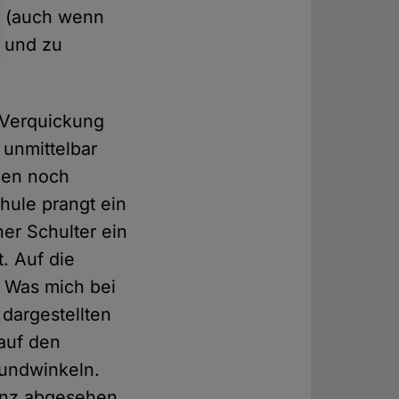
ah (auch wenn
n und zu
e Verquickung
 unmittelbar
gen noch
hule prangt ein
ner Schulter ein
. Auf die
 Was mich bei
 dargestellten
 auf den
Mundwinkeln.
ganz abgesehen