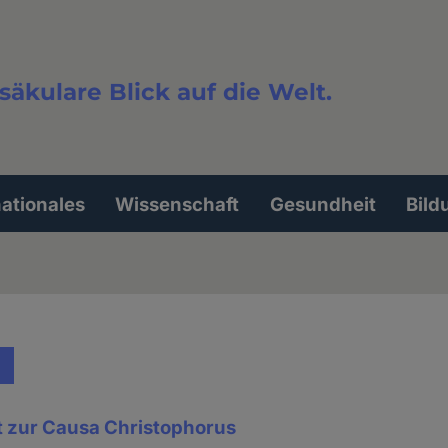
säkulare Blick auf die Welt.
extsuche
nationales
Wissenschaft
Gesundheit
Bild
 zur Causa Christophorus