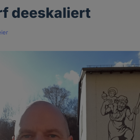
rf deeskaliert
ier