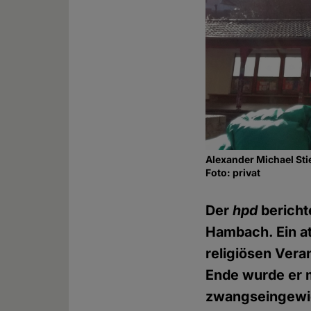
Alexander Michael St
Foto: privat
Der
hpd
bericht
Hambach. Ein at
religiösen Vera
Ende wurde er mi
zwangseingewie