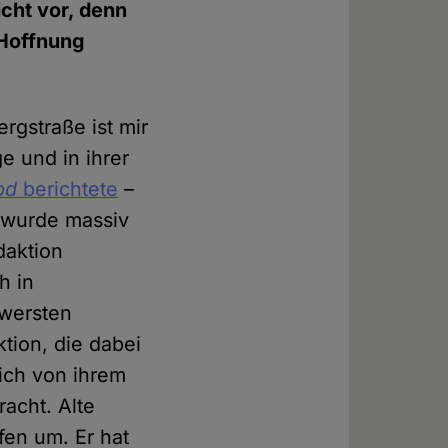
icht vor, denn
 Hoffnung
rgstraße ist mir
e und in ihrer
pd
berichtete
–
r wurde massiv
daktion
h in
hwersten
ktion, die dabei
ich von ihrem
racht. Alte
fen um. Er hat