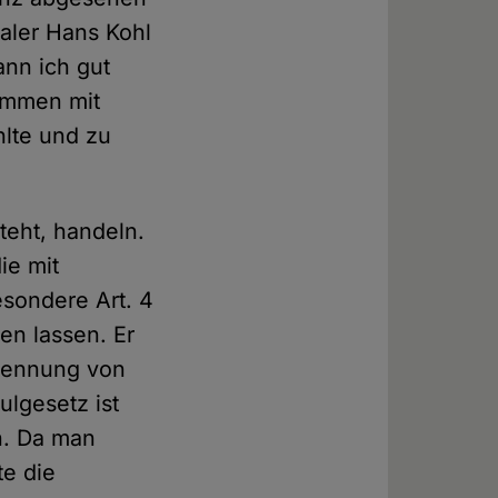
aler Hans Kohl
ann ich gut
ammen mit
hlte und zu
steht, handeln.
ie mit
esondere Art. 4
en lassen. Er
Trennung von
lgesetz ist
n. Da man
te die