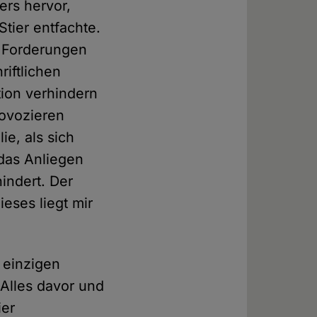
ers hervor,
Stier entfachte.
n Forderungen
riftlichen
tion verhindern
rovozieren
ie, als sich
 das Anliegen
hindert. Der
ieses liegt mir
 einzigen
 Alles davor und
ier