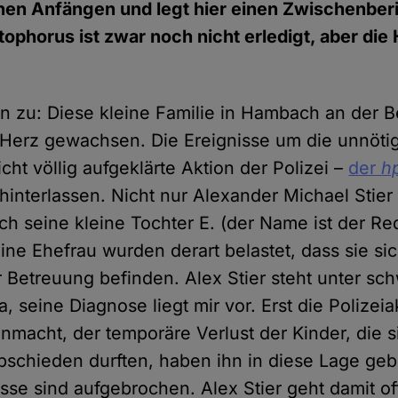
einen Anfängen und legt hier einen Zwischenber
tophorus ist zwar noch nicht erledigt, aber die
n zu: Diese kleine Familie in Hambach an der Be
Herz gewachsen. Die Ereignisse um die unnötig
ht völlig aufgeklärte Aktion der Polizei –
der
h
 hinterlassen. Nicht nur Alexander Michael Stie
uch seine kleine Tochter E. (der Name ist der Re
ne Ehefrau wurden derart belastet, dass sie sic
 Betreuung befinden. Alex Stier steht unter sc
seine Diagnose liegt mir vor. Erst die Polizeia
acht, der temporäre Verlust der Kinder, die s
abschieden durften, haben ihn in diese Lage geb
sse sind aufgebrochen. Alex Stier geht damit of