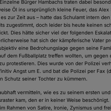
Einzelne Bürger Hambachs traten dabei besond
weise Öl ins ursprünglich kleine Feuer, das Alex 
t es zur Zeit aus – hatte das Schulamt intern de
its zugestimmt, doch leider bis heute keinen sch
kt. Dies hätte sicher viel der folgenden Eskala
licherweise hat sich der kämpferische Vater p
subjektiv eine Bedrohungslage gegen seine Famil
 auf dem Fußballplatz treffen wollten, um gegen
zu protestieren. Dies wurde von der Polizei ver
nitiv Angst um E. und bat die Polizei per Fax (d
en Schutz seiner Tochter zu kümmern.
aubhaft vermitteln, wie es zu seinem ersten und
sraster kam, den er in keiner Weise beschönigt.
 im Rahmen von Satire, Ironie, Zynismus und fre