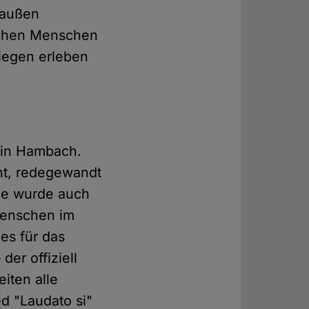
 außen
lichen Menschen
liegen erleben
e in Hambach.
ent, redegewandt
sie wurde auch
 Menschen im
es für das
der offiziell
iten alle
ed "Laudato si"