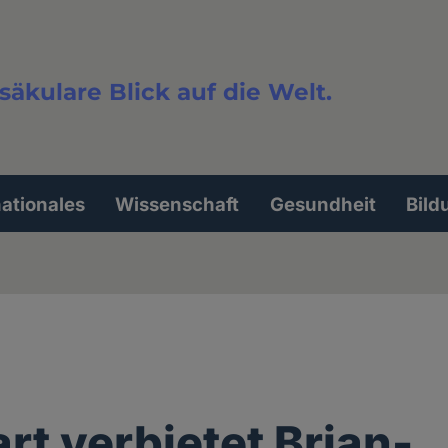
säkulare Blick auf die Welt.
extsuche
nationales
Wissenschaft
Gesundheit
Bild
art verbietet Brian-