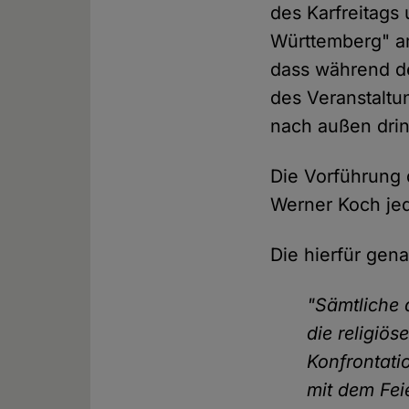
des Karfreitags
Württemberg" am
dass während de
des Veranstalt
nach außen dring
Die Vorführung 
Werner Koch jed
Die hierfür ge
"Sämtliche 
die religiö
Konfrontati
mit dem Fei