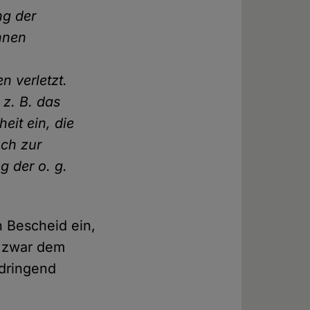
ng der
Ihnen
n verletzt.
 z. B. das
it ein, die
uch zur
 der o. g.
 Bescheid ein,
h zwar dem
 dringend