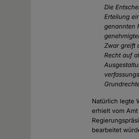
Die Entsche
Erteilung e
genannten F
genehmigten
Zwar greift
Recht auf a
Ausgestaltu
verfassung
Grundrechte
Natürlich legt
erhielt vom Amt
Regierungspräsi
bearbeitet würd