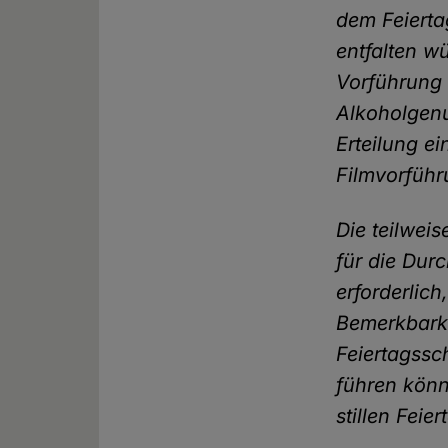
dem Feierta
entfalten w
Vorführung 
Alkoholgenu
Erteilung e
Filmvorführ
Die teilwei
für die Dur
erforderlich
Bemerkbarke
Feiertagssc
führen könn
stillen Feie