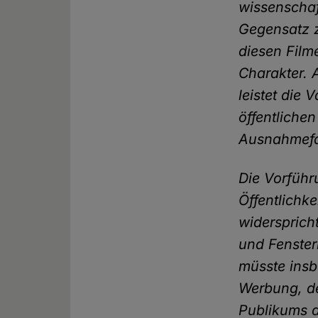
wissenschaf
Gegensatz z
diesen Film
Charakter. 
leistet die 
öffentliche
Ausnahmefal
Die Vorführ
Öffentlichke
widersprich
und Fenster
müsste insb
Werbung, de
Publikums 