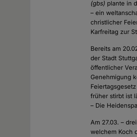
(gbs)
plante in 
– ein weltansch
christlicher Fe
Karfreitag zur 
Bereits am 20.0
der Stadt Stutt
öffentlicher Ver
Genehmigung kon
Feiertagsgesetz
früher stirbt is
– Die Heidenspa
Am 27.03. – drei
welchem Koch di