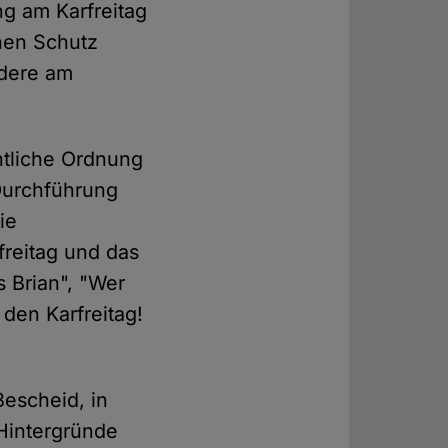
ng am Karfreitag
chen Schutz
ndere am
ntliche Ordnung
 Durchführung
ie
freitag und das
 Brian", "Wer
 den Karfreitag!
Bescheid, in
 Hintergründe