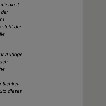
tlichkeit
 der
em
 steht der
die
ner Auflage
auch
che
m
tlichkeit
utz dieses