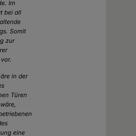
de. Im
 bei all
haltende
gs. Somit
ag zur
rer
 vor.
äre in der
es
enen Türen
 wäre,
betriebenen
des
tung eine