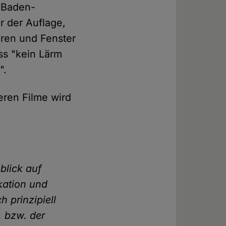
n Baden-
r der Auflage,
üren und Fenster
ss "kein Lärm
".
eren Filme wird
blick auf
okation und
 prinzipiell
, bzw. der