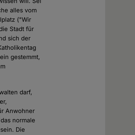
ssen will. Sei
che alles vom
platz ("Wir
die Stadt für
d sich der
Katholikentag
erein gestemmt,
em
walten darf,
er,
für Anwohner
"das normale
sein. Die