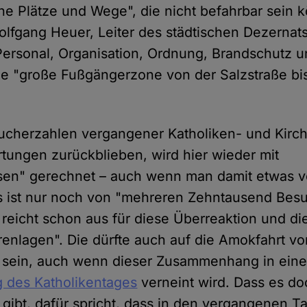
lne Plätze und Wege", die nicht befahrbar sein 
lfgang Heuer, Leiter des städtischen Dezernats
Personal, Organisation, Ordnung, Brandschutz un
ne "große Fußgängerzone von der Salzstraße b
ucherzahlen vergangener Katholiken- und Kirch
rtungen zurückblieben, wird hier wieder mit
n" gerechnet – auch wenn man damit etwas vo
s ist nur noch von "mehreren Zehntausend Bes
reicht schon aus für diese Überreaktion und di
renlagen". Die dürfte auch auf die Amokfahrt v
 sein, auch wenn dieser Zusammenhang in eine
g des Katholikentages
verneint wird. Dass es do
ibt, dafür spricht, dass in den vergangenen T