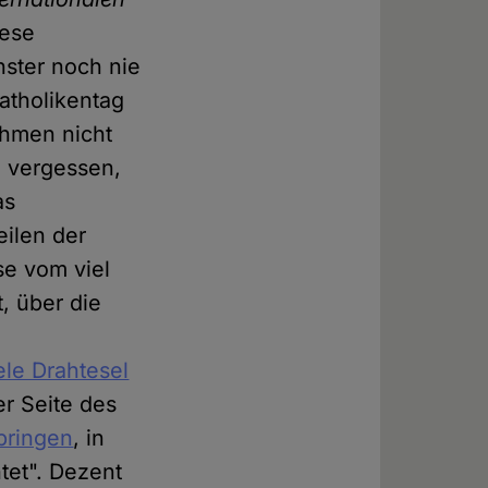
iese
ster noch nie
atholikentag
ahmen nicht
o vergessen,
as
eilen der
se vom viel
, über die
ele Drahtesel
r Seite des
ubringen
, in
tet". Dezent