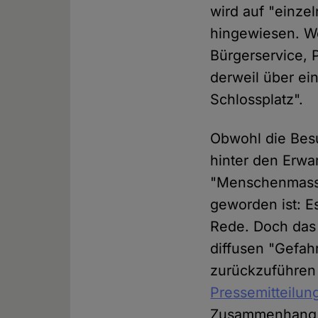
wird auf "einze
hingewiesen. Wo
Bürgerservice, 
derweil über ei
Schlossplatz".
Obwohl die Bes
hinter den Erwa
"Menschenmasse
geworden ist: E
Rede. Doch das 
diffusen "Gefah
zurückzuführen
Pressemitteilun
Zusammenhang g