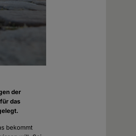
gen der
für das
gelegt.
 das bekommt