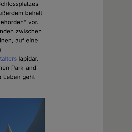
Schlossplatzes
 außerdem behält
behörden" vor.
tunden zwischen
nen, auf eine
n
talters
lapidar.
inen Park-and-
e Leben geht