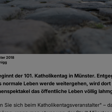
ter 2018
nigg
innt der 101. Katholikentag in Münster. Entge
s normale Leben werde weitergehen, wird dort 
henspektakel das öffentliche Leben völlig lahm
en Sie sich beim Katholikentagsveranstalter" –