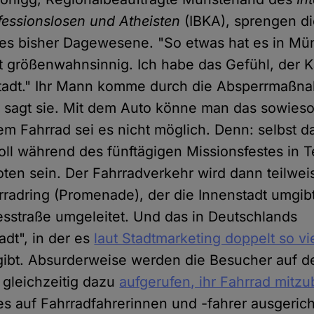
essionslosen und Atheisten
(IBKA), sprengen d
es bisher Dagewesene. "So etwas hat es in Mün
t größenwahnsinnig. Ich habe das Gefühl, der K
Stadt." Ihr Mann komme durch die Absperrmaßn
, sagt sie. Mit dem Auto könne man das sowies
em Fahrrad sei es nicht möglich. Denn: selbst d
oll während des fünftägigen Missionsfestes in T
oten sein. Der Fahrradverkehr wird dann teilwei
radring (Promenade), der die Innenstadt umgibt
sstraße umgeleitet. Und das in Deutschlands
adt", in der es
laut Stadtmarketing doppelt so vi
ibt. Absurderweise werden die Besucher auf de
 gleichzeitig dazu
aufgerufen, ihr Fahrrad mitz
les auf Fahrradfahrerinnen und -fahrer ausgerich