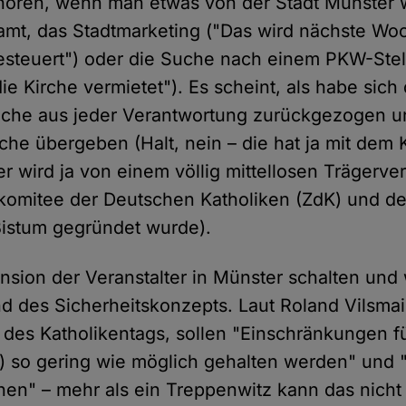
hören, wenn man etwas von der Stadt Münster wi
mt, das Stadtmarketing ("Das wird nächste Wo
esteuert") oder die Suche nach einem PKW-Stell
ie Kirche vermietet"). Es scheint, als habe sich 
che aus jeder Verantwortung zurückgezogen un
rche übergeben (Halt, nein – die hat ja mit dem 
er wird ja von einem völlig mittellosen Trägerv
lkomitee der Deutschen Katholiken (ZdK) und d
istum gegründet wurde).
nsion der Veranstalter in Münster schalten und 
nd des Sicherheitskonzepts. Laut Roland Vilsmai
 des Katholikentags, sollen "Einschränkungen 
) so gering wie möglich gehalten werden" und 
en" – mehr als ein Treppenwitz kann das nicht 