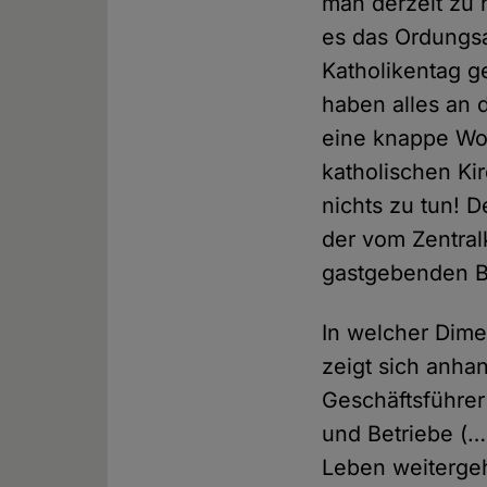
man derzeit zu 
es das Ordungsa
Katholikentag g
haben alles an d
eine knappe Wo
katholischen Ki
nichts zu tun! D
der vom Zentra
gastgebenden B
In welcher Dime
zeigt sich anha
Geschäftsführer
und Betriebe (…
Leben weitergeh