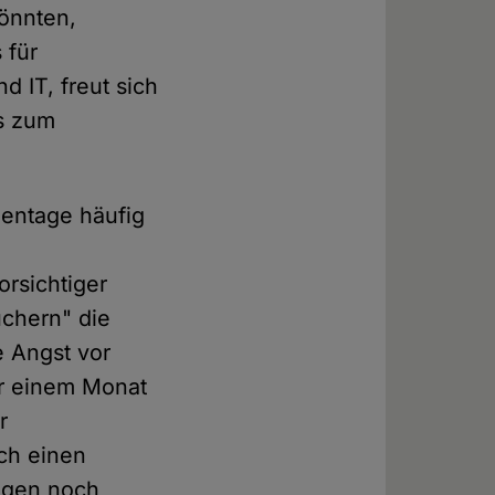
könnten,
 für
d IT, freut sich
is zum
entage häufig
rsichtiger
uchern" die
e Angst vor
or einem Monat
r
ch einen
agen noch