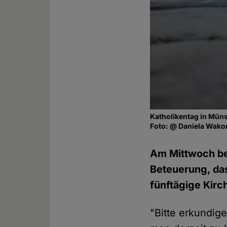
Katholikentag in Müns
Foto: @ Daniela Wako
Am Mittwoch beg
Beteuerung, da
fünftägige Kirc
"Bitte erkundig