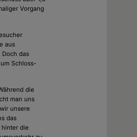
maliger Vorgang
Besucher
se aus
. Doch das
 zum Schloss-
: Während die
ucht man uns
 wir unsere
ns das
hinter die