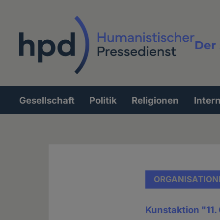
Direkt
zum
Inhalt
Der 
Vollt
Gesellschaft
Politik
Religionen
Inter
Hauptnavigation
ORGANISATION
Kunstaktion "11.