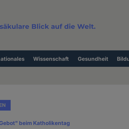
säkulare Blick auf die Welt.
extsuche
nationales
Wissenschaft
Gesundheit
Bild
EN
 Gebot" beim Katholikentag