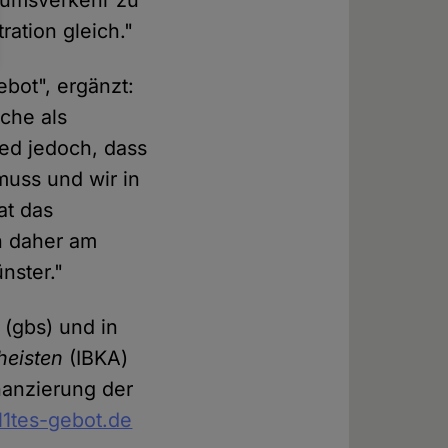
kumsverkehr zu
ation gleich."
bot", ergänzt:
rche als
ied jedoch, dass
muss und wir in
at das
en daher am
nster."
(gbs) und in
heisten
(IBKA)
inanzierung der
11tes-gebot.de