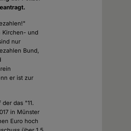
eantragt.
bezahlen!"
n Kirchen- und
sind nur
bezahlen Bund,
d
rein
nn er ist zur
 der das "11.
2017 in Münster
onen Euro hoch
uschuss über 1,5