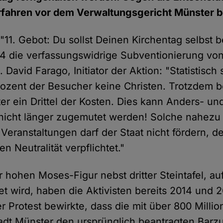
rfahren vor dem Verwaltungsgericht Münster b
"11. Gebot: Du sollst Deinen Kirchentag selbst 
 2014 die verfassungswidrige Subventionierung vo
 David Farago, Initiator der Aktion: "Statistisch 
rozent der Besucher keine Christen. Trotzdem 
 ein Drittel der Kosten. Dies kann Anders- un
nicht länger zugemutet werden! Solche nahezu 
Veranstaltungen darf der Staat nicht fördern, de
n Neutralität verpflichtet."
r hohen Moses-Figur nebst dritter Steintafel, auf
t wird, haben die Aktivisten bereits 2014 und 
er Protest bewirkte, dass die mit über 800 Milli
adt Münster den ursprünglich beantragten Barz