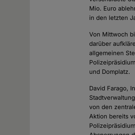
Mio. Euro ableh
in den letzten 
Von Mittwoch bi
darüber aufklär
allgemeinen Ste
Polizeipräsidiu
und Domplatz.
David Farago, In
Stadtverwaltung
von den zentral
Aktion bereits 
Polizeipräsidiu