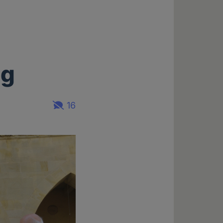
ng
16