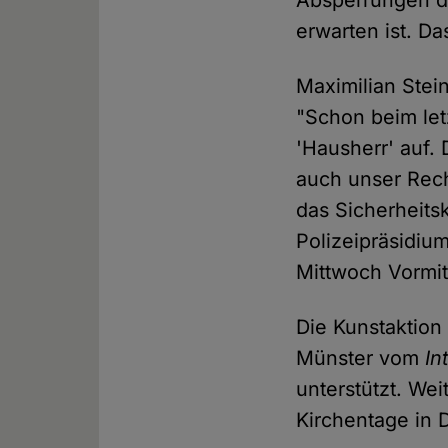
Absperrungen d
erwarten ist. D
Maximilian Stei
"Schon beim letz
'Hausherr' auf.
auch unser Rech
das Sicherheits
Polizeipräsidiu
Mittwoch Vormit
Die Kunstaktion
Münster vom
In
unterstützt. We
Kirchentage in 