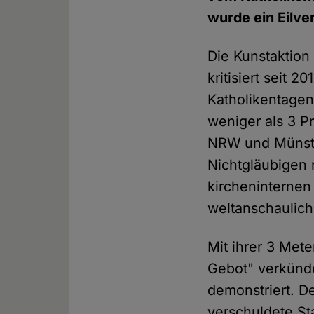
wurde ein Eilve
Die Kunstaktion 
kritisiert seit
Katholikentagen.
weniger als 3 P
NRW und Münster
Nichtgläubigen 
kircheninternen 
weltanschauliche
Mit ihrer 3 Mete
Gebot" verkünde
demonstriert. D
verschuldete St