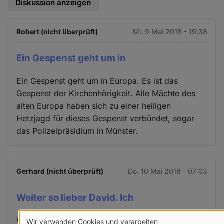
Diskussion anzeigen
Robert (nicht überprüft)
Mi. 9 Mai 2018 - 19:38
Ein Gespenst geht um in
Ein Gespenst geht um in Europa. Es ist das
Gespenst der Kirchenhörigkeit. Alle Mächte des
alten Europa haben sich zu einer heiligen
Hetzjagd für dieses Gespenst verbündet, sogar
das Polizeipräsidium in Münster.
Gerhard (nicht überprüft)
Do. 10 Mai 2018 - 07:03
Weiter so lieber David. Ich
Weiter so lieber David. Ich bin im Geiste bei Euch!
Wir verwenden Cookies und verarbeiten