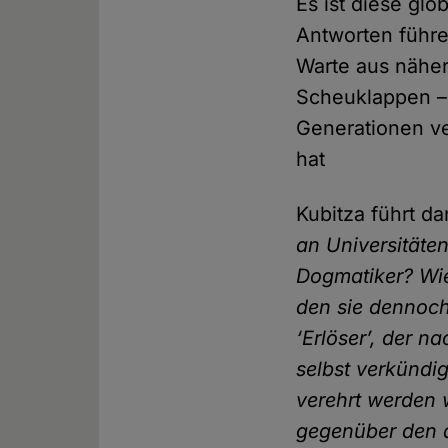
Es ist diese glo
Antworten führe
Warte aus nähert
Scheuklappen – 
Generationen ve
hat
Kubitza führt d
an Universitäte
Dogmatiker? Wie
den sie dennoch
‘Erlöser’, der n
selbst verkündig
verehrt werden w
gegenüber den a