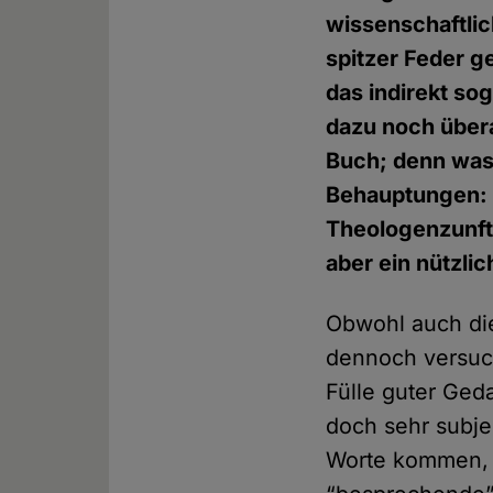
wissenschaftlic
spitzer Feder g
das indirekt so
dazu noch übera
Buch; denn was
Behauptungen: 
Theologenzunft 
aber ein nützli
Obwohl auch die
dennoch versuch
Fülle guter Ged
doch sehr subje
Worte kommen, d