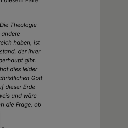
 diesem Falle
Die Theologie
d andere
eich haben, ist
tand, der ihrer
erhaupt gibt.
at dies leider
hristlichen Gott
f dieser Erde
weis und wäre
och die Frage, ob