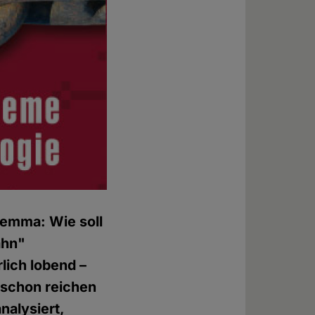
lemma: Wie soll
ahn"
lich lobend –
 schon reichen
nalysiert,