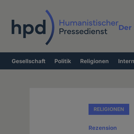
Direkt
zum
Inhalt
Der 
Vollt
Gesellschaft
Politik
Religionen
Inter
Hauptnavigation
RELIGIONEN
Rezension