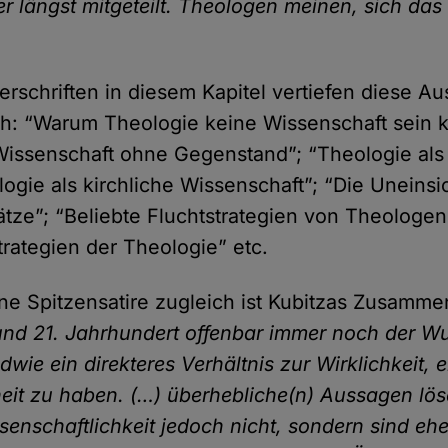
er längst mitgeteilt. Theologen meinen, sich das 
rschriften in diesem Kapitel vertiefen diese A
ch: “Warum Theologie keine Wissenschaft sein 
Wissenschaft ohne Gegenstand”; “Theologie al
ogie als kirchliche Wissenschaft”; “Die Uneinsic
ätze”; “Beliebte Fluchtstrategien von Theologen
rategien der Theologie” etc.
ne Spitzensatire zugleich ist Kubitzas Zusamm
 und 21. Jahrhundert offenbar immer noch der 
dwie ein direkteres Verhältnis zur Wirklichkeit,
eit zu haben. (…) überhebliche(n) Aussagen lö
enschaftlichkeit jedoch nicht, sondern sind eher