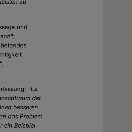
leisten zu
ussage und
kann”;
s betendes
htigkeit
”;
enfassung:
“Es
Wunschtraum der
 einen besseren
sen das Problem
 ein Beispiel