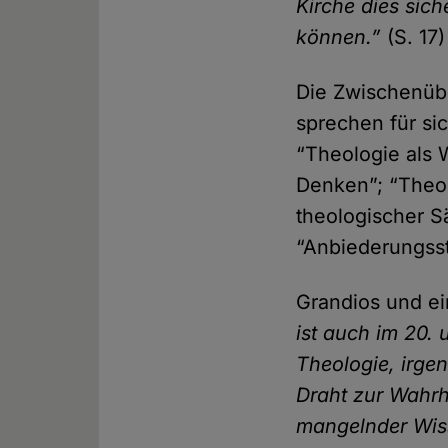
Kirche dies sich
können.”
(S. 17)
Die Zwischenübe
sprechen für si
“Theologie als 
Denken”; “Theol
theologischer S
“Anbiederungsst
Grandios und ei
ist auch im 20.
Theologie, irgen
Draht zur Wahrh
mangelnder Wiss