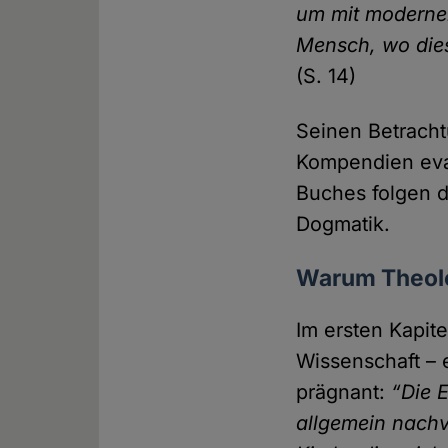
um mit modernen
Mensch, wo dies
(S. 14)
Seinen Betracht
Kompendien evan
Buches folgen d
Dogmatik.
Warum Theolo
Im ersten Kapit
Wissenschaft – 
prägnant:
“Die 
allgemein nachv