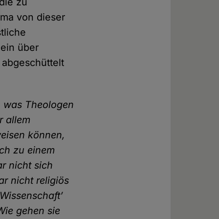
 die zu
ema von dieser
tliche
 ein über
 abgeschüttelt
n, was Theologen
r allem
weisen können,
ich zu einem
r nicht sich
r nicht religiös
e Wissenschaft’
Wie gehen sie