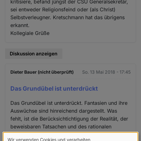
kritisiere, befand jüngst der CSU Generalsekretär,
sei entweder Religionsfeind oder (als Christ)
Selbstverleugner. Kretschmann hat das übrigens
erkannt.
Kollegiale Grüße
Diskussion anzeigen
Dieter Bauer (nicht überprüft)
So. 13 Mai 2018 - 17:45
Das Grundübel ist unterdrückt
Das Grundübel ist unterdrückt. Fantasien und ihre
Auswüchse sind hinreichend dargestellt. Was
fehlt, ist die Berücksichtichtigung der Realität, der
beweisbaren Tatsachen und des rationalen
Denkens.
Wir verwenden Cookies und verarbeiten