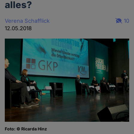
alles?
Verena Schafflick
10
12.05.2018
Foto: © Ricarda Hinz
Fo