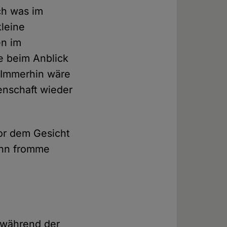
ch was im
kleine
en im
e beim Anblick
 Immerhin wäre
enschaft wieder
or dem Gesicht
ann fromme
n während der