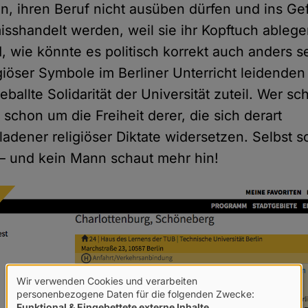
n, ihren Beruf nicht ausüben dürfen und ins Ge
sshandelt werden, weil sie ihr Kopftuch ablege
d, wie könnte es politisch korrekt auch anders se
giöser Symbole im Berliner Unterricht leidenden
eballte Solidarität der Universität zuteil. Wer sc
schon um die Freiheit derer, die sich derart
ladener religiöser Diktate widersetzen. Selbst 
– und kein Mann schaut mehr hin!
Wir verwenden Cookies und verarbeiten
Verwendung
personenbezogene Daten für die folgenden Zwecke:
Funktional & Eingebettete externe Inhalte
.