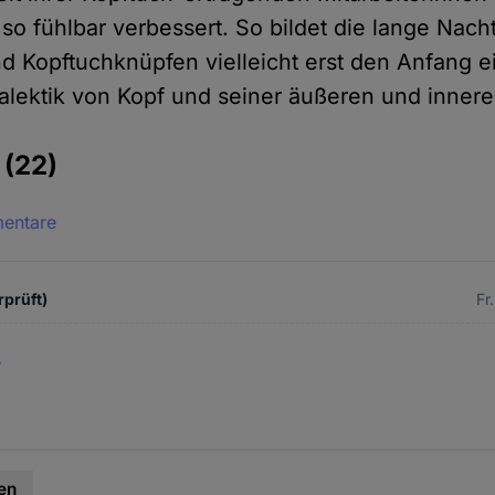
 fühlbar verbessert. So bildet die lange Nach
d Kopftuchknüpfen vielleicht erst den Anfang e
lektik von Kopf und seiner äußeren und innere
e
(22)
mentare
rprüft)
Fr
.
en