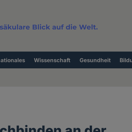
säkulare Blick auf die Welt.
extsuche
nationales
Wissenschaft
Gesundheit
Bild
chbinden an der