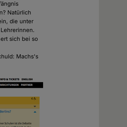
fängnis
n? Natürlich
in, die unter
 Lehrerinnen.
hert sich bei so
schuld: Machs's