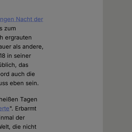
ngen Nacht der
es zum
ch ergrauten
auer als andere,
18 in seiner
blich, das
Bord auch die
uss eben sein.
 heißen Tagen
erte
". Erbarmt
einmal der
elt, die nicht