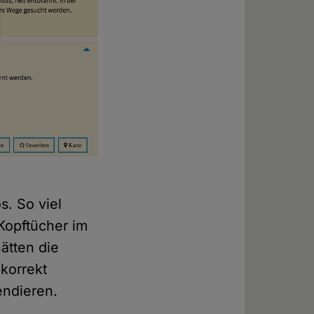
s. So viel
 Kopftücher im
ätten die
 korrekt
endieren.