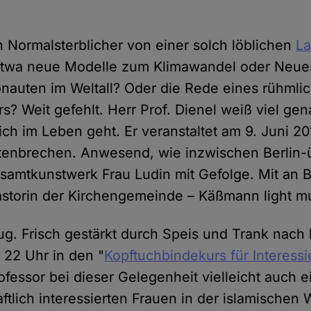
n Normalsterblicher von einer solch löblichen
La
Etwa neue Modelle zum Klimawandel oder Neu
nauten im Weltall? Oder die Rede eines rühmli
s? Weit gefehlt. Herr Prof. Dienel weiß viel gen
ch im Leben geht. Er veranstaltet am 9. Juni 20
stenbrechen. Anwesend, wie inzwischen Berlin-ü
esamtkunstwerk Frau Ludin mit Gefolge. Mit an 
storin der Kirchengemeinde – Käßmann light m
ug. Frisch gestärkt durch Speis und Trank nach
 22 Uhr in den "
Kopftuchbindekurs für Interessi
ofessor bei dieser Gelegenheit vielleicht auch 
tlich interessierten Frauen in der islamischen W