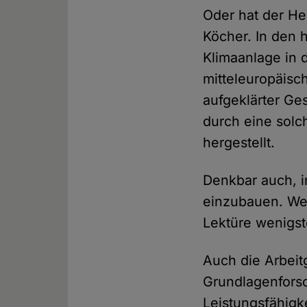
Oder hat der He
Köcher. In den 
Klimaanlage in 
mitteleuropäisc
aufgeklärter Ge
durch eine solc
hergestellt.
Denkbar auch, 
einzubauen. Wen
Lektüre wenigst
Auch die Arbeitg
Grundlagenforsc
Leistungsfähigk