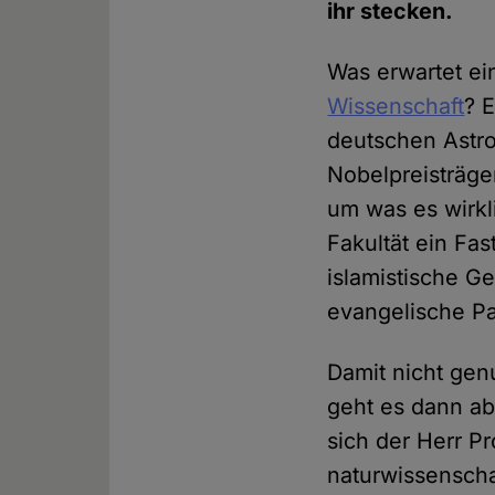
ihr stecken.
Was erwartet ei
Wissenschaft
? 
deutschen Astro
Nobelpreisträger
um was es wirkli
Fakultät ein Fa
islamistische G
evangelische Pa
Damit nicht gen
geht es dann ab
sich der Herr Pr
naturwissenschaf