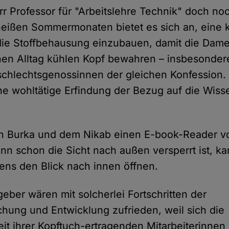
rr Professor für "Arbeitslehre Technik" doch no
heißen Sommermonaten bietet es sich an, eine 
die Stoffbehausung einzubauen, damit die Dam
hen Alltag kühlen Kopf bewahren – insbesonder
schlechtsgenossinnen der gleichen Konfession.
he wohltätige Erfindung der Bezug auf die Wiss
in Burka und dem Nikab einen E-book-Reader v
n schon die Sicht nach außen versperrt ist, k
ens den Blick nach innen öffnen.
eber wären mit solcherlei Fortschritten der
hung und Entwicklung zufrieden, weil sich die
eit ihrer Kopftuch-ertragenden Mitarbeiterinne