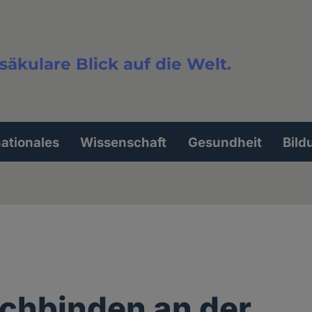
säkulare Blick auf die Welt.
extsuche
nationales
Wissenschaft
Gesundheit
Bild
chbinden an der