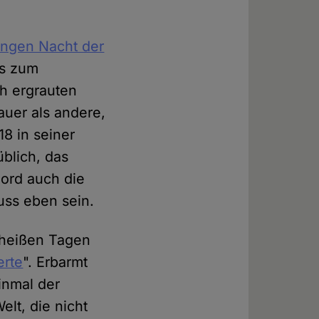
ngen Nacht der
es zum
ch ergrauten
auer als andere,
18 in seiner
blich, das
Bord auch die
uss eben sein.
 heißen Tagen
erte
". Erbarmt
einmal der
elt, die nicht