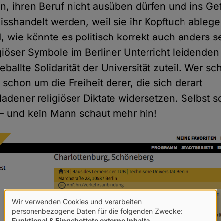
n, ihren Beruf nicht ausüben dürfen und ins Ge
sshandelt werden, weil sie ihr Kopftuch ablege
d, wie könnte es politisch korrekt auch anders se
giöser Symbole im Berliner Unterricht leidenden
eballte Solidarität der Universität zuteil. Wer sc
schon um die Freiheit derer, die sich derart
ladener religiöser Diktate widersetzen. Selbst 
– und kein Mann schaut mehr hin!
Wir verwenden Cookies und verarbeiten
Verwendung
personenbezogene Daten für die folgenden Zwecke:
Funktional & Eingebettete externe Inhalte
.