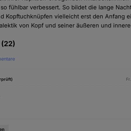
 fühlbar verbessert. So bildet die lange Nach
d Kopftuchknüpfen vielleicht erst den Anfang e
lektik von Kopf und seiner äußeren und innere
e
(22)
mentare
rprüft)
Fr
.
en