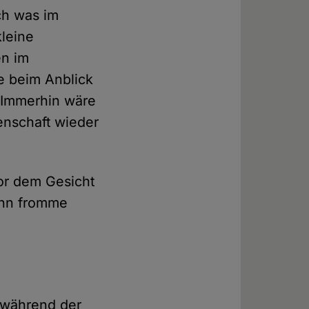
ch was im
kleine
en im
e beim Anblick
 Immerhin wäre
enschaft wieder
or dem Gesicht
ann fromme
n während der