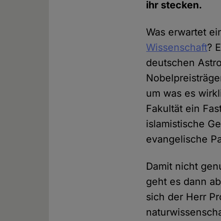
ihr stecken.
Was erwartet ei
Wissenschaft
? 
deutschen Astro
Nobelpreisträger
um was es wirkli
Fakultät ein Fa
islamistische G
evangelische Pa
Damit nicht gen
geht es dann ab
sich der Herr Pr
naturwissenschaf