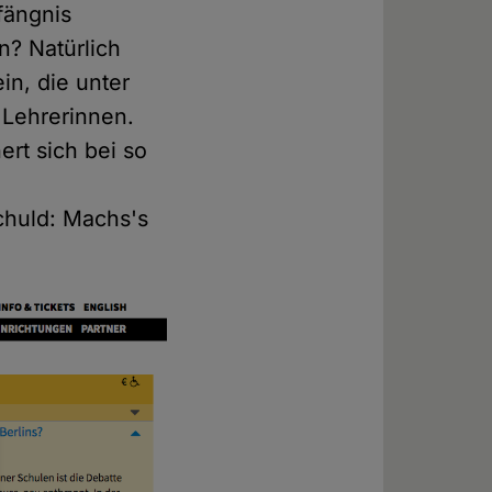
fängnis
n? Natürlich
in, die unter
 Lehrerinnen.
hert sich bei so
schuld: Machs's