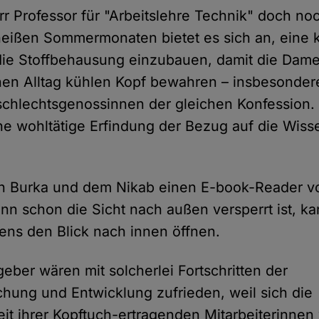
rr Professor für "Arbeitslehre Technik" doch no
heißen Sommermonaten bietet es sich an, eine 
die Stoffbehausung einzubauen, damit die Dam
hen Alltag kühlen Kopf bewahren – insbesonder
schlechtsgenossinnen der gleichen Konfession.
he wohltätige Erfindung der Bezug auf die Wiss
in Burka und dem Nikab einen E-book-Reader v
n schon die Sicht nach außen versperrt ist, k
ens den Blick nach innen öffnen.
eber wären mit solcherlei Fortschritten der
hung und Entwicklung zufrieden, weil sich die
eit ihrer Kopftuch-ertragenden Mitarbeiterinne