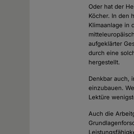
Oder hat der He
Köcher. In den 
Klimaanlage in 
mitteleuropäisc
aufgeklärter Ge
durch eine solc
hergestellt.
Denkbar auch, 
einzubauen. Wen
Lektüre wenigst
Auch die Arbeitg
Grundlagenforsc
Leistungsfähigk