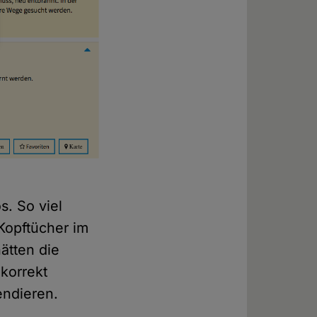
s. So viel
 Kopftücher im
ätten die
 korrekt
endieren.