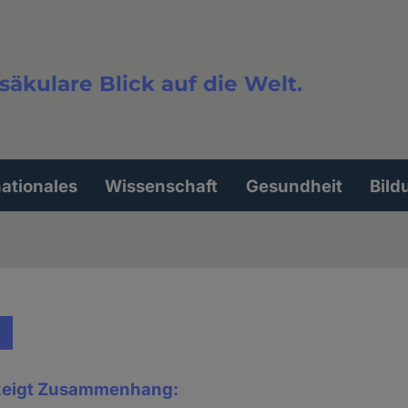
säkulare Blick auf die Welt.
extsuche
nationales
Wissenschaft
Gesundheit
Bild
 zeigt Zusammenhang: