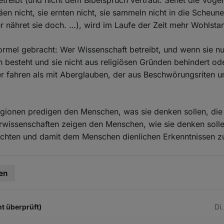
etreibt (und nicht dem Bibelspruch vertraut: Sehet die Vöge
äen nicht, sie ernten nicht, sie sammeln nicht in die Scheun
r nähret sie doch. …), wird im Laufe der Zeit mehr Wohlsta
ormel gebracht: Wer Wissenschaft betreibt, und wenn sie nur
 besteht und sie nicht aus religiösen Gründen behindert ode
er fahren als mit Aberglauben, der aus Beschwörungsriten 
eligionen predigen den Menschen, was sie denken sollen, di
urwissenschaften zeigen den Menschen, wie sie denken soll
rechten und damit dem Menschen dienlichen Erkenntnissen z
en
t überprüft)
Di.