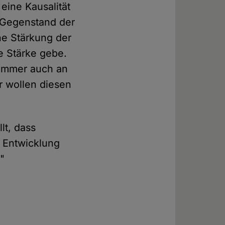
eine Kausalität
t Gegenstand der
ne Stärkung der
e Stärke gebe.
 immer auch an
r wollen diesen
lt, dass
r Entwicklung
."