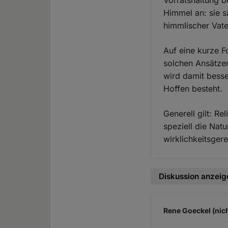
Vorratshaltung b
Himmel an: sie s
himmlischer Vate
Auf eine kurze F
solchen Ansätzen
wird damit bess
Hoffen besteht.
Generell gilt: R
speziell die Nat
wirklichkeitsge
Diskussion anzeig
Rene Goeckel (nich