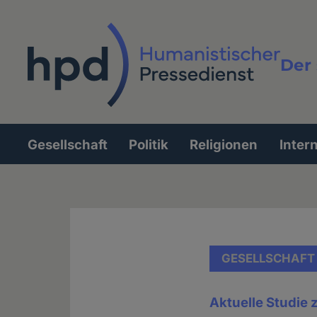
Direkt
zum
Inhalt
Der 
Vollt
Gesellschaft
Politik
Religionen
Inter
Hauptnavigation
GESELLSCHAFT
Aktuelle Studie