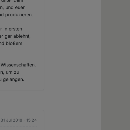
l unter dem
en; und euer
nd produzieren.
 in ersten
r gar ablehnt,
und bloßem
e Wissenschaften,
en, um zu
u gelangen.
 31 Jul 2018 - 15:24