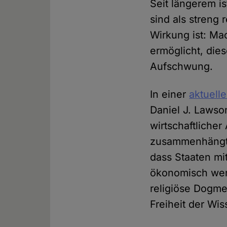
Seit längerem is
sind als streng 
Wirkung ist: Ma
ermöglicht, dies
Aufschwung.
In einer
aktuell
Daniel J. Lawson
wirtschaftliche
zusammenhängt. 
dass Staaten mi
ökonomisch weni
religiöse Dogme
Freiheit der Wis