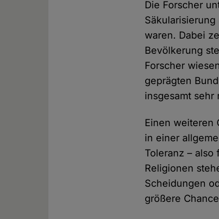
Die Forscher un
Säkularisierun
waren. Dabei zei
Bevölkerung st
Forscher wiesen
geprägten Bunde
insgesamt sehr re
Einen weiteren 
in einer allgem
Toleranz – also
Religionen ste
Scheidungen ode
größere Chance 