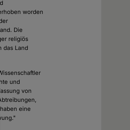
nd
 erhoben worden
der
and. Die
r religiös
n das Land
Wissenschaftler
chte und
fassung von
 Abtreibungen,
 haben eine
wung."