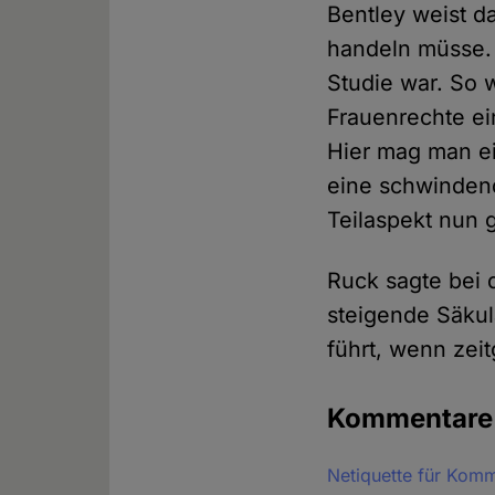
Bentley weist d
handeln müsse. 
Studie war. So 
Frauenrechte ei
Hier mag man e
eine schwindend
Teilaspekt nun 
Ruck sagte bei d
steigende Säkul
führt, wenn zeit
Kommentar
Netiquette für Kom