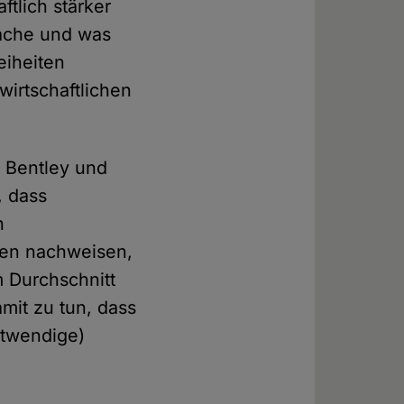
ftlich stärker
rsache und was
eiheiten
wirtschaftlichen
 Bentley und
, dass
n
len nachweisen,
m Durchschnitt
mit zu tun, dass
otwendige)