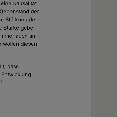
eine Kausalität
t Gegenstand der
ne Stärkung der
e Stärke gebe.
 immer auch an
r wollen diesen
lt, dass
r Entwicklung
."