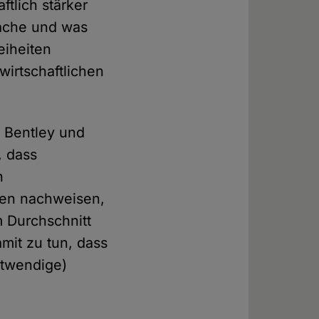
ftlich stärker
rsache und was
eiheiten
wirtschaftlichen
 Bentley und
, dass
n
len nachweisen,
m Durchschnitt
mit zu tun, dass
otwendige)