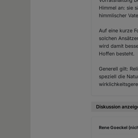
Vorratshaltung b
Himmel an: sie s
himmlischer Vate
Auf eine kurze F
solchen Ansätzen
wird damit bess
Hoffen besteht.
Generell gilt: R
speziell die Nat
wirklichkeitsge
Diskussion anzeig
Rene Goeckel (nich