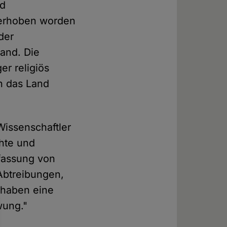
nd
 erhoben worden
der
and. Die
r religiös
n das Land
Wissenschaftler
chte und
fassung von
 Abtreibungen,
 haben eine
wung."