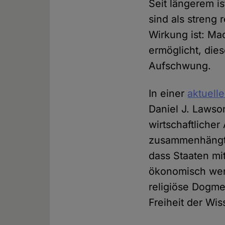
Seit längerem is
sind als streng 
Wirkung ist: Ma
ermöglicht, dies
Aufschwung.
In einer
aktuell
Daniel J. Lawson
wirtschaftliche
zusammenhängt. 
dass Staaten mi
ökonomisch weni
religiöse Dogme
Freiheit der Wis