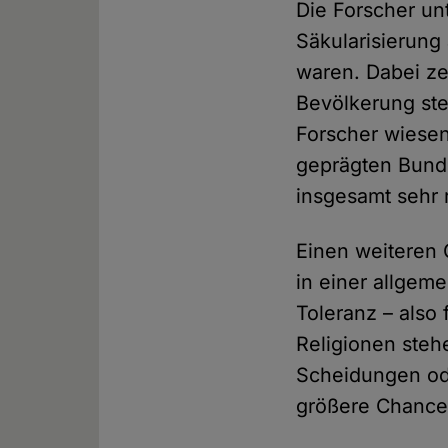
Die Forscher un
Säkularisierun
waren. Dabei zei
Bevölkerung st
Forscher wiesen
geprägten Bunde
insgesamt sehr re
Einen weiteren 
in einer allgem
Toleranz – also
Religionen ste
Scheidungen ode
größere Chance 