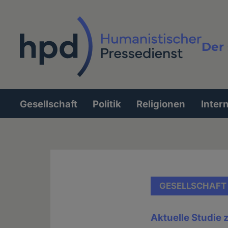
Direkt
zum
Inhalt
Der 
Vollt
Gesellschaft
Politik
Religionen
Inter
Hauptnavigation
GESELLSCHAFT
Aktuelle Studie