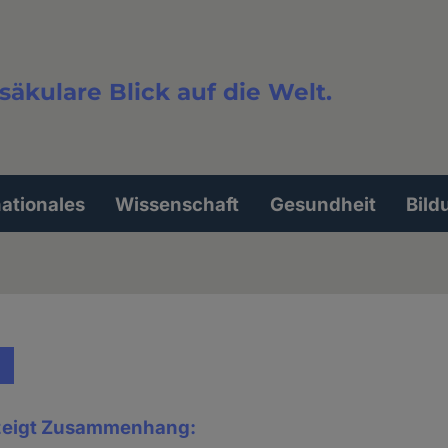
säkulare Blick auf die Welt.
extsuche
nationales
Wissenschaft
Gesundheit
Bild
 zeigt Zusammenhang: