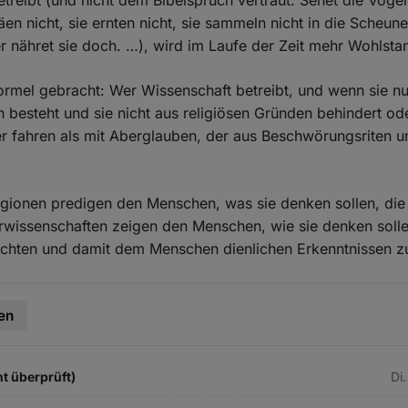
etreibt (und nicht dem Bibelspruch vertraut: Sehet die Vöge
äen nicht, sie ernten nicht, sie sammeln nicht in die Scheun
r nähret sie doch. …), wird im Laufe der Zeit mehr Wohlsta
ormel gebracht: Wer Wissenschaft betreibt, und wenn sie nur
 besteht und sie nicht aus religiösen Gründen behindert ode
er fahren als mit Aberglauben, der aus Beschwörungsriten 
eligionen predigen den Menschen, was sie denken sollen, di
urwissenschaften zeigen den Menschen, wie sie denken soll
rechten und damit dem Menschen dienlichen Erkenntnissen z
en
t überprüft)
Di.