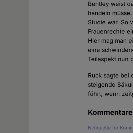
Bentley weist d
handeln müsse. 
Studie war. So 
Frauenrechte ei
Hier mag man e
eine schwindend
Teilaspekt nun 
Ruck sagte bei d
steigende Säkul
führt, wenn zeit
Kommentar
Netiquette für Kom