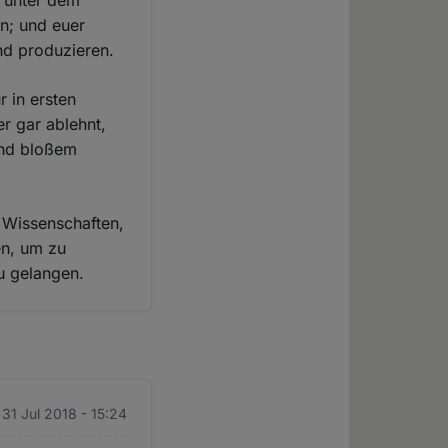
l unter dem
en; und euer
nd produzieren.
 in ersten
r gar ablehnt,
und bloßem
e Wissenschaften,
en, um zu
u gelangen.
 31 Jul 2018 - 15:24