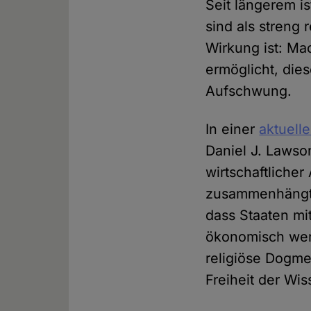
Seit längerem is
sind als streng 
Wirkung ist: Ma
ermöglicht, dies
Aufschwung.
In einer
aktuell
Daniel J. Lawson
wirtschaftliche
zusammenhängt. 
dass Staaten mi
ökonomisch weni
religiöse Dogme
Freiheit der Wis