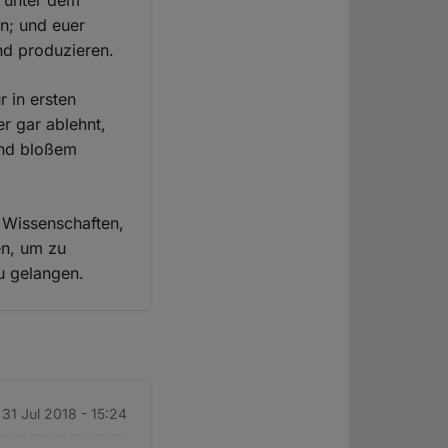
l unter dem
en; und euer
nd produzieren.
 in ersten
r gar ablehnt,
und bloßem
e Wissenschaften,
en, um zu
u gelangen.
 31 Jul 2018 - 15:24