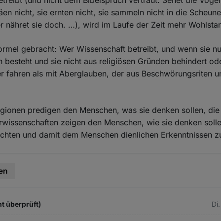
etreibt (und nicht dem Bibelspruch vertraut: Sehet die Vöge
äen nicht, sie ernten nicht, sie sammeln nicht in die Scheun
r nähret sie doch. …), wird im Laufe der Zeit mehr Wohlsta
ormel gebracht: Wer Wissenschaft betreibt, und wenn sie nur
 besteht und sie nicht aus religiösen Gründen behindert ode
er fahren als mit Aberglauben, der aus Beschwörungsriten 
eligionen predigen den Menschen, was sie denken sollen, di
urwissenschaften zeigen den Menschen, wie sie denken soll
rechten und damit dem Menschen dienlichen Erkenntnissen z
en
t überprüft)
Di.