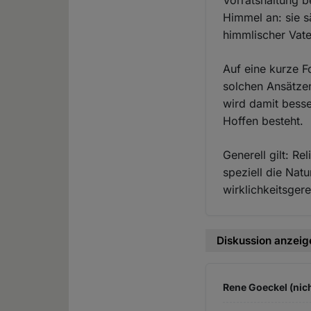
Vorratshaltung b
Himmel an: sie s
himmlischer Vate
Auf eine kurze F
solchen Ansätzen
wird damit bess
Hoffen besteht.
Generell gilt: R
speziell die Nat
wirklichkeitsge
Diskussion anzeig
Rene Goeckel (nich