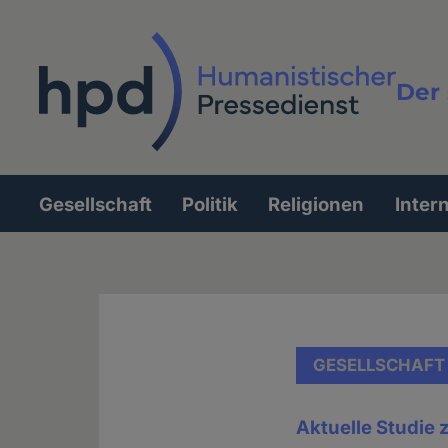
Direkt
zum
Inhalt
Der 
Vollt
Gesellschaft
Politik
Religionen
Inter
Hauptnavigation
GESELLSCHAFT
Aktuelle Studie