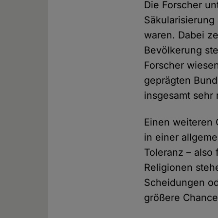
Die Forscher un
Säkularisierun
waren. Dabei zei
Bevölkerung st
Forscher wiesen
geprägten Bunde
insgesamt sehr re
Einen weiteren 
in einer allgem
Toleranz – also
Religionen ste
Scheidungen ode
größere Chance 