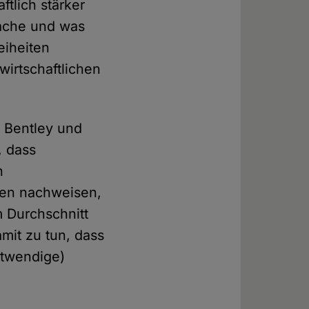
ftlich stärker
rsache und was
eiheiten
wirtschaftlichen
 Bentley und
, dass
n
len nachweisen,
m Durchschnitt
mit zu tun, dass
otwendige)