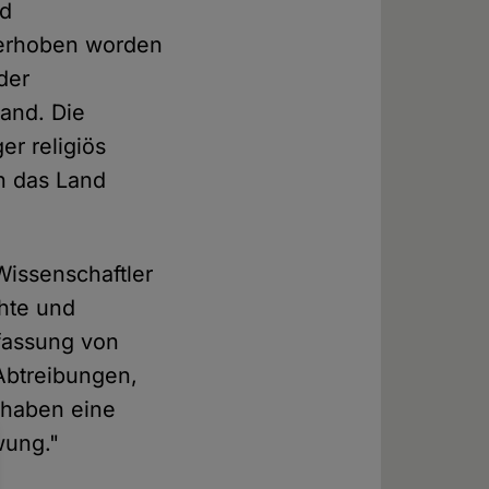
nd
 erhoben worden
der
and. Die
r religiös
n das Land
Wissenschaftler
chte und
fassung von
 Abtreibungen,
 haben eine
wung."