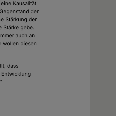
eine Kausalität
t Gegenstand der
ne Stärkung der
e Stärke gebe.
 immer auch an
r wollen diesen
lt, dass
r Entwicklung
."