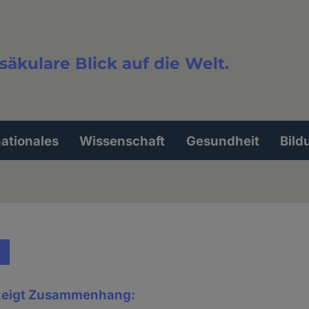
säkulare Blick auf die Welt.
extsuche
nationales
Wissenschaft
Gesundheit
Bild
 zeigt Zusammenhang: