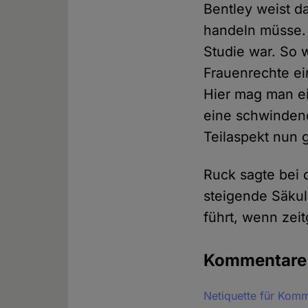
Bentley weist d
handeln müsse. 
Studie war. So 
Frauenrechte ei
Hier mag man e
eine schwindend
Teilaspekt nun 
Ruck sagte bei d
steigende Säkul
führt, wenn zeit
Kommentar
Netiquette für Kom