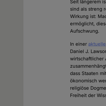
Seit längerem is
sind als streng 
Wirkung ist: Ma
ermöglicht, dies
Aufschwung.
In einer
aktuell
Daniel J. Lawson
wirtschaftliche
zusammenhängt. 
dass Staaten mi
ökonomisch weni
religiöse Dogme
Freiheit der Wis