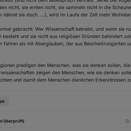
etreibt (und nicht dem Bibelspruch vertraut: Sehet die Vöge
äen nicht, sie ernten nicht, sie sammeln nicht in die Scheun
r nähret sie doch. …), wird im Laufe der Zeit mehr Wohlsta
ormel gebracht: Wer Wissenschaft betreibt, und wenn sie nur
 besteht und sie nicht aus religiösen Gründen behindert ode
er fahren als mit Aberglauben, der aus Beschwörungsriten 
eligionen predigen den Menschen, was sie denken sollen, di
urwissenschaften zeigen den Menschen, wie sie denken soll
rechten und damit dem Menschen dienlichen Erkenntnissen z
en
t überprüft)
Di.