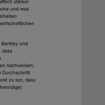
ftlich stärker
rsache und was
eiheiten
wirtschaftlichen
 Bentley und
, dass
n
len nachweisen,
m Durchschnitt
mit zu tun, dass
otwendige)