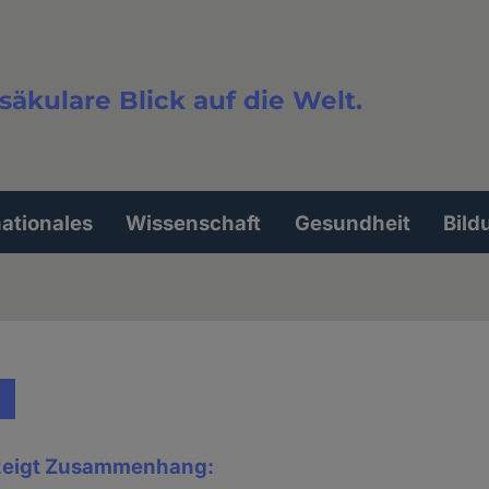
säkulare Blick auf die Welt.
extsuche
nationales
Wissenschaft
Gesundheit
Bild
 zeigt Zusammenhang: