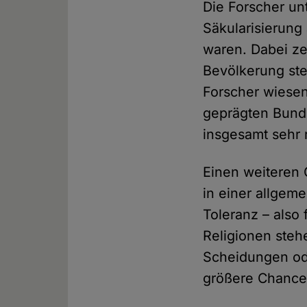
Die Forscher un
Säkularisierun
waren. Dabei zei
Bevölkerung st
Forscher wiesen
geprägten Bunde
insgesamt sehr re
Einen weiteren 
in einer allgem
Toleranz – also
Religionen ste
Scheidungen ode
größere Chance 