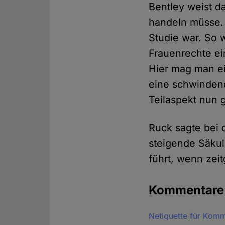
Bentley weist d
handeln müsse. 
Studie war. So 
Frauenrechte ei
Hier mag man e
eine schwindend
Teilaspekt nun 
Ruck sagte bei d
steigende Säkul
führt, wenn zeit
Kommentar
Netiquette für Kom