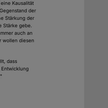
eine Kausalität
t Gegenstand der
ne Stärkung der
e Stärke gebe.
 immer auch an
r wollen diesen
lt, dass
r Entwicklung
."