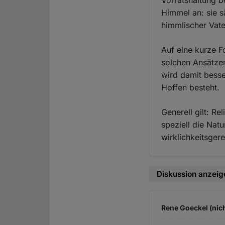
Vorratshaltung b
Himmel an: sie s
himmlischer Vate
Auf eine kurze F
solchen Ansätzen
wird damit bess
Hoffen besteht.
Generell gilt: R
speziell die Nat
wirklichkeitsge
Diskussion anzeig
Rene Goeckel (nich