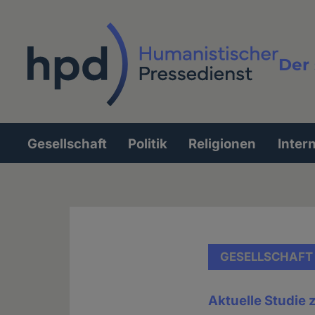
Direkt
zum
Inhalt
Der 
Vollt
Gesellschaft
Politik
Religionen
Inter
Hauptnavigation
GESELLSCHAFT
Aktuelle Studie