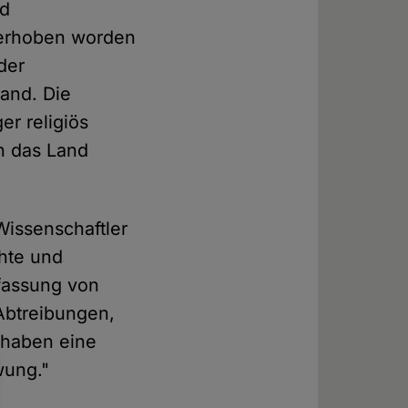
nd
 erhoben worden
der
and. Die
r religiös
n das Land
Wissenschaftler
chte und
fassung von
 Abtreibungen,
 haben eine
wung."