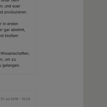
l unter dem
en; und euer
nd produzieren.
 in ersten
r gar ablehnt,
und bloßem
e Wissenschaften,
en, um zu
u gelangen.
 31 Jul 2018 - 15:24