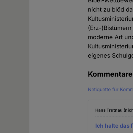
Bibel-Wettbewer
nicht zu blöd da
Kultusministeri
(Erz-)Bistümern
moderne Art und
Kultusministeriu
eigenes Schulge
Kommentar
Netiquette für Kom
Hans Trutnau (nich
Ich halte das 