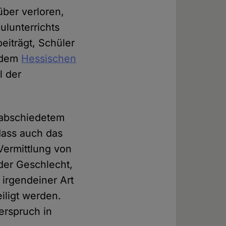
über verloren,
ulunterrichts
eiträgt, Schüler
t dem
Hessischen
l der
rabschiedetem
 dass auch das
 Vermittlung von
der Geschlecht,
 irgendeiner Art
iligt werden.
derspruch in