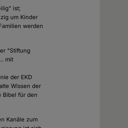
ig" ist;
nzig um Kinder
 Familien werden
r "Stiftung
… mit
onie der EKD
alte Wissen der
 Bibel für den
nen Kanäle zum