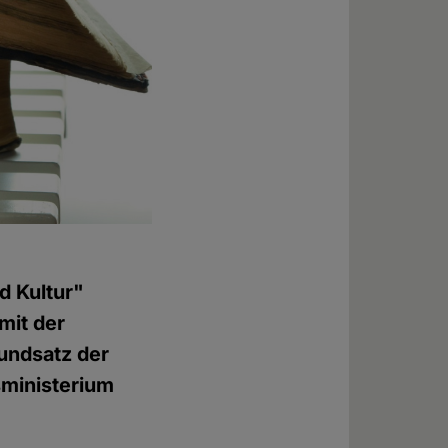
d Kultur"
mit der
undsatz der
sministerium