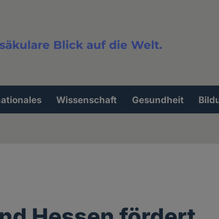
säkulare Blick auf die Welt.
extsuche
nationales
Wissenschaft
Gesundheit
Bild
nd Hessen fördert