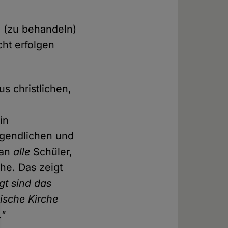
h (zu behandeln)
cht erfolgen
s christlichen,
in
ugendlichen und
an
alle
Schüler,
he. Das zeigt
igt sind das
ische Kirche
."