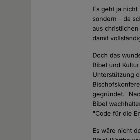
Es geht ja nicht
sondern – da sc
aus christliche
damit vollständ
Doch das wunder
Bibel und Kultur
Unterstützung d
Bischofskonfere
gegründet." Na
Bibel wachhalte
"Code für die En
Es wäre nicht d