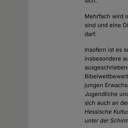
sich.
Mehrfach wird i
sind und eine Di
darf.
Insofern ist es 
insbesondere au
ausgeschrieben
Bibelwettbewerb
jungen Erwachse
Jugendliche und
sich auch an d
Hessische Kultu
unter der Schirm