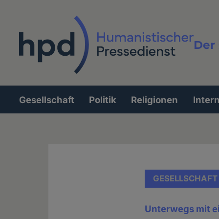
Direkt
zum
Inhalt
Der 
Vollt
Gesellschaft
Politik
Religionen
Inter
Hauptnavigation
GESELLSCHAFT
Unterwegs mit 