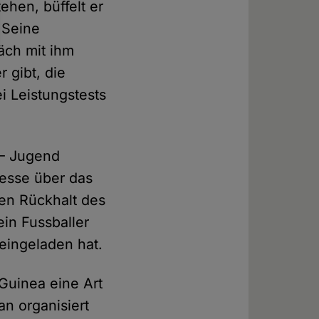
ehen, büffelt er
 Seine
äch mit ihm
 gibt, die
i Leistungstests
A – Jugend
resse über das
den Rückhalt des
ein Fussballer
eingeladen hat.
 Guinea eine Art
an organisiert