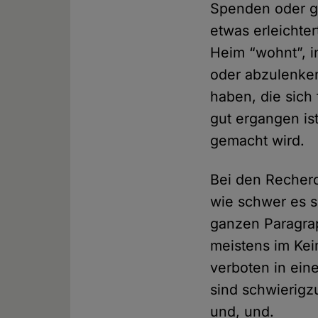
Spenden oder g
etwas erleichte
Heim “wohnt”, i
oder abzulenken
haben, die sich
gut ergangen is
gemacht wird.
Bei den Recherc
wie schwer es se
ganzen Paragrap
meistens im Keim
verboten in ein
sind schwierig
und, und.