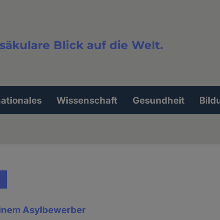
säkulare Blick auf die Welt.
extsuche
nationales
Wissenschaft
Gesundheit
Bild
einem Asylbewerber