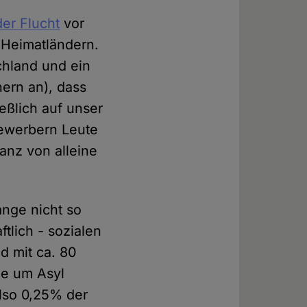
der Flucht
vor
 Heimatländern.
hland und ein
hern an), dass
ßlich auf unser
bewerbern Leute
ganz von alleine
ange nicht so
tlich - sozialen
d mit ca. 80
ie um Asyl
lso 0,25% der