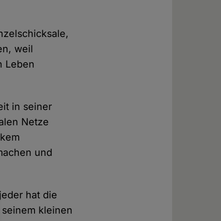
nzelschicksale,
n, weil
en Leben
it in seiner
ialen Netze
arkem
g machen und
jeder hat die
n seinem kleinen