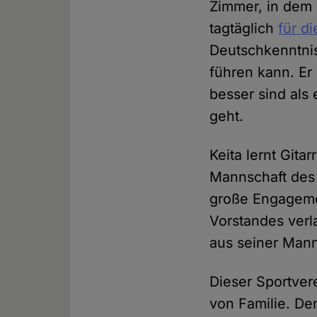
Zimmer, in dem n
tagtäglich
für d
Deutschkenntnis
führen kann. Er 
besser sind als
geht.
Keita lernt Gitar
Mannschaft de
große Engagemen
Vorstandes verla
aus seiner Mann
Dieser Sportver
von Familie. De