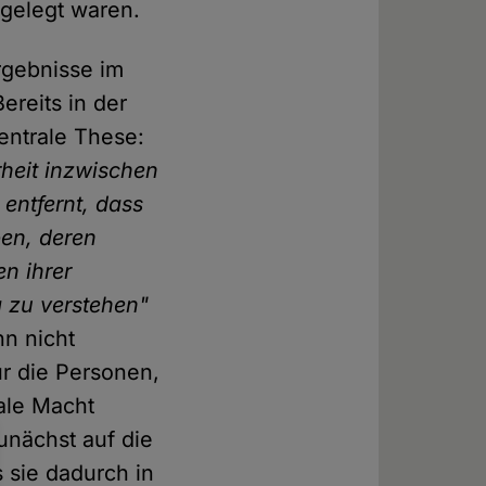
ngelegt waren.
rgebnisse im
ereits in der
zentrale These:
rheit inzwischen
 entfernt, dass
en, deren
n ihrer
 zu verstehen"
nn nicht
r die Personen,
eale Macht
unächst auf die
s sie dadurch in