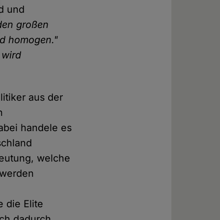
nd und
 den großen
und homogen."
 wird
itiker aus der
n
Dabei handele es
schland
Deutung, welche
s werden
 die Elite
ich dadurch