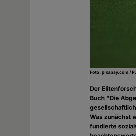
Foto: pixabay.com / P
Der Elitenforsc
Buch "Die Abge
gesellschaftlic
Was zunächst wi
fundierte sozia
beachtenswerte