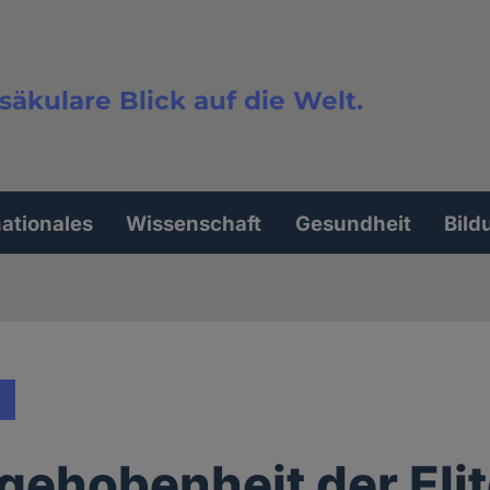
säkulare Blick auf die Welt.
extsuche
nationales
Wissenschaft
Gesundheit
Bild
gehobenheit der Elit