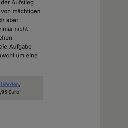
 der Aufstieg
 von mächtigen
ch aber
imär nicht
schen
 die Aufgabe
chwohl um eine
efährden
,
,95 Euro