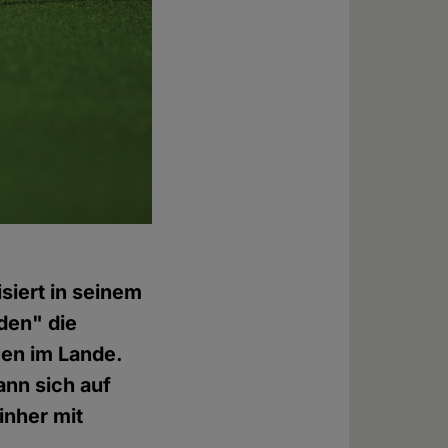
siert in seinem
den" die
gen im Lande.
ann sich auf
inher mit