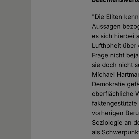
"Die Eliten ken
Aussagen bezog
es sich hierbei
Lufthoheit über
Frage nicht bej
sie doch nicht s
Michael Hartman
Demokratie gef
oberflächliche W
faktengestützt
vorherigen Beru
Soziologie an de
als Schwerpunkt