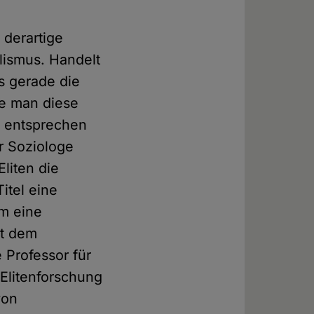
 derartige
ismus. Handelt
as gerade die
te man diese
, entsprechen
er Soziologe
liten die
itel eine
um eine
it dem
 Professor für
 Elitenforschung
von