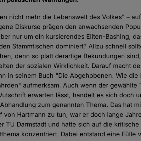
nen nicht mehr die Lebenswelt des Volkes" – auf
ene Diskurse prägen den anwachsenden Popul
 aber nur um ein kursierendes Eliten-Bashing, d
 den Stammtischen dominiert? Allzu schnell soll
ahen, denn so platt derartige Bekundungen sind
elten der sozialen Wirklichkeit. Darauf macht d
n in seinem Buch "Die Abgehobenen. Wie die E
ährden" aufmerksam. Auch wenn der gewählte T
utschrift erwarten lässt, handelt es sich doch 
e Abhandlung zum genannten Thema. Das hat m
f von Hartmann zu tun, war er doch lange Jahre
r TU Darmstadt und hatte sich auf die kritische
thema konzentriert. Dabei entstand eine Fülle 