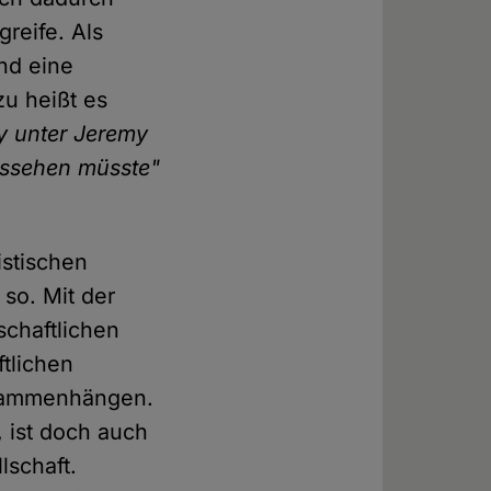
reife. Als
und eine
zu heißt es
y unter Jeremy
aussehen müsste"
stischen
 so. Mit der
schaftlichen
ftlichen
zusammenhängen.
 ist doch auch
lschaft.