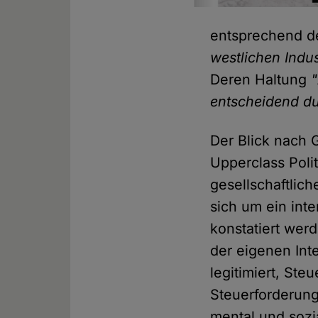
entsprechend d
westlichen Indu
Deren Haltung
"
entscheidend du
Der Blick nach 
Upperclass Poli
gesellschaftlic
sich um ein int
konstatiert wer
der eigenen Int
legitimiert, Ste
Steuerforderunge
mental und sozi