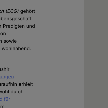
ch (ECG)
gehört
aubensgeschäft
n Predigten und
von
n sowie
t wohlhabend.
shiri
Jungen
araufhin erhielt
wohl durch
d für
rm.