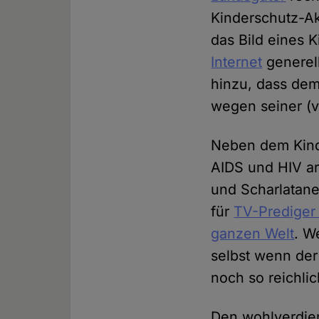
Kinderschutz-Ak
das Bild eines 
Internet
generel
hinzu, dass dem
wegen seiner (v
Neben dem Kind
AIDS und HIV ar
und Scharlatane
für
TV-Prediger
ganzen Welt
. W
selbst wenn der 
noch so reichlic
Den wohlverdien