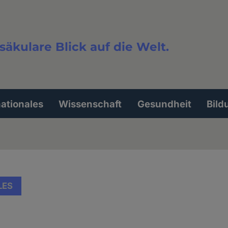
säkulare Blick auf die Welt.
extsuche
nationales
Wissenschaft
Gesundheit
Bild
LES