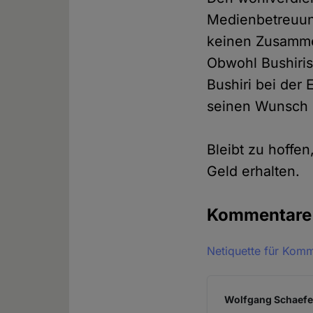
Medienbetreuu
keinen Zusamme
Obwohl Bushiris
Bushiri bei der
seinen Wunsch z
Bleibt zu hoffe
Geld erhalten.
Kommentar
Netiquette für Kom
Wolfgang Schaefer