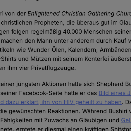
ri von der
Enlightened Christian Gathering Chur
n christlichen Propheten, die überaus gut im Gl
agen folgen regelmäßig 40.000 Menschen seine
 machen den Mann unter anderem durch Kauf 
tikeln wie Wunder-Ölen, Kalendern, Armbänder
Shirts und Mützen mit seinem Konterfei äußers
n ihm vier Privatflugzeuge.
seiner jüngsten Aktionen hatte sich Shepherd Bu
 seiner Facebook-Seite hatte er das
Bild eines 
nd dazu erklärt, ihn von HIV geheilt zu haben
. D
 die gewünschten Reaktionen. Während Bushiri 
r Fähigkeiten mit Zuwachs an Gläubigen und
Gel
nete, erntete er diesmal einen kräftigen Shitsto