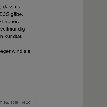
e, dass es
ECG
gäbe.
 Shepherd
 vollmundig
n kundtat.
 Gegenwind als
17 Sep 2018 - 14:26