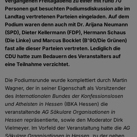
vergangenen Freitagabend zu einer mit rund 70
Personen gut besuchten Podiumsdiskussion alle im
Landtag vertretenen Parteien eingeladen. Auf dem
Podium waren denn auch mit Dr. Arijana Neumann
(SPD), Dieter Kellermann (FDP), Hermann Schaus
(Die Linke) und Marcus Bocklet (B'90/Die Grünen)
fast alle dieser Parteien vertreten. Lediglich die
CDU hatte zum Bedauern des Veranstalters auf
eine Teilnahme verzichtet.
Die Podiumsrunde wurde komplettiert durch Martin
Wagner, der in seiner Eigenschaft als Vorsitzender
des
Internationalen Bundes der Konfessionslosen
und Atheisten in Hessen
(IBKA Hessen) die
veranstaltende
AG Säkulare Organisationen in
Hessen
repräsentierte, sowie den Moderator Dirk
Vielmeyer. Im Vorfeld der Veranstaltung hatte die
AG
Säkulare Organisationen in Hessen
, zu der neben