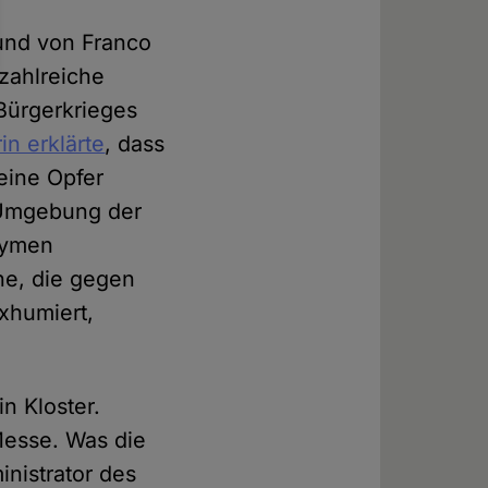
 und von Franco
zahlreiche
 Bürgerkrieges
in erklärte
, dass
eine Opfer
 Umgebung der
nymen
ne, die gegen
xhumiert,
n Kloster.
Messe. Was die
nistrator des