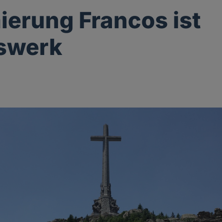
erung Francos ist
lswerk