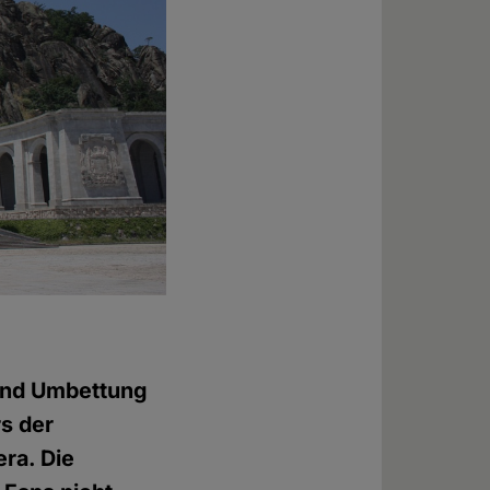
 und Umbettung
s der
era. Die