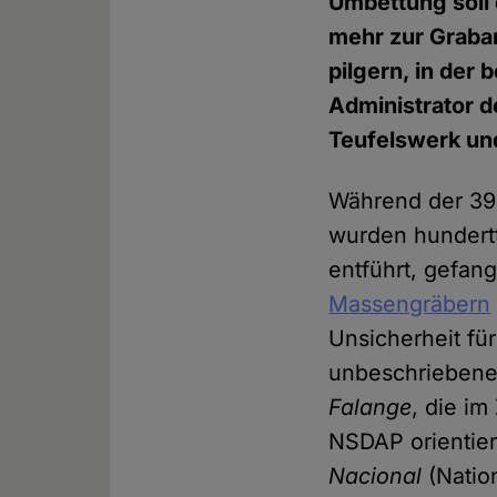
Umbettung soll
mehr zur Grab
pilgern, in der 
Administrator 
Teufelswerk un
Während der 39 
wurden hundert
entführt, gefan
Massengräbern
Unsicherheit fü
unbeschriebenes
Falange
, die i
NSDAP orientier
Nacional
(Natio