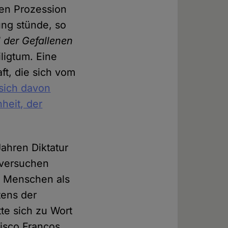
hen Prozession
ung stünde, so
l der Gefallenen
ligtum. Eine
ft, die sich vom
sich davon
heit, der
ahren Diktatur
 versuchen
n Menschen als
tens der
tte sich zu Wort
cisco Francos