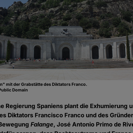
n" mit der Grabstätte des Diktators Franco.
Public Domain
che Regierung Spaniens plant die Exhumierung
es Diktators Francisco Franco und des Gründer
n Bewegung
Falange
, José Antonio Primo de Riv