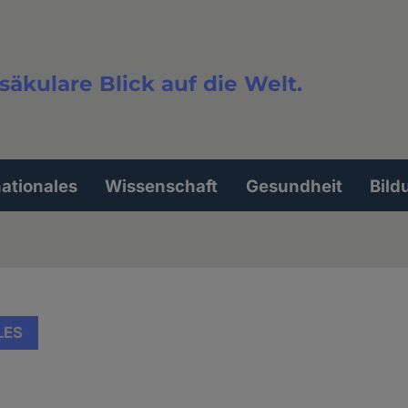
säkulare Blick auf die Welt.
extsuche
nationales
Wissenschaft
Gesundheit
Bild
LES