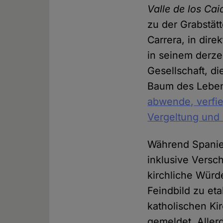
Valle de los Cai
zu der Grabstät
Carrera, in dir
in seinem derze
Gesellschaft, di
Baum des Leben
abwende, verfie
Vergeltung und
Während Spanie
inklusive Versc
kirchliche Würd
Feindbild zu eta
katholischen Kir
gemeldet. Aller