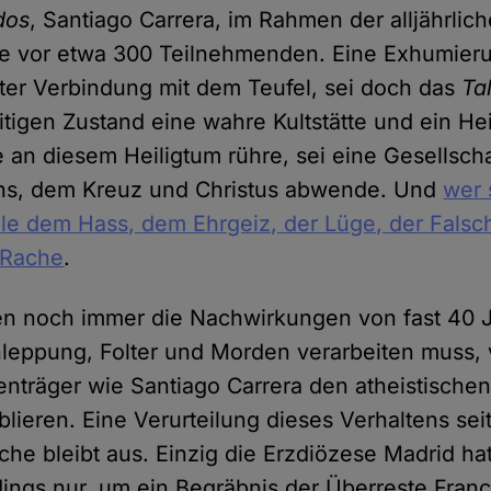
dos
, Santiago Carrera, im Rahmen der alljährlic
te vor etwa 300 Teilnehmenden. Eine Exhumier
ekter Verbindung mit dem Teufel, sei doch das
Ta
itigen Zustand eine wahre Kultstätte und ein Hei
e an diesem Heiligtum rühre, sei eine Gesellscha
s, dem Kreuz und Christus abwende. Und
wer 
le dem Hass, dem Ehrgeiz, der Lüge, der Falsch
 Rache
.
n noch immer die Nachwirkungen von fast 40 J
hleppung, Folter und Morden verarbeiten muss,
enträger wie Santiago Carrera den atheistische
blieren. Eine Verurteilung dieses Verhaltens sei
che bleibt aus. Einzig die Erzdiözese Madrid ha
dings nur, um ein Begräbnis der Überreste Fran