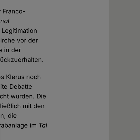
r Franco-
onal
 Legitimation
irche vor der
e in der
rückzuerhalten.
es Klerus noch
ite Debatte
cht wurden. Die
ließlich mit den
n, die
rabanlage im
Tal