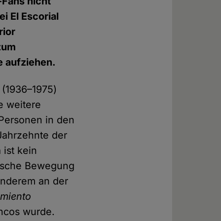
-Fans nicht
bei El Escorial
rior
 zum
 aufziehen.
 (1936–1975)
e weitere
 Personen in den
 Jahrzehnte der
ist kein
stische Bewegung
anderem an der
miento
ancos wurde.