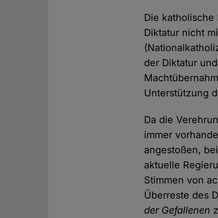
Die katholische
Diktatur nicht m
(Nationalkathol
der Diktatur un
Machtübernahme 
Unterstützung de
Da die Verehrun
immer vorhanden
angestoßen, be
aktuelle Regier
Stimmen von ach
Überreste des D
der Gefallenen
z