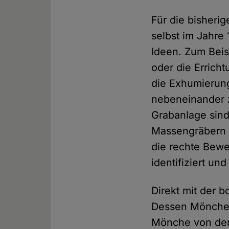
Für die bisheri
selbst im Jahre
Ideen. Zum Beis
oder die Errich
die Exhumierung
nebeneinander 
Grabanlage sin
Massengräbern v
die rechte Bew
identifiziert u
Direkt mit der 
Dessen Mönche f
Mönche von der 