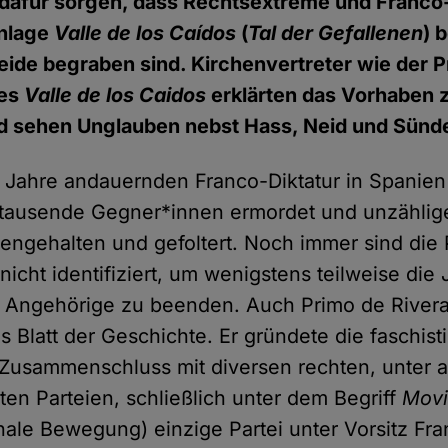
 dafür sorgen, dass Rechtsextreme und Franco
anlage
Valle de los Caídos
(
Tal der Gefallenen
) 
beide begraben sind. Kirchenvertreter wie der P
des
Valle de los Caidos
erklärten das Vorhaben
d sehen Unglauben nebst Hass, Neid und Sünde
Jahre andauernden Franco-Diktatur in Spanien
tausende Gegner*innen ermordet und unzählig
gengehalten und gefoltert. Noch immer sind die
nicht identifiziert, um wenigstens teilweise die
r Angehörige zu beenden. Auch Primo de Rivera 
 Blatt der Geschichte. Er gründete die faschi
m Zusammenschluss mit diversen rechten, unter 
ten Parteien, schließlich unter dem Begriff
Movi
nale Bewegung) einzige Partei unter Vorsitz Fr