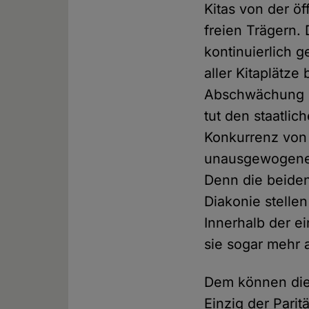
Kitas von der ö
freien Trägern. 
kontinuierlich g
aller Kitaplätze
Abschwächung de
tut den staatli
Konkurrenz von 
unausgewogenen 
Denn die beiden
Diakonie stellen
Innerhalb der e
sie sogar mehr a
Dem können die
Einzig der Parit