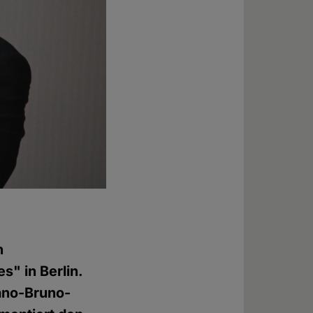
n
" in Berlin.
dano-Bruno-