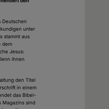
umentiert den
es Deutschen
lkundigen unter
Es stammt aus
e dem
sche Jesus:
 Denn ihnen
ltung den Titel
rschrift in einem
endet das Bibel-
s Magazins sind