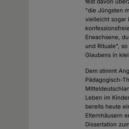
fest davon über
"die Jüngsten m
vielleicht soga
konfessionsfrei
Erwachsene, dur
und Rituale", s
Glaubens in kle
Dem stimmt Ange
Pädagogisch-The
Mitteldeutschla
Leben im Kinder
bereits heute e
Elternhäusern er
Dissertation zu