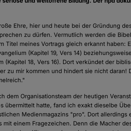
ne seriöse und weltoffene Bildung. Der hpd dok
 große Ehre, hier und heute bei der Gründung d
prechen zu dürfen. Vermutlich werden die Bibe
 im Titel meines Vortrags gleich erkannt haben: 
angelium (Kapitel 19, Vers 14) beziehungsweis
(Kapitel 18, Vers 16). Dort verkündet der bibli
der zu mir kommen und hindert sie nicht daran!
elreich."
h dem Organisationsteam der heutigen Veransta
 übermittelt hatte, fand ich exakt dieselbe Übe
stlichen Medienmagazins "pro". Dort allerdings 
s mit einem Fragezeichen. Denn die Macher de