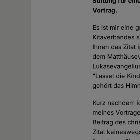
Stiftung für ei
Vortrag.
Es ist mir eine
Kitaverbandes s
Ihnen das Zitat
dem Matthäusev
Lukasevangelium 
"Lasset die Kin
gehört das Himm
Kurz nachdem ic
meines Vortrages
Beitrag des chri
Zitat keinesweg