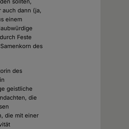
den sollten,
 auch dann (ja,
us einem
glaubwürdige
 durch Feste
en Samenkorn des
torin des
in
e geistliche
ndachten, die
osen
, die mit einer
ität