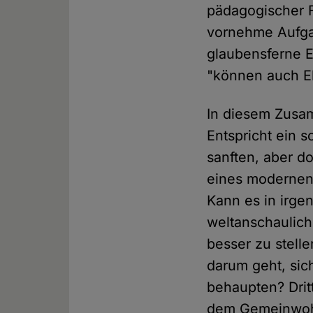
pädagogischer F
vornehme Aufgab
glaubensferne E
"können auch El
In diesem Zusam
Entspricht ein 
sanften, aber d
eines modernen,
Kann es in irgen
weltanschaulich
besser zu stelle
darum geht, sic
behaupten? Drit
dem Gemeinwohl,