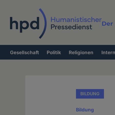
Direkt
zum
Inhalt
Der 
Vollt
Gesellschaft
Politik
Religionen
Inter
Hauptnavigation
BILDUNG
Bildung