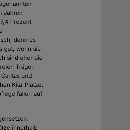
 sogenannten
en Jahren
47,4 Prozent
se
isch, denn es
s gut, wenn sie
ch sind eher die
reien Träger.
 Caritas und
chen Kita-Plätze.
flege fallen auf
gensetzen.
lätze innerhalb