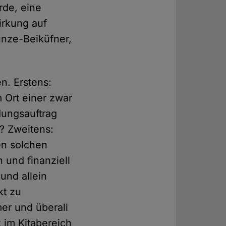
rde, eine
irkung auf
unze-Beiküfner,
n. Erstens:
 Ort einer zwar
dungsauftrag
? Zweitens:
nen solchen
 und finanziell
und allein
kt zu
er und überall
 im Kitabereich