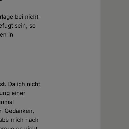
lage bei nicht-
efugt sein, so
en in
t. Da ich nicht
lung einer
inmal
 in Gedanken,
habe mich nach
ereue es nicht