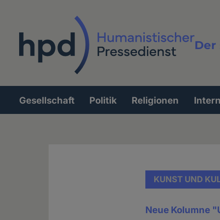
Direkt
zum
Inhalt
Der 
Vollt
Gesellschaft
Politik
Religionen
Inter
Hauptnavigation
KUNST UND KU
Neue Kolumne "