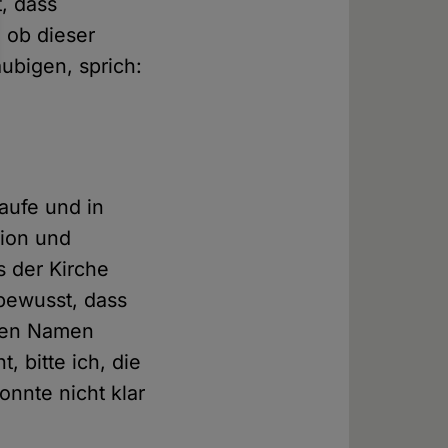
t, dass
, ob dieser
ubigen, sprich:
aufe und in
nion und
s der Kirche
bewusst, dass
inen Namen
bitte ich, die
onnte nicht klar