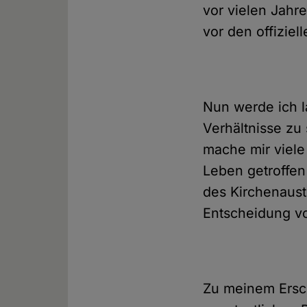
vor vielen Jahr
vor den offiziel
Nun werde ich l
Verhältnisse zu
mache mir viele
Leben getroffen
des Kirchenaust
Entscheidung vo
Zu meinem Ersch