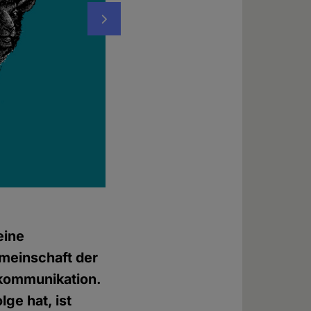
Nächstes
© Roland Straller / https://roland-straller.
eine
emeinschaft der
xkommunikation.
ge hat, ist