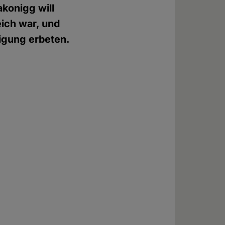
konigg will
eich war, und
igung erbeten.