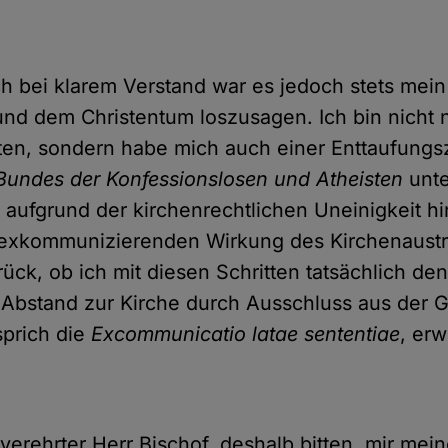
ch bei klarem Verstand war es jedoch stets mei
und dem Christentum loszusagen. Ich bin nicht 
ten, sondern habe mich auch einer Enttaufung
 Bundes der Konfessionslosen und Atheisten
unte
t aufgrund der kirchenrechtlichen Uneinigkeit hi
exkommunizierenden Wirkung des Kirchenaustrit
rück, ob ich mit diesen Schritten tatsächlich de
Abstand zur Kirche durch Ausschluss aus der 
sprich die
Excommunicatio latae sententiae
, erw
verehrter Herr Bischof, deshalb bitten, mir mei