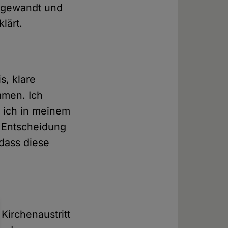
abgewandt und
lärt.
s, klare
mmen. Ich
 ich in meinem
e Entscheidung
 dass diese
Kirchenaustritt