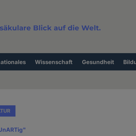
säkulare Blick auf die Welt.
extsuche
nationales
Wissenschaft
Gesundheit
Bild
LTUR
UnARTig"