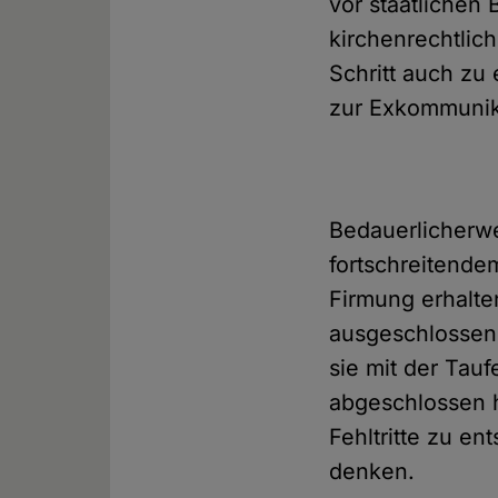
vor staatlichen 
kirchenrechtlic
Schritt auch zu
zur Exkommunika
Bedauerlicherwe
fortschreitend
Firmung erhalte
ausgeschlossen 
sie mit der Tau
abgeschlossen 
Fehltritte zu en
denken.