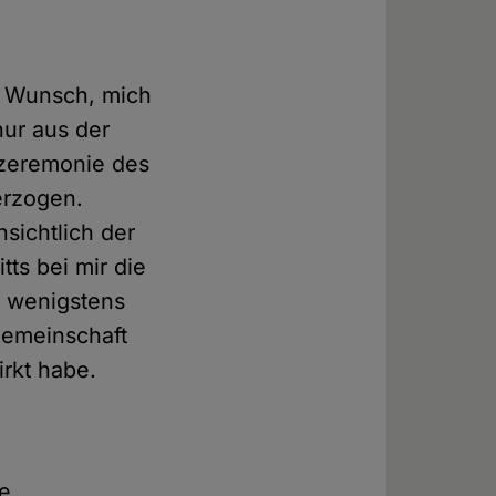
n Wunsch, mich
nur aus der
szeremonie des
rzogen.
nsichtlich der
ts bei mir die
n wenigstens
Gemeinschaft
irkt habe.
ne