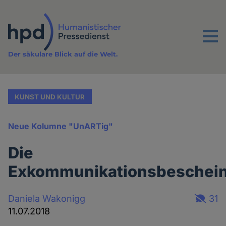
Direkt
zum
Inhalt
Menu
Der säkulare Blick auf die Welt.
KUNST UND KULTUR
Neue Kolumne "UnARTig"
Die
Exkommunikationsbeschei
Daniela Wakonigg
31
11.07.2018