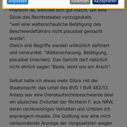
personenbezogenen
Anpassen
Ablehnen
Akzeptieren
allein beweist, dass dieses Gericht nur ein
Daten
Phantom ist, welches sich gut macht, um eine
Säule des Rechtsstaates vorzugaukeln.
und
“weil eine weltanschauliche Betätigung des
Cookies
Beschwerdeführers nicht plausibel gemacht
wurde”.
Gleich drei Begriffe werden willkürlich definiert
und verwurstet: “Weltanschauung, Betätigung,
plausibel (machen). Das Gericht darf natürlich
nicht ehrlich sagen “Basta, leckt uns am Arsch”.
Selbst hatte ich etwas mehr Glück mit der
Staatsmacht: das Urteil des BVG 1 BvR 482/13.
Anlass war eine Dienstaufsichtsbeschwerde über
ein säuisches Zivilurteil der Richterin F. aus NRW,
deren rechtswidriges Verhalten und Urteilen ich
anprangern musste. Die Quittung war eine mich
verleumdende Anzeige der Vorgesetzten wegen