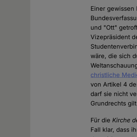
Einer gewissen 
Bundesverfassun
und "Ott" getro
Vizepräsident d
Studentenverbi
wäre, die sich 
Weltanschauungs
christliche Me
von Artikel 4 de
darf sie nicht 
Grundrechts gil
Für die
Kirche d
Fall klar, dass 