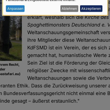
von
Bundesverfassungsgerichts: "Wir h
personenbezogenen
Anpassen
Ablehnen
Akzeptieren
Verfassungsbeschwerde auf 32 Seit
Daten
erklärt, weshalb sich die
Kirche des
und
Spaghettimonsters Deutschland e. V
Cookies
Weltanschauungsgemeinschaft vers
ihre Mitglieder diese Weltanschauu
KdFSMD ist ein Verein, der es sich
gemacht hat, humanistische Werte z
Sein Ziel ist die Förderung der Gl
ihrem Recht,
der
religiöser Zwecke mit wissenschaftli
pastafari.eu)
Weltanschauungen sowie die Verbre
eranten Ethik. Dass die Zurückweisung unserer 
m Bundesverfassungsgericht nicht einmal eine
elinde gesagt – äußerst erstaunlich."