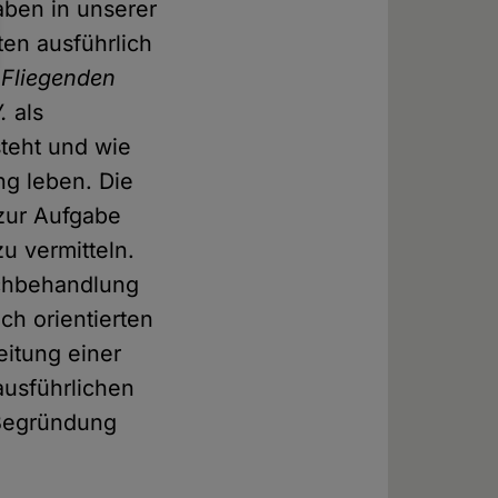
aben in unserer
en ausführlich
 Fliegenden
.
als
teht und wie
ng leben. Die
 zur Aufgabe
u vermitteln.
eichbehandlung
ch orientierten
itung einer
ausführlichen
 Begründung