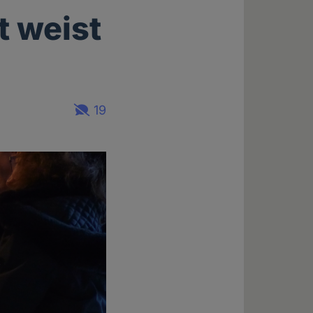
 weist
19