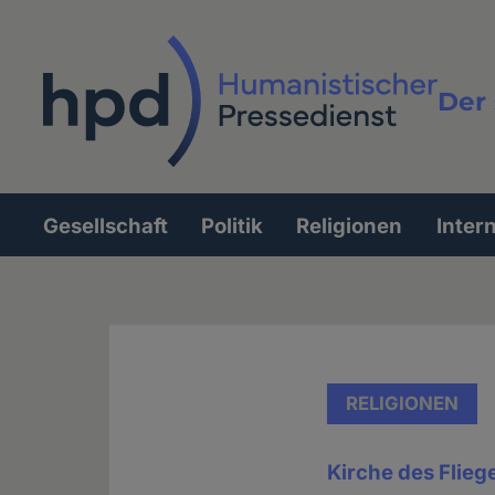
Direkt
zum
Inhalt
Der 
Vollt
Gesellschaft
Politik
Religionen
Inter
Hauptnavigation
RELIGIONEN
Kirche des Flie