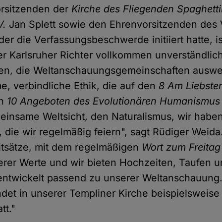
orsitzenden der
Kirche des Fliegenden Spaghett
V.
Jan Splett sowie den Ehrenvorsitzenden des 
er die Verfassungsbeschwerde initiiert hatte, is
r Karlsruher Richter vollkommen unverständlic
ften, die Weltanschauungsgemeinschaften auswe
, verbindliche Ethik, die auf den
8 Am Liebste
en
10 Angeboten des Evolutionären Humanismus
einsame Weltsicht, den Naturalismus, wir hab
, die wir regelmäßig feiern", sagt Rüdiger Weid
tsätze, mit dem regelmäßigen
Wort zum Freitag
erer Werte und wir bieten Hochzeiten, Taufen 
entwickelt passend zu unserer Weltanschauun
et in unserer Templiner Kirche beispielsweise
tt."