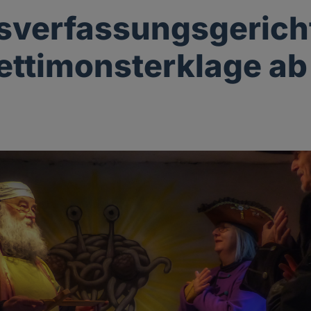
verfassungsgericht
ttimonsterklage ab
g