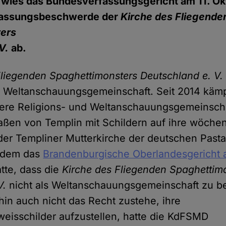
 wies das Bundesverfassungsgericht am 11. Ok
fassungsbeschwerde der
Kirche des Fliegende
ers
 V.
ab.
Fliegenden Spaghettimonsters Deutschland e. V
ls Weltanschauungsgemeinschaft. Seit 2014 kämp
ere Religions- und Weltanschauungsgemeinsch
aßen von Templin mit Schildern auf ihre wöchen
er Templiner Mutterkirche der deutschen Pasta
hdem das
Brandenburgische Oberlandesgericht 
tte, dass die
Kirche des Fliegenden Spaghettim
V.
nicht als Weltanschauungsgemeinschaft zu be
hin auch nicht das Recht zustehe, ihre
isschilder aufzustellen, hatte die KdFSMD