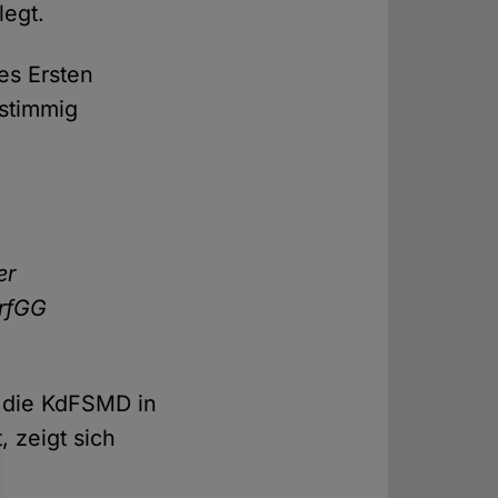
legt.
es Ersten
nstimmig
er
erfGG
r die KdFSMD in
, zeigt sich