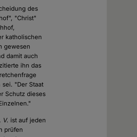
tscheidung des
of", "Christ"
hhof,
r katholischen
en gewesen
nd damit auch
tierte ihn das
retchenfrage
 sei. "Der Staat
er Schutz dieses
Einzelnen."
 V.
ist auf jeden
en prüfen