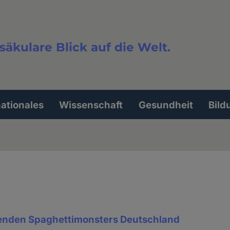
säkulare Blick auf die Welt.
extsuche
nationales
Wissenschaft
Gesundheit
Bild
genden Spaghettimonsters Deutschland