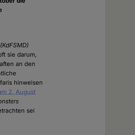
tober die
n
. (KdFSMD)
ft sie darum,
aften an den
tliche
faris hinweisen
am 2. August
onsters
trachten sei