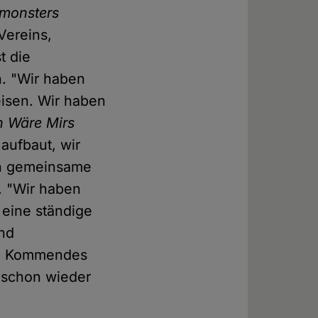
imonsters
Vereins,
t die
h. "Wir haben
isen. Wir haben
n Wäre Mirs
aufbaut, wir
en gemeinsame
a. "Wir haben
eine ständige
und
g. Kommendes
 schon wieder