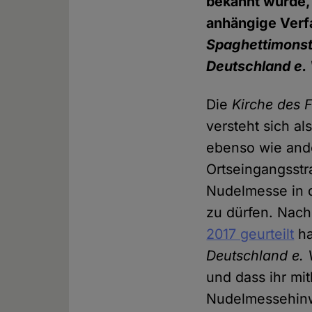
bekannt wurde,
anhängige Ver
Spaghettimonst
Deutschland
e.
Die
Kirche des 
versteht sich a
ebenso wie and
Ortseingangsstr
Nudelmesse in d
zu dürfen. Nac
2017 geurteilt
ha
Deutschland e. 
und dass ihr mit
Nudelmessehinwe