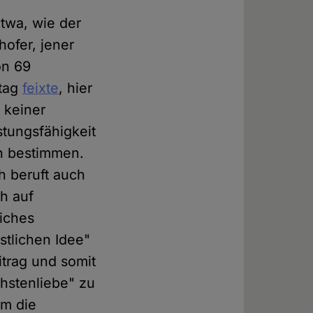
etwa, wie der
hofer, jener
on 69
stag
feixte
, hier
t keiner
stungsfähigkeit
n bestimmen.
ch beruft auch
ch auf
iches
stlichen Idee"
itrag und somit
chstenliebe" zu
m die