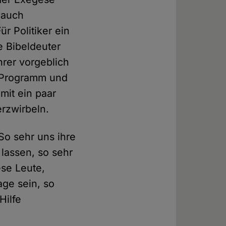
 auch
r Politiker ein
e Bibeldeuter
hrer vorgeblich
s Programm und
mit ein paar
rzwirbeln.
 So sehr uns ihre
lassen, so sehr
ese Leute,
ge sein, so
Hilfe