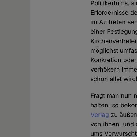
Politikertums, s
Erfordernisse 
im Auftreten se
einer Festlegun
Kirchenvertreter
möglichst umfas
Konkretion oder
verhökern immer
schön allet wird
Fragt man nun na
halten, so beko
Verlag
zu äußern
von ihnen, und 
ums Verwurscht