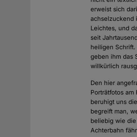
erweist sich da
achselzuckend i
Leichtes, und d
seit Jahrtausend
heiligen Schrif
geben ihm das S
willkürlich rau
Den hier angefra
Porträtfotos am
beruhigt uns di
begreift man, w
beliebig wie die
Achterbahn fähr