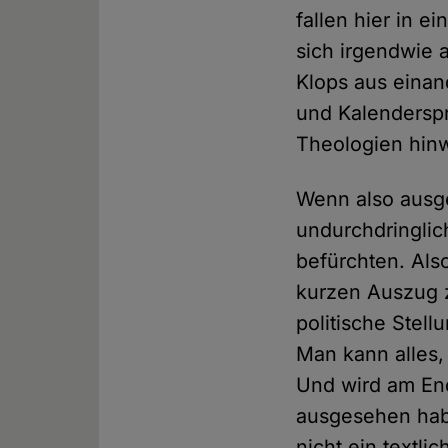
fallen hier in e
sich irgendwie 
Klops aus einan
und Kalenderspr
Theologien hin
Wenn also ausge
undurchdringlic
befürchten. Als
kurzen Auszug z
politische Stel
Man kann alles,
Und wird am End
ausgesehen habe
nicht ein textli