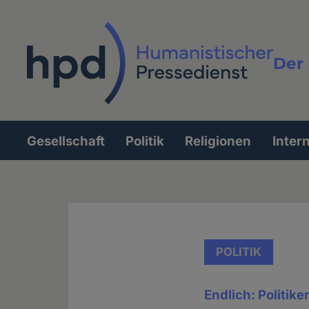
Direkt
zum
Inhalt
Der 
Vollt
Gesellschaft
Politik
Religionen
Inter
Hauptnavigation
POLITIK
Endlich: Politiker