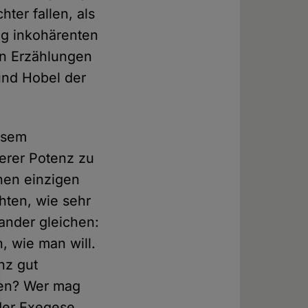
hter fallen, als
lig inkohärenten
en Erzählungen
und Hobel der
iesem
herer Potenz zu
inen einzigen
hten, wie sehr
ander gleichen:
, wie man will.
nz gut
ten? Wer mag
 der Exegese