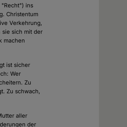
 "Recht") ins
og. Christentum
tive Verkehrung,
sie sich mit der
tik machen
t ist sicher
uch: Wer
cheitern. Zu
gt. Zu schwach,
utter aller
ederungen der