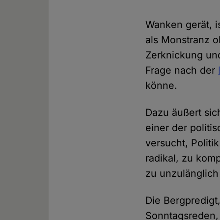
Wanken gerät, i
als Monstranz o
Zerknickung und
Frage nach der
könne.
Dazu äußert s
einer der politi
versucht, Polit
radikal, zu kom
zu unzulänglich
Die Bergpredigt,
Sonntagsreden, 