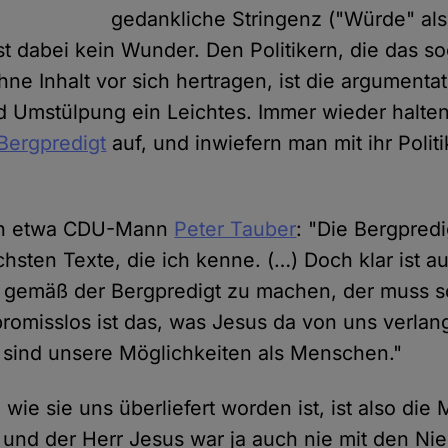
gedankliche Stringenz ("Würde" als
st dabei kein Wunder. Den Politikern, die das s
hne Inhalt vor sich hertragen, ist die argumenta
 Umstülpung ein Leichtes. Immer wieder halten 
Bergpredigt
auf, und inwiefern man mit ihr Poli
ich etwa CDU-Mann
Peter Tauber
: "Die Bergpredig
schsten Texte, die ich kenne. (…) Doch klar ist a
ik gemäß der Bergpredigt zu machen, der muss s
promisslos ist das, was Jesus da von uns verlan
 sind unsere Möglichkeiten als Menschen."
 wie sie uns überliefert worden ist, ist also die M
und der Herr Jesus war ja auch nie mit den Ni