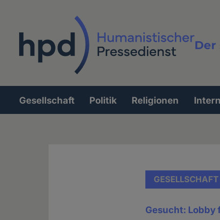
Direkt
zum
Inhalt
Der 
Vollt
Gesellschaft
Politik
Religionen
Inter
Hauptnavigation
GESELLSCHAFT
Gesucht: Lobby f