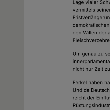
Lage vieler Schw
vermittels sein
Fristverlängeru
demokratischen 
den Willen der 
Fleischverzehre
Um genau zu sei
innerparlamenta
nicht nur Zeit z
Ferkel haben ha
Und da Deutschl
reicht der Einf
Rüstungsindustri