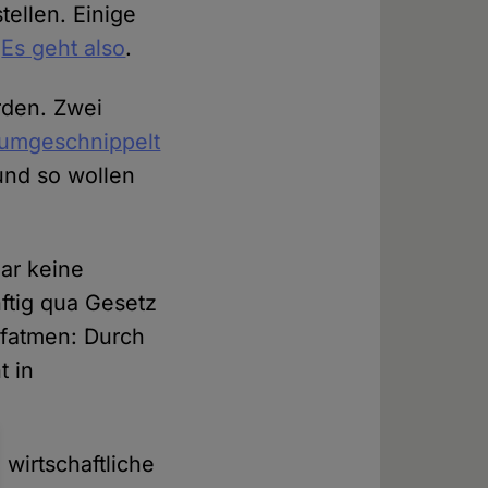
tellen. Einige
.
Es geht also
.
rden. Zwei
rumgeschnippelt
und so wollen
ar keine
ftig qua Gesetz
ufatmen: Durch
t in
wirtschaftliche