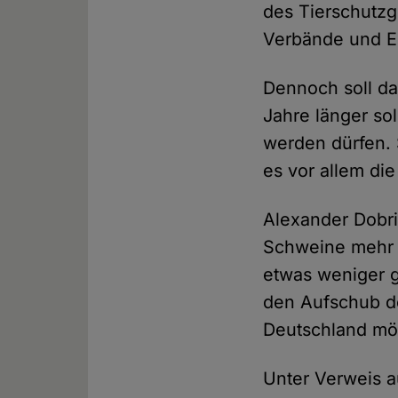
des Tierschutzge
Verbände und E
Dennoch soll da
Jahre länger so
werden dürfen. 
es vor allem di
Alexander Dobri
Schweine mehr e
etwas weniger g
den Aufschub d
Deutschland mög
Unter Verweis a