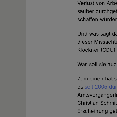
Verlust von Arbe
sauber durchgef
schaffen würde
Und was sagt da
dieser Missacht
Klöckner (CDU)
Was soll sie au
Zum einen hat s
es
seit 2005 du
AmtsvorgängerIn
Christian Schmid
Erscheinung get