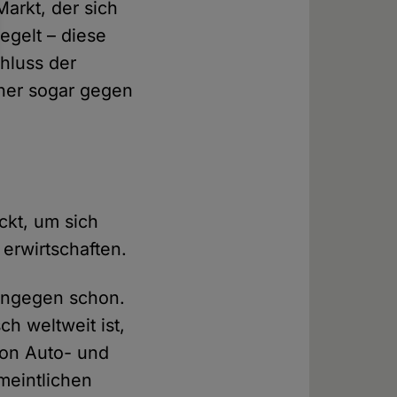
Markt, der sich
egelt – diese
hluss der
cher sogar gegen
ckt, um sich
 erwirtschaften.
hingegen schon.
h weltweit ist,
von Auto- und
rmeintlichen