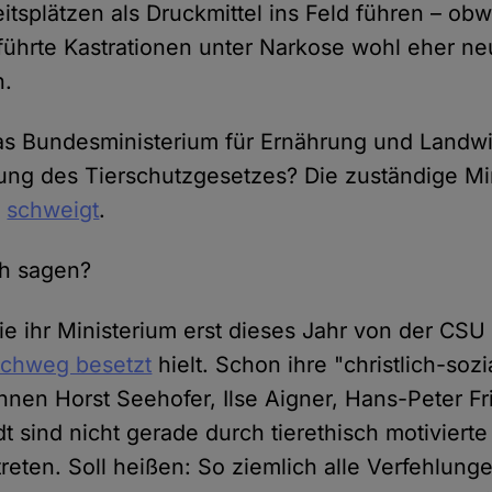
itsplätzen als Druckmittel ins Feld führen – obwo
ührte Kastrationen unter Narkose wohl eher ne
n.
s Bundesministerium für Ernährung und Landwir
ung des Tierschutzgesetzes? Die zuständige Mini
,
schweigt
.
ch sagen?
ie ihr Ministerium erst dieses Jahr von der CSU
rchweg besetzt
hielt. Schon ihre "christlich-sozi
nen Horst Seehofer, Ilse Aigner, Hans-Peter Fr
t sind nicht gerade durch tierethisch motivierte 
reten. Soll heißen: So ziemlich alle Verfehlung