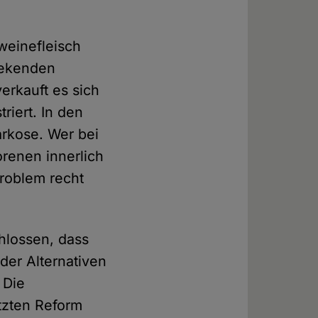
hweinefleisch
iekenden
erkauft es sich
riert. In den
rkose. Wer bei
renen innerlich
roblem recht
hlossen, dass
der Alternativen
 Die
etzten Reform