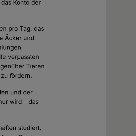
 das Konto der
en pro Tag, das
e Äcker und
ehlungen
le verpassten
egenüber Tieren
 zu fördern.
fen und der
nur wird – das
aften studiert,