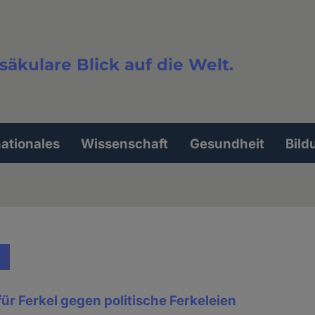
säkulare Blick auf die Welt.
extsuche
nationales
Wissenschaft
Gesundheit
Bild
ür Ferkel gegen politische Ferkeleien