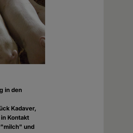
ng in den
ück Kadaver,
 in Kontakt
r"milch" und