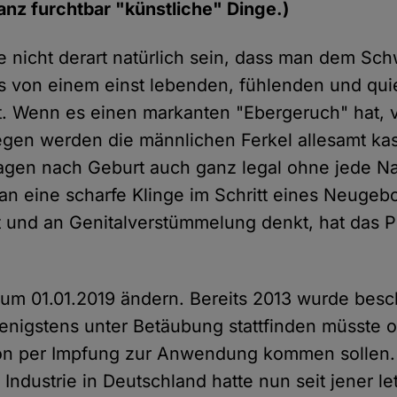
ganz furchtbar "künstliche" Dinge.)
te nicht derart natürlich sein, dass man dem Sc
es von einem einst lebenden, fühlenden und qu
 Wenn es einen markanten "Ebergeruch" hat, v
gen werden die männlichen Ferkel allesamt kast
agen nach Geburt auch ganz legal ohne jede Na
 eine scharfe Klinge im Schritt eines Neugebo
und an Genitalverstümmelung denkt, hat das P
 zum 01.01.2019 ändern. Bereits 2013 wurde besc
wenigstens unter Betäubung stattfinden müsste o
ion per Impfung zur Anwendung kommen sollen.
Industrie in Deutschland hatte nun seit jener l