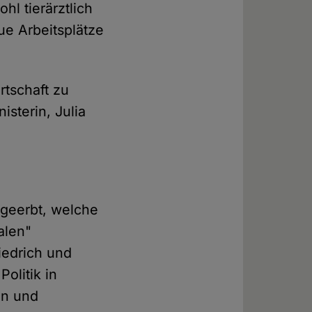
hl tierärztlich
ue Arbeitsplätze
tschaft zu
sterin, Julia
 geerbt, welche
alen"
iedrich und
Politik in
en und