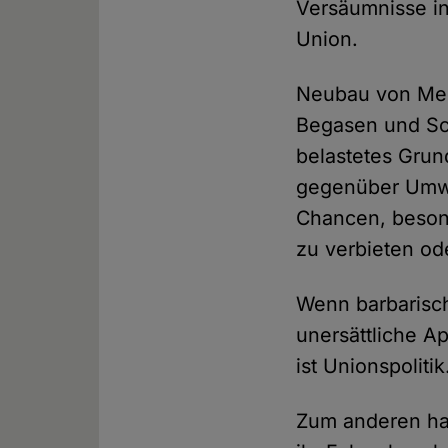
Versäumnisse in
Union.
Neubau von Mega
Begasen und Sc
belastetes Grun
gegenüber Umwe
Chancen, besond
zu verbieten od
Wenn barbarisch
unersättliche Ap
ist Unionspolitik
Zum anderen hat